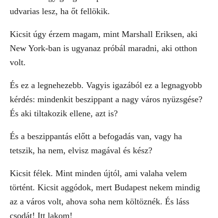
udvarias lesz, ha őt fellökik.
Kicsit úgy érzem magam, mint Marshall Eriksen, aki
New York-ban is ugyanaz próbál maradni, aki otthon
volt.
És ez a legnehezebb. Vagyis igazából ez a legnagyobb
kérdés: mindenkit beszippant a nagy város nyüzsgése?
És aki tiltakozik ellene, azt is?
És a beszippantás előtt a befogadás van, vagy ha
tetszik, ha nem, elvisz magával és kész?
Kicsit félek. Mint minden újtól, ami valaha velem
történt. Kicsit aggódok, mert Budapest nekem mindig
az a város volt, ahova soha nem költöznék. És láss
csodát! Itt lakom!