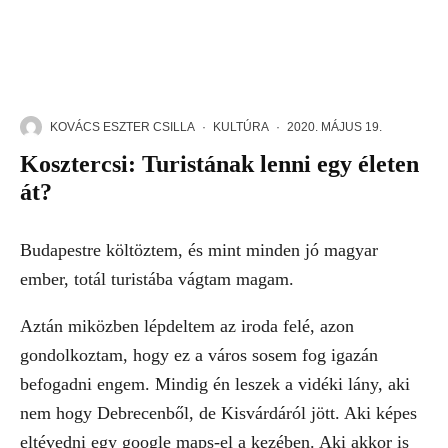
KOVÁCS ESZTER CSILLA
·
KULTÚRA
·
2020. MÁJUS 19.
Kosztercsi: Turistának lenni egy életen
át?
Budapestre költöztem, és mint minden jó magyar
ember, totál turistába vágtam magam.
Aztán miközben lépdeltem az iroda felé, azon
gondolkoztam, hogy ez a város sosem fog igazán
befogadni engem. Mindig én leszek a vidéki lány, aki
nem hogy Debrecenből, de Kisvárdáról jött. Aki képes
eltévedni egy google maps-el a kezében. Aki akkor is