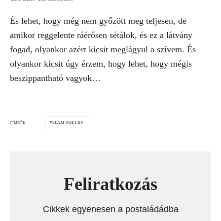
És lehet, hogy még nem győzött meg teljesen, de
amikor reggelente ráérősen sétálok, és ez a látvány
fogad, olyankor azért kicsit meglágyul a szívem. És
olyankor kicsit úgy érzem, hogy lehet, hogy mégis
beszippantható vagyok…
SLAM POETRY
CÍMKÉK
Feliratkozás
Cikkek egyenesen a postaládádba