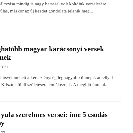
ltozása mindig is nagy hatással volt költőink verselésére,
úlás, máskor az új kezdet gondolata jelenik meg...
hatóbb magyar karácsonyi versek
knek
R 21.
húsvét mellett a kereszténység legnagyobb ünnepe, amellyel
s Krisztus földi születésére emlékeznek. A meghitt ünnepi...
yula szerelmes versei: íme 5 csodás
ny
 22.