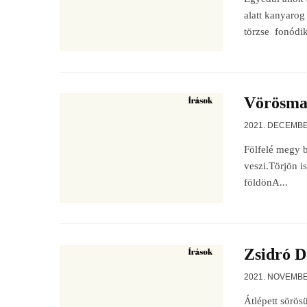
alatt kanyarog
törzse fonódik,
Vörösmar
2021. DECEMBE
Fölfelé megy b
veszi.Törjön 
földönA...
Zsidró D
2021. NOVEMBE
Átlépett sörö