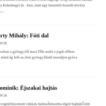
 a Kelenhegyi út. Ami, mint egy betonból formált növény
...
ty Mihály: Fóti dal
R 20.
orban a gyöngy;Jól teszi.Tőle senki e jogát elNem
is mind ég felé az,Ami gyöngy;Hadd maradjon gyáva
ominik: Éjszakai hajtás
R 19.
süvegekElnyomott csikkek halmaÁlmomba téged hajtlakŰzött