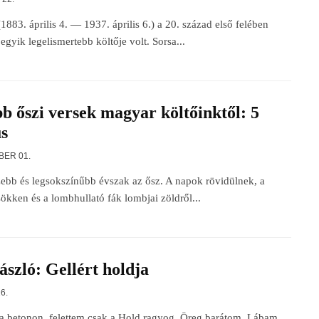
1883. április 4. — 1937. április 6.) a 20. század első felében
gyik legelismertebb költője volt. Sorsa...
bb őszi versek magyar költőinktől: 5
us
BER 01.
ebb és legsokszínűbb évszak az ősz. A napok rövidülnek, a
ökken és a lombhullató fák lombjai zöldről...
ászló: Gellért holdja
6.
 a betonon, felettem csak a Hold ragyog. Öreg barátom. Lábam