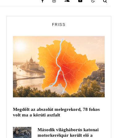
FRISS
Megdőlt az abszolút melegrekord, 78 fokos
volt ma a körúti aszfalt
Második világháborús katonai
motorkerékpár került elő a