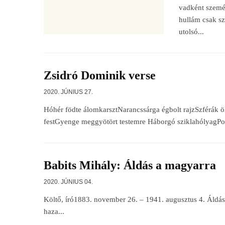
vadként szemé
hullám csak s
utolsó...
Zsidró Dominik verse
2020. JÚNIUS 27.
Hóhér födte álomkarsztNarancssárga égbolt rajzSzférák 
festGyenge meggyötört testemre Háborgó sziklahólyagPog
Babits Mihály: Áldás a magyarra
2020. JÚNIUS 04.
Költő, író1883. november 26. – 1941. augusztus 4. Áldá
haza...