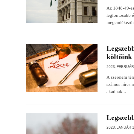
Az 1848-49-es
legfontosabb 
megemlékezünk
Legszebb
költőink 
2023. FEBRUÁR 
A szerelem tém
számos híres 
akadnak...
Legszebb
2023. JANUÁR 1