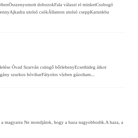
tbenÖsszenyomott dobozokFala választ el minketCsobogó
zennyAjkadra utolsó csókÁllamon utolsó cseppKarunkba
ölelése Óvad Szarván csüngő bőrlebenyEcsethideg átkot
ány szurkos hóviharFátyolos vízben gázoltam...
s a magyarra Ne mondjátok, hogy a haza nagyobbodik.A haza, a