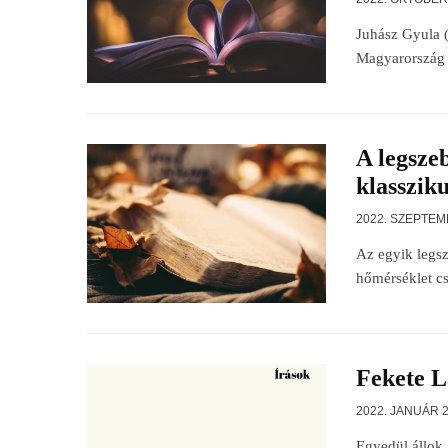
Juhász Gyula (
Magyarország e
A legsze
klasszik
2022. SZEPTEM
Az egyik legsz
hőmérséklet cs
Fekete L
2022. JANUÁR 2
Egyedül állok