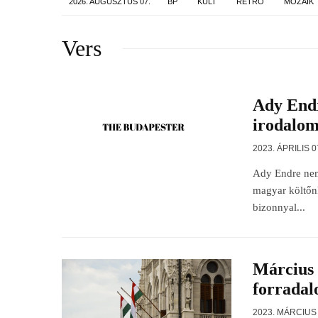
2026. AUGUSZTUS 07.
BP
KULT
RETRO
MOZAIK
Vers
Ady Endr
irodalom
2023. ÁPRILIS 0
Ady Endre nem 
magyar költőn
bizonnyal...
Március 
forrada
2023. MÁRCIUS 