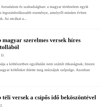
 forradalom és szabadságharc a magyar történelem egyik
és legszimbolikusabb eseménye, amelyről minden évben
. Az utcákat a...
 magyar szerelmes versek híres
tollából
11.
ája a költészetben egyáltalán nem számít ritkaságnak, hiszen
magyar költőnket ihlette meg múzsájuk szépsége. Azonban
 téli versek a csípős idő beköszöntével
2.