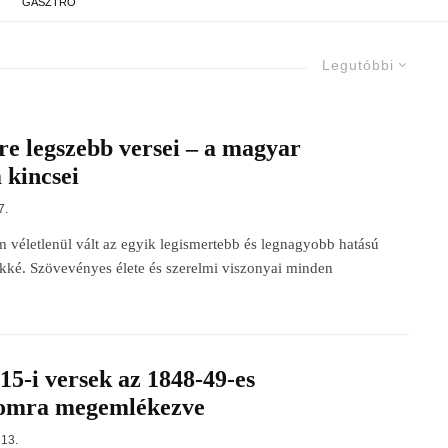
GASZTRO
Legutóbbi
e legszebb versei – a magyar
 kincsei
7.
véletlenül vált az egyik legismertebb és legnagyobb hatású
kké. Szövevényes élete és szerelmi viszonyai minden
15-i versek az 1848-49-es
lomra megemlékezve
13.