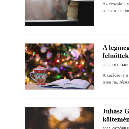
Az évszakok vá
sokszor az elm
A legmeg
felnőtte
2022. DECEMBE
A karácsony a 
Isten fia, Jézu
Juhász G
költemé
2022. OKTÓBER