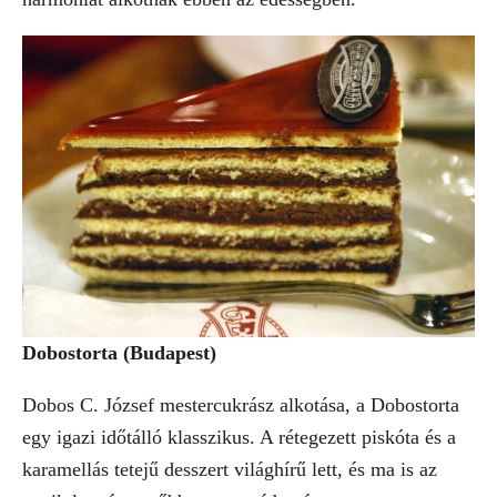
Dobostorta (Budapest)
Dobos C. József mestercukrász alkotása, a Dobostorta
egy igazi időtálló klasszikus. A rétegezett piskóta és a
karamellás tetejű desszert világhírű lett, és ma is az