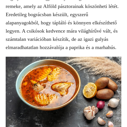
remeke, amely az Alföld pásztorainak köszönheti létét.
Eredetileg bográcsban készült, egyszerű
alapanyagokból, hogy tápláló és könnyen elkészíthető
legyen. A csikósok kedvence mára világhírűvé vált, és
számtalan variációban készítik, de az igazi gulyás
elmaradhatatlan hozzávalója a paprika és a marhahús.