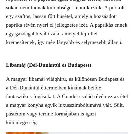
sokan nem tudnak különbséget tenni köztük. A pörkölt
egy szaftos, lassan főtt húsétel, amely a hozzáadott
paprika révén nyeri el jellegzetes ízét. A paprikás ennek
egy gazdagabb változata, amelyet tejföllel
krémesítenek, így még lágyabb és selymesebb állagú.
Libamáj (Dél-Dunántúl és Budapest)
A magyar libamáj világhírű, és különösen Budapest és
a Dél-Dunántúl éttermeiben kínálnak belőle
fantasztikus fogásokat. A Gundel család révén ez az étel
a magyar konyha egyik luxusszimbólumává vált. Sült,
pástétom vagy terrine formájában is igazi
különlegesség.