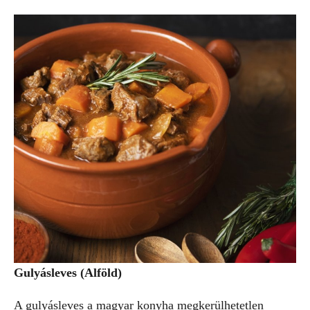
Gulyásleves (Alföld)
A gulyásleves a magyar konyha megkerülhetetlen