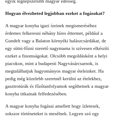
egyik legnépszerűbb magyar édesség.
Hogyan élvezheted legjobban ezeket a fogásokat?
A magyar konyha igazi ízeinek megismeréséhez
érdemes felkeresni néhány híres éttermet, például a
Gundelt vagy a Balaton környéki halászcsárdákat, de
egy sütni-főzni szerető nagymama is szívesen elkészíti
ezeket a finomságokat. Olcsóbb megoldásként a helyi
piacokon, mint a budapesti Nagyvásárcsarnok, is
megtalálhatjuk hagyományos magyar ételeinket. Ha
pedig még közelebb szeretnél kerülni az ételekhez,
gasztrotúrák és főzőtanfolyamok segíthetnek a magyar
konyha titkainak felfedezésében.
A magyar konyha fogásai amellett hogy ízletesek,
sokszor történeteket is mesélnek. Legyen szó egy