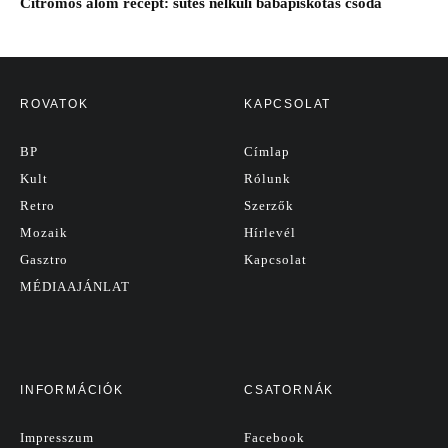
Citromos álom recept: sütés nélküli babapiskótás csoda
ROVATOK
KAPCSOLAT
BP
Címlap
Kult
Rólunk
Retro
Szerzők
Mozaik
Hírlevél
Gasztro
Kapcsolat
MÉDIAAJÁNLAT
INFORMÁCIÓK
CSATORNÁK
Impresszum
Facebook