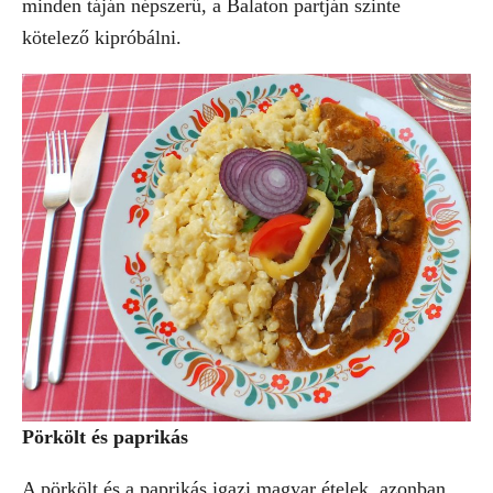
minden táján népszerű, a Balaton partján szinte
kötelező kipróbálni.
Pörkölt és paprikás
A pörkölt és a paprikás igazi magyar ételek, azonban