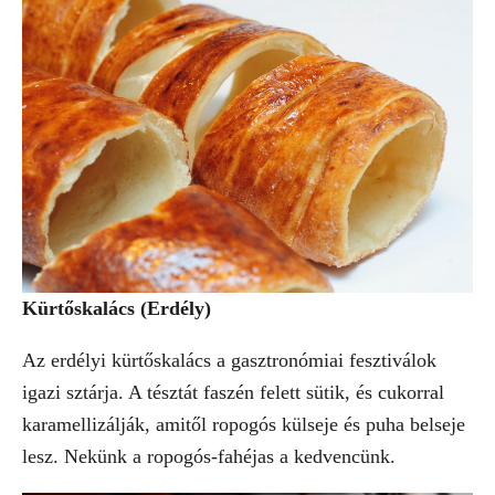
Kürtőskalács (Erdély)
Az erdélyi kürtőskalács a gasztronómiai fesztiválok
igazi sztárja. A tésztát faszén felett sütik, és cukorral
karamellizálják, amitől ropogós külseje és puha belseje
lesz. Nekünk a ropogós-fahéjas a kedvencünk.