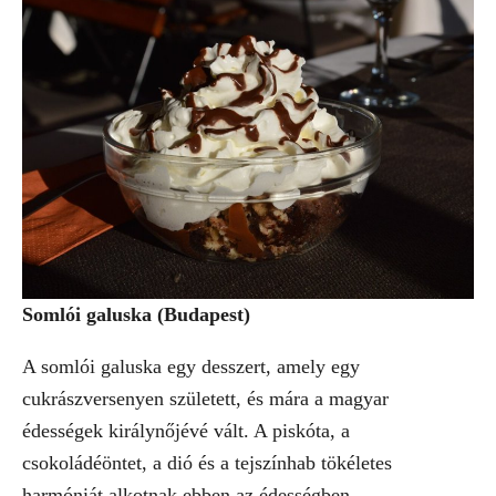
Somlói galuska (Budapest)
A somlói galuska egy desszert, amely egy
cukrászversenyen született, és mára a magyar
édességek királynőjévé vált. A piskóta, a
csokoládéöntet, a dió és a tejszínhab tökéletes
harmóniát alkotnak ebben az édességben.