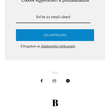
Cikkek egyenesen a postaládádba
Elfogadom az
Adatkezelési tájékoztatót
Share