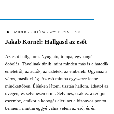
BPHIREK
·
KULTÚRA
·
2021. DECEMBER 08.
Jakab Kornél: Hallgasd az esőt
Az esőt hallgatom. Nyugtató, tompa, egyhangú
dobolás. Távolinak tűnik, mint minden más is a hatodik
emeletről, az autók, az üzletek, az emberek. Ugyanaz a
város, másik világ. Az eső mintha egyszerre lenne
mindkettőben. Élénken látom, tisztán hallom, áthatol az
üvegen, és selymesen érint. Selymes, csak ez a szó jut
eszembe, amikor a kopogás eléri azt a bizonyos pontot
bennem, mintha eggyé válna velem az eső, és én