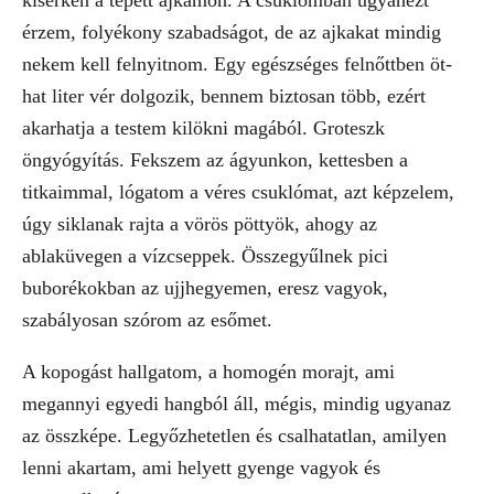
kiserken a tépett ajkamon. A csuklómban ugyanezt
érzem, folyékony szabadságot, de az ajkakat mindig
nekem kell felnyitnom. Egy egészséges felnőttben öt-
hat liter vér dolgozik, bennem biztosan több, ezért
akarhatja a testem kilökni magából. Groteszk
öngyógyítás. Fekszem az ágyunkon, kettesben a
titkaimmal, lógatom a véres csuklómat, azt képzelem,
úgy siklanak rajta a vörös pöttyök, ahogy az
ablaküvegen a vízcseppek. Összegyűlnek pici
buborékokban az ujjhegyemen, eresz vagyok,
szabályosan szórom az esőmet.
A kopogást hallgatom, a homogén morajt, ami
megannyi egyedi hangból áll, mégis, mindig ugyanaz
az összképe. Legyőzhetetlen és csalhatatlan, amilyen
lenni akartam, ami helyett gyenge vagyok és