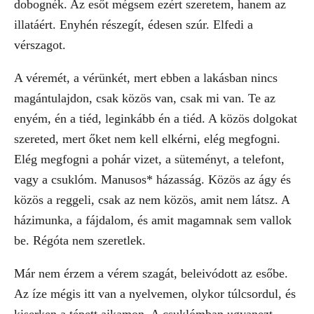
dobognék. Az esőt mégsem ezért szeretem, hanem az
illatáért. Enyhén részegít, édesen szúr. Elfedi a
vérszagot.
A véremét, a vérünkét, mert ebben a lakásban nincs
magántulajdon, csak közös van, csak mi van. Te az
enyém, én a tiéd, leginkább én a tiéd. A közös dolgokat
szereted, mert őket nem kell elkérni, elég megfogni.
Elég megfogni a pohár vizet, a süteményt, a telefont,
vagy a csuklóm. Manusos* házasság. Közös az ágy és
közös a reggeli, csak az nem közös, amit nem látsz. A
házimunka, a fájdalom, és amit magamnak sem vallok
be. Régóta nem szeretlek.
Már nem érzem a vérem szagát, beleivódott az esőbe.
Az íze mégis itt van a nyelvemen, olykor túlcsordul, és