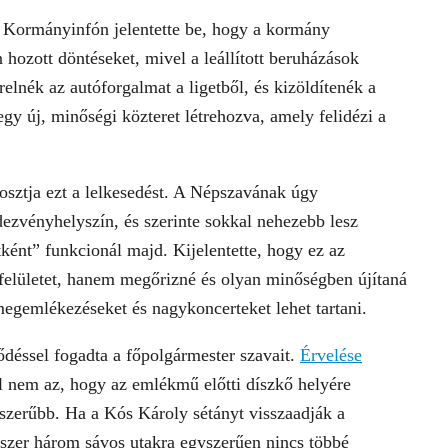
i Kormányinfón jelentette be, hogy a kormány
n hozott döntéseket, mivel a leállított beruházások
relnék az autóforgalmat a ligetből, és kizöldítenék a
gy új, minőségi közteret létrehozva, amely felidézi a
sztja ezt a lelkesedést. A Népszavának úgy
ezvényhelyszín, és szerinte sokkal nehezebb lesz
ként” funkcionál majd. Kijelentette, hogy ez az
t felületet, hanem megőrizné és olyan minőségben újítaná
egemlékezéseket és nagykoncerteket lehet tartani.
éssel fogadta a főpolgármester szavait.
Érvelése
cél nem az, hogy az emlékmű előtti díszkő helyére
szerűbb. Ha a Kós Károly sétányt visszaadják a
szer három sávos utakra egyszerűen nincs többé