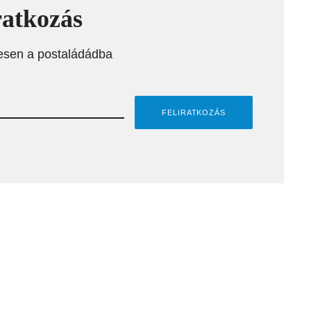
ratkozás
esen a postaládádba