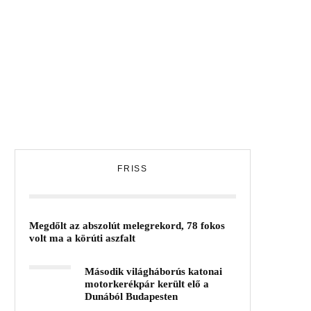
FRISS
Megdőlt az abszolút melegrekord, 78 fokos
volt ma a körúti aszfalt
Második világháborús katonai
motorkerékpár került elő a
Dunából Budapesten