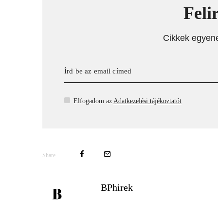
Feli
Cikkek egyen
Elfogadom az
Adatkezelési tájékoztatót
Share
BPhirek