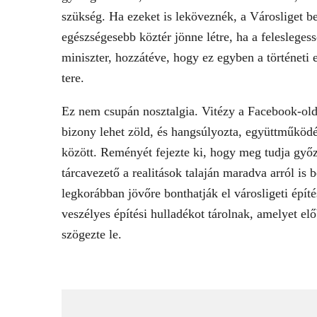
szükség. Ha ezeket is leköveznék, a Városliget b
egészségesebb köztér jönne létre, ha a felesleges
miniszter, hozzátéve, hogy ez egyben a történeti 
tere.
Ez nem csupán nosztalgia. Vitézy a Facebook-olda
bizony lehet zöld, és hangsúlyozta, együttműköd
között. Reményét fejezte ki, hogy meg tudja győz
tárcavezető a realitások talaján maradva arról is 
legkorábban jövőre bonthatják el városligeti épít
veszélyes építési hulladékot tárolnak, amelyet elő
szögezte le.