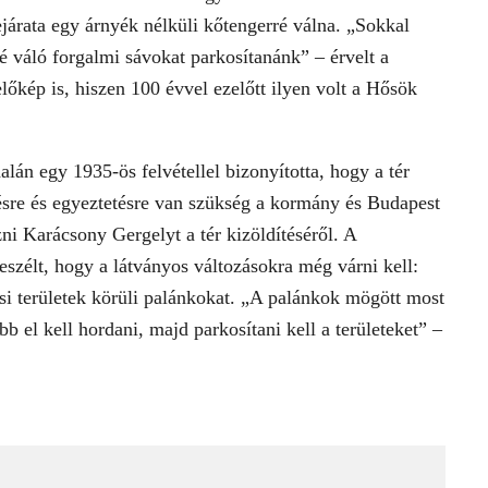
ejárata egy árnyék nélküli kőtengerré válna. „Sokkal
sé váló forgalmi sávokat parkosítanánk” – érvelt a
előkép is, hiszen 100 évvel ezelőtt ilyen volt a Hősök
lán egy 1935-ös felvétellel bizonyította, hogy a tér
ésre és egyeztetésre van szükség a kormány és Budapest
ni Karácsony Gergelyt a tér kizöldítéséről. A
beszélt, hogy a látványos változásokra még várni kell:
ési területek körüli palánkokat. „A palánkok mögött most
bb el kell hordani, majd parkosítani kell a területeket” –