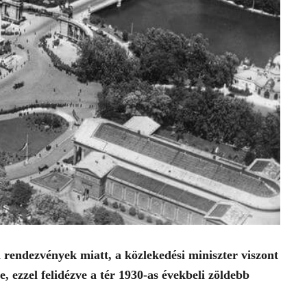
rendezvények miatt, a közlekedési miniszter viszont
e, ezzel felidézve a tér 1930-as évekbeli zöldebb