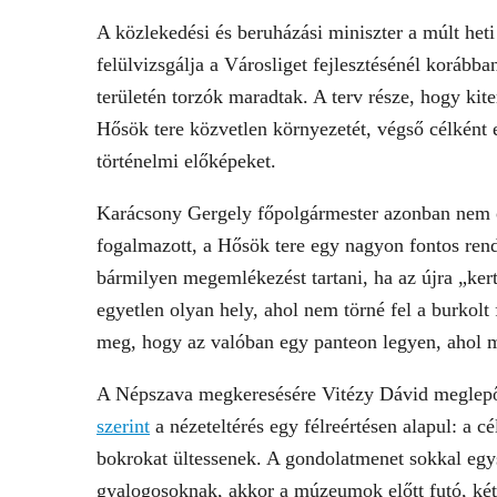
A közlekedési és beruházási miniszter a múlt het
felülvizsgálja a Városliget fejlesztésénél korábba
területén torzók maradtak. A terv része, hogy kite
Hősök tere közvetlen környezetét, végső célként e
történelmi előképeket.
Karácsony Gergely főpolgármester azonban nem o
fogalmazott, a Hősök tere egy nagyon fontos rend
bármilyen megemlékezést tartani, ha az újra „kert
egyetlen olyan hely, ahol nem törné fel a burkol
meg, hogy az valóban egy panteon legyen, ahol m
A Népszava megkeresésére Vitézy Dávid meglepőd
szerint
a nézeteltérés egy félreértésen alapul: a 
bokrokat ültessenek. A gondolatmenet sokkal egy
gyalogosoknak, akkor a múzeumok előtt futó, két