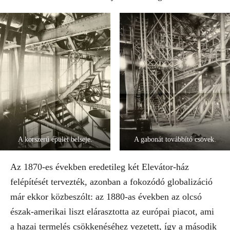
A korszerű épület belseje.
A gabonát továbbító csövek.
Az 1870-es években eredetileg két Elevátor-ház
felépítését tervezték, azonban a fokozódó globalizáció
már ekkor közbeszólt: az 1880-as években az olcsó
észak-amerikai liszt elárasztotta az európai piacot, ami
a hazai termelés csökkenéséhez vezetett, így a második