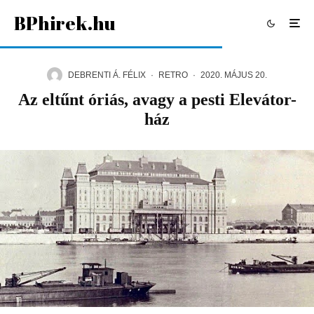
BPhirek.hu
DEBRENTI Á. FÉLIX
·
RETRO
·
2020. MÁJUS 20.
Az eltűnt óriás, avagy a pesti Elevátor-
ház