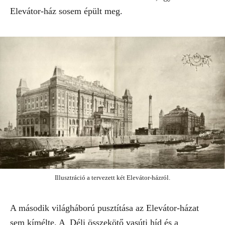
Elevátor-ház sosem épült meg.
Illusztráció a tervezett két Elevátor-házról.
A második világháború pusztítása az Elevátor-házat
sem kímélte. A Déli összekötő vasúti híd és a