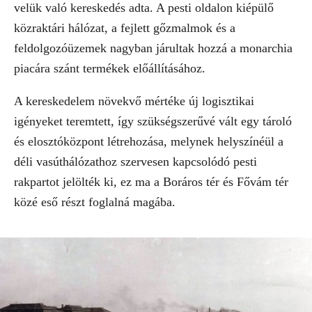
velük való kereskedés adta. A pesti oldalon kiépülő
közraktári hálózat, a fejlett gőzmalmok és a
feldolgozóüzemek nagyban járultak hozzá a monarchia
piacára szánt termékek előállításához.
A kereskedelem növekvő mértéke új logisztikai
igényeket teremtett, így szükségszerűvé vált egy tároló
és elosztóközpont létrehozása, melynek helyszínéül a
déli vasúthálózathoz szervesen kapcsolódó pesti
rakpartot jelölték ki, ez ma a Boráros tér és Fővám tér
közé eső részt foglalná magába.