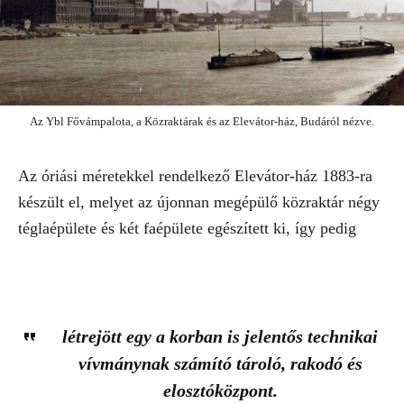
Az Ybl Fővámpalota, a Közraktárak és az Elevátor-ház, Budáról nézve.
Az óriási méretekkel rendelkező Elevátor-ház 1883-ra
készült el, melyet az újonnan megépülő közraktár négy
téglaépülete és két faépülete egészített ki, így pedig
létrejött egy a korban is jelentős technikai
vívmánynak számító tároló, rakodó és
elosztóközpont.