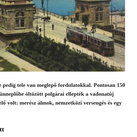
te pedig tele van meglepő fordulatokkal. Pontosan 150
 ünneplőbe öltözött polgárai ellepték a vadonatúj
lő volt: merész álmok, nemzetközi versengés és egy
tt