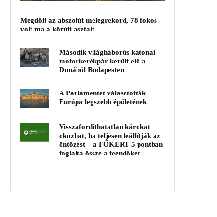
Megdőlt az abszolút melegrekord, 78 fokos
volt ma a körúti aszfalt
Második világháborús katonai
motorkerékpár került elő a
Dunából Budapesten
A Parlamentet választották
Európa legszebb épületének
Visszafordíthatatlan károkat
okozhat, ha teljesen leállítják az
öntözést – a FŐKERT 5 pontban
foglalta össze a teendőket