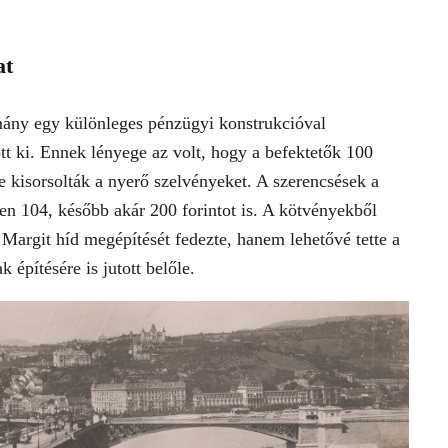
at
rmány egy különleges pénzügyi konstrukcióval
ott ki. Ennek lényege az volt, hogy a befektetők 100
e kisorsolták a nyerő szelvényeket. A szerencsések a
ben 104, később akár 200 forintot is. A kötvényekből
 Margit híd megépítését fedezte, hanem lehetővé tette a
 építésére is jutott belőle.