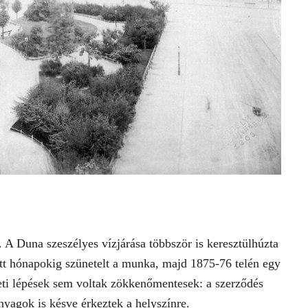
 A Duna szeszélyes vízjárása többször is keresztülhúzta
tt hónapokig szünetelt a munka, majd 1875-76 telén egy
zdeti lépések sem voltak zökkenőmentesek: a szerződés
anyagok is késve érkeztek a helyszínre.