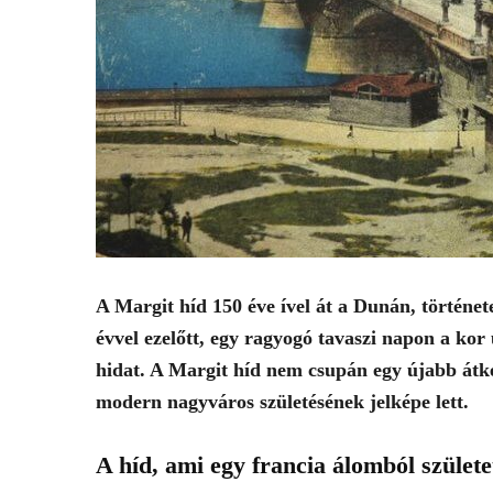
A Margit híd 150 éve ível át a Dunán, történe
évvel ezelőtt, egy ragyogó tavaszi napon a kor
hidat. A Margit híd nem csupán egy újabb átke
modern nagyváros születésének jelképe lett.
A híd, ami egy francia álomból születe