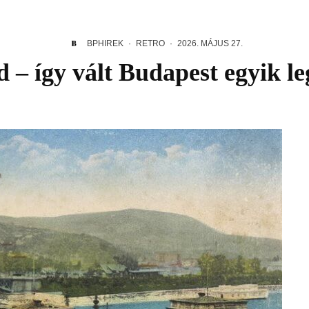
BPHIREK
·
RETRO
·
2026. MÁJUS 27.
d – így vált Budapest egyik l