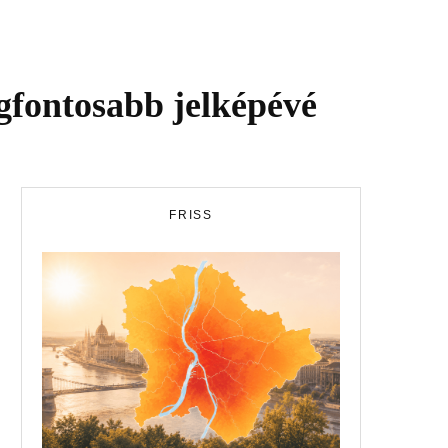
egfontosabb jelképévé
FRISS