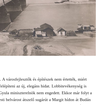
. A városfejlesztők és építészek nem értették, miért
felépíteni az új, elegáns hidat. Lobbitevékenység is
 Gyula miniszterelnök nem engedett. Ekkor már folyt a
esti belvárost átszelő sugárút a Margit hídon át Budán