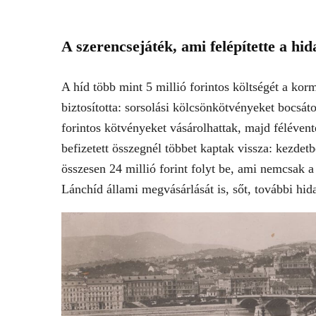
A szerencsejáték, ami felépítette a hid
A híd több mint 5 millió forintos költségét a ko
biztosította: sorsolási kölcsönkötvényeket bocsát
forintos kötvényeket vásárolhattak, majd félévent
befizetett összegnél többet kaptak vissza: kezdet
összesen 24 millió forint folyt be, ami nemcsak a
Lánchíd állami megvásárlását is, sőt, további hidak