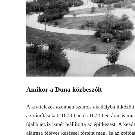
Amikor a Duna közbeszólt
A kivitelezés azonban számos akadályba ütközött.
a számításokat: 1873-ban és 1874-ben áradás mia
újabb árvíz ismét leállította az építkezést. A ke
aláírása féléves késéssel történt meg, és az építő