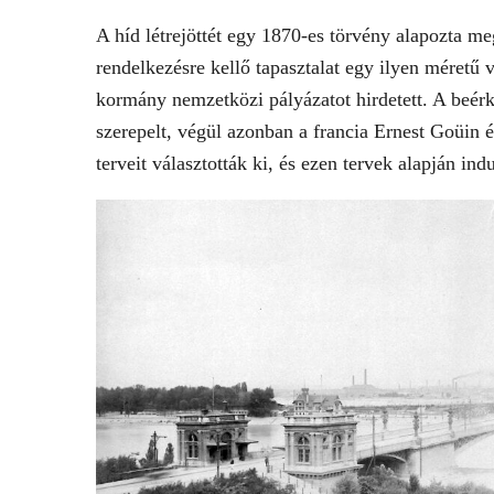
A híd létrejöttét egy 1870-es törvény alapozta 
rendelkezésre kellő tapasztalat egy ilyen méretű 
kormány nemzetközi pályázatot hirdetett. A beér
szerepelt, végül azonban a francia Ernest Goüin és
terveit választották ki, és ezen tervek alapján ind