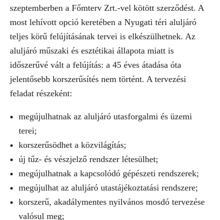
szeptemberben a Főmterv Zrt.-vel kötött szerződést. A
most lehívott opció keretében a Nyugati téri aluljáró
teljes körű felújításának tervei is elkészülhetnek. Az
aluljáró műszaki és esztétikai állapota miatt is
időszerűvé vált a felújítás: a 45 éves átadása óta
jelentősebb korszerűsítés nem történt. A tervezési
feladat részeként:
megújulhatnak az aluljáró utasforgalmi és üzemi
terei;
korszerűsödhet a közvilágítás;
új tűz- és vészjelző rendszer létesülhet;
megújulhatnak a kapcsolódó gépészeti rendszerek;
megújulhat az aluljáró utastájékoztatási rendszere;
korszerű, akadálymentes nyilvános mosdó tervezése
valósul meg;