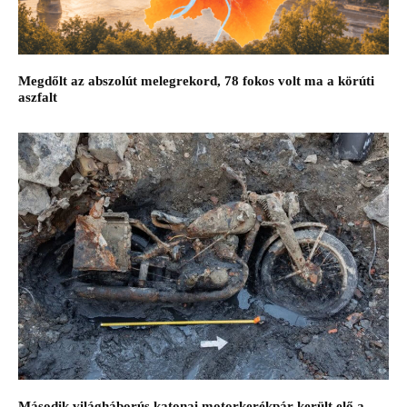
Megdőlt az abszolút melegrekord, 78 fokos volt ma a körúti
aszfalt
Második világháborús katonai motorkerékpár került elő a