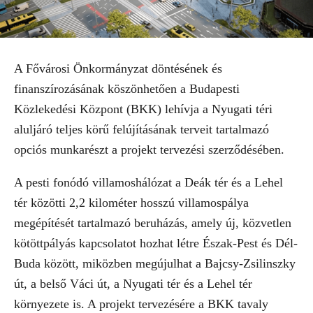
A Fővárosi Önkormányzat döntésének és
finanszírozásának köszönhetően a Budapesti
Közlekedési Központ (BKK) lehívja a Nyugati téri
aluljáró teljes körű felújításának terveit tartalmazó
opciós munkarészt a projekt tervezési szerződésében.
A pesti fonódó villamoshálózat a Deák tér és a Lehel
tér közötti 2,2 kilométer hosszú villamospálya
megépítését tartalmazó beruházás, amely új, közvetlen
kötöttpályás kapcsolatot hozhat létre Észak-Pest és Dél-
Buda között, miközben megújulhat a Bajcsy-Zsilinszky
út, a belső Váci út, a Nyugati tér és a Lehel tér
környezete is. A projekt tervezésére a BKK tavaly