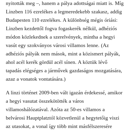
nyitották meg –, hanem a pálya adottságai miatt is. Míg
Linzben 116 ezrelékes a legmeredekebb szakasz, addig
Budapesten 110 ezrelékes. A különbség mégis óriási:
Linzben kezdettől fogva fogaskerék nélkül, adhéziós
módon közlekednek a szerelvények, mintha a hegyi
vasút egy szokványos városi villamos lenne. (Az
adhéziós pályák nem mások, mint a közismert pályák,
ahol acél kerék gördül acél sínen. A köztük lévő
tapadás elégséges a járművek gazdaságos mozgatására,
azaz a vonatok vontatására.)
A linzi történet 2009-ben vált igazán érdekessé, amikor
a hegyi vasutat összekötötték a város
villamoshálózatával. Azóta az 50-es villamos a
belvárosi Hauptplatztól közvetlenül a hegytetőig viszi
az utasokat, a vonal így több mint másfélszeresére