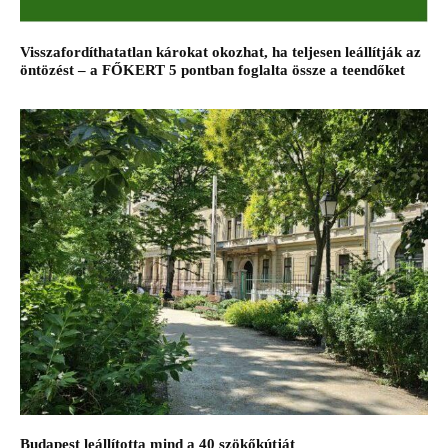
Visszafordíthatatlan károkat okozhat, ha teljesen leállítják az
öntözést – a FŐKERT 5 pontban foglalta össze a teendőket
Budapest leállította mind a 40 szökőkútját