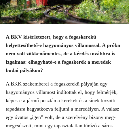
A BKV kísérletezett, hogy a fogaskerekű
helyettesíthető-e hagyományos villamossal. A próba
nem volt zökkenőmentes, de a kérdés továbbra is
izgalmas: elhagyható-e a fogaskerék a meredek
budai pályákon?
A BKK szakemberei a fogaskerekű pályáján egy
hagyományos villamost indítottak el, hogy felmérjék,
képes-e a jármű pusztán a kerekek és a sínek közötti
tapadásra hagyatkozva feljutni a meredélyen. A válasz
egy óvatos „igen” volt, de a szerelvény bizony meg-
megcsúszott, mint egy tapasztalatlan túrázó a sáros