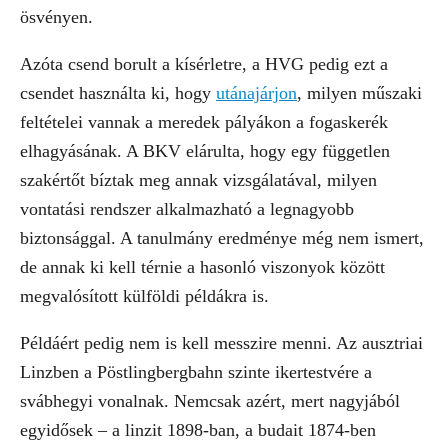
ösvényen.
Azóta csend borult a kísérletre, a HVG pedig ezt a
csendet használta ki, hogy
utánajárjon
, milyen műszaki
feltételei vannak a meredek pályákon a fogaskerék
elhagyásának. A BKV elárulta, hogy egy független
szakértőt bíztak meg annak vizsgálatával, milyen
vontatási rendszer alkalmazható a legnagyobb
biztonsággal. A tanulmány eredménye még nem ismert,
de annak ki kell térnie a hasonló viszonyok között
megvalósított külföldi példákra is.
Példáért pedig nem is kell messzire menni. Az ausztriai
Linzben a Pöstlingbergbahn szinte ikertestvére a
svábhegyi vonalnak. Nemcsak azért, mert nagyjából
egyidősek – a linzit 1898-ban, a budait 1874-ben