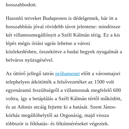
hosszabbodott.
Hasonló terveket Budapesten is dédelgetnek, bár itt a
hosszabbítás jóval rövidebb távot jelentene: mindössze
két villamosmegállónyit a Széll Kálmán térig. Ez a kis
lépés mégis óriási ugrás lehetne a városi
közlekedésben, összekötve a budai hegyek nyugalmát a
belváros nyüzsgésével.
Az úttörő jellegű tatrás
próbamenet
előtt a városmajori
telephelyen átkötötték a felsővezetéket az 1500 volt
egyenáramú feszültségről a villamosnak megfelelő 600
voltra, így a betáplálás a Széll Kálmán tértől működött,
és az Adonis utcáig fejtette ki a hatását. Szent János-
kórház megállóhelytől az Orgonásig, majd vissza
többször is fékhatás- és fékútméréseket végeztek.