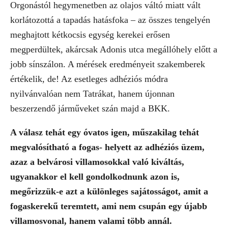
Orgonástól hegymenetben az olajos váltó miatt vált
korlátozottá a tapadás hatásfoka – az összes tengelyén
meghajtott kétkocsis egység kerekei erősen
megperdültek, akárcsak Adonis utca megállóhely előtt a
jobb sínszálon. A mérések eredményeit szakemberek
értékelik, de! Az esetleges adhéziós módra
nyilvánvalóan nem Tatrákat, hanem újonnan
beszerzendő járműveket szán majd a BKK.
A válasz tehát egy óvatos igen, műszakilag tehát
megvalósítható a fogas- helyett az adhéziós üzem,
azaz a belvárosi villamosokkal való kiváltás,
ugyanakkor el kell gondolkodnunk azon is,
megőrizzük-e azt a különleges sajátosságot, amit a
fogaskerekű teremtett, ami nem csupán egy újabb
villamosvonal, hanem valami több annál.