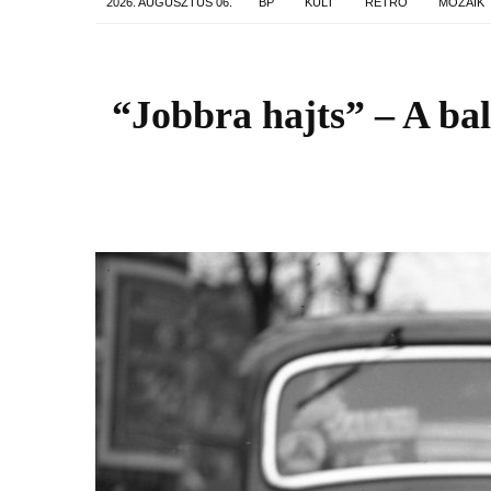
2026. AUGUSZTUS 06.
BP
KULT
RETRO
MOZAIK
“Jobbra hajts” – A ba