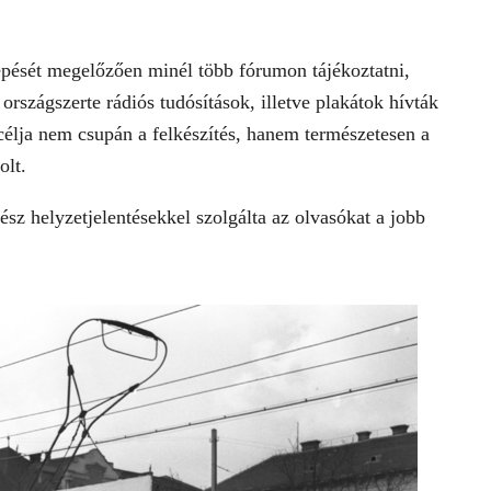
épését megelőzően minél több fórumon tájékoztatni,
 országszerte rádiós tudósítások, illetve plakátok hívták
 célja nem csupán a felkészítés, hanem természetesen a
olt.
sz helyzetjelentésekkel szolgálta az olvasókat a jobb