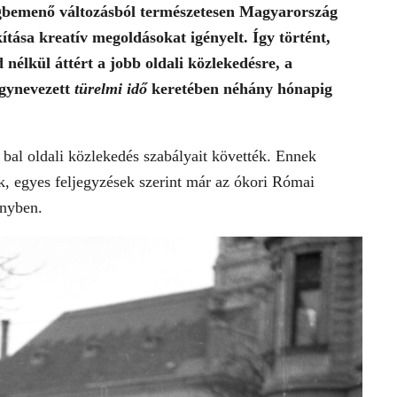
égbemenő változásból természetesen Magyarország
tása kreatív megoldásokat igényelt. Így történt,
nélkül áttért a jobb oldali közlekedésre, a
úgynevezett
türelmi idő
keretében néhány hónapig
 bal oldali közlekedés szabályait követték. Ennek
ik, egyes feljegyzések szerint már az ókori Római
ényben.