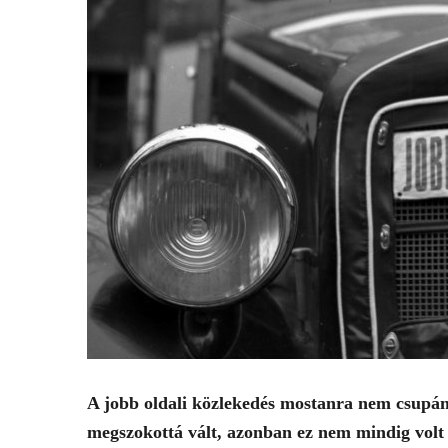
A jobb oldali közlekedés mostanra nem csupán 
megszokottá vált, azonban ez nem mindig volt í