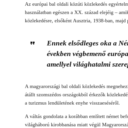
Az európai bal oldali közúti közlekedés egyértel
használatban egészen a XX. század elejéig – amiko
közlekedésre, elsőként Ausztria, 1938-ban, majd
Ennek elsődleges oka a Né
években végbemenő európai 
amellyel világhatalmi szere
A magyarországi bal oldali közlekedés megnehezít
átállt szomszédos országokból érkezők közleked
a turizmus lendületének enyhe visszaeséséről.
A váltás gondolata a korábban említett német bef
világháború kirobbanása miatt végül Magyarország