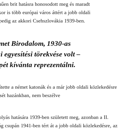
műen brit hatásra honosodott meg és maradt
r is több európai város áttért a jobb oldali
 pedig az akkori Csehszlovákia 1939-ben.
met Birodalom, 1930-as
egyesítési törekvése volt –
pét kívánta reprezentálni.
ette a német katonák és a már jobb oldali közlekedésre
ését hazánkban, nem beszélve
olyás hatására 1939-ben született meg, azonban a II.
 csupán 1941-ben tért át a jobb oldali közlekedésre, az