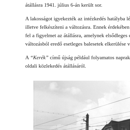
átállásra 1941. július 6-án került sor.
A lakosságot igyekezték az intézkedés hatályba l
illetve felkészíteni a változásra. Ennek érdekében
fel a figyelmet az átállásra, amelynek elsődleges
változásból eredő esetleges balesetek elkerülése v
A
“Kerék”
című újság például folyamatos napraké
oldali közlekedés átállásáról.