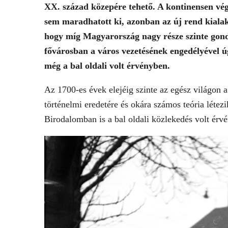
XX. század közepére tehető. A kontinensen v
sem maradhatott ki, azonban az új rend kialakí
hogy míg Magyarország nagy része szinte gond 
fővárosban a város vezetésének engedélyével 
még a bal oldali volt érvényben.
Az 1700-es évek elejéig szinte az egész világon a
történelmi eredetére és okára számos teória létez
Birodalomban is a bal oldali közlekedés volt érv