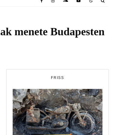
ának menete Budapesten
FRISS