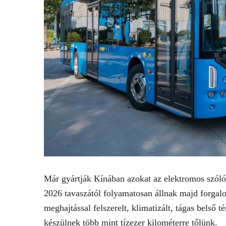
Már gyártják Kínában azokat az elektromos szóló
2026 tavaszától folyamatosan állnak majd forgal
meghajtással felszerelt, klimatizált, tágas belső
készülnek több mint tízezer kilométerre tőlünk.