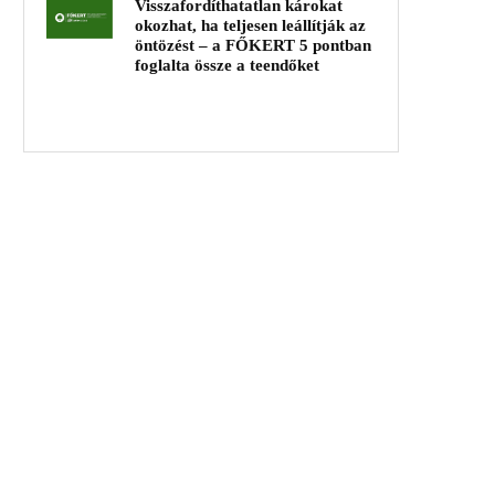
Visszafordíthatatlan károkat
okozhat, ha teljesen leállítják az
öntözést – a FŐKERT 5 pontban
foglalta össze a teendőket