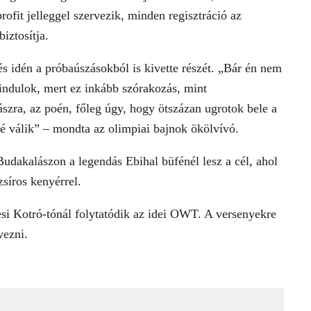
ofit jelleggel szervezik, minden regisztráció az
iztosítja.
 idén a próbaúszásokból is kivette részét. „Bár én nem
indulok, mert ez inkább szórakozás, mint
ászra, az poén, főleg úgy, hogy ötszázan ugrotok bele a
é válik” – mondta az olimpiai bajnok ökölvívó.
Budakalászon a legendás Ebihal büfénél lesz a cél, ahol
 zsíros kenyérrel.
i Kotró-tónál folytatódik az idei OWT. A versenyekre
vezni.