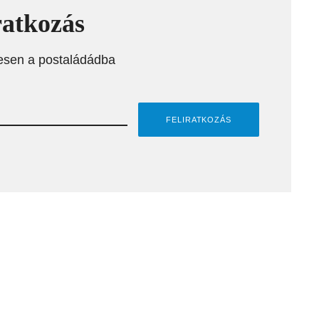
ratkozás
esen a postaládádba