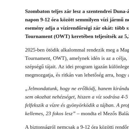
Szombaton teljes zár lesz a szentendrei Duna-
napon 9-12 óra között semmilyen vízi jármű nem
esemény adja a vízirendőrségi zár okát: több 
Tournament (OWT) keretében teljesítsék az 5,2
2025-ben ötödik alkalommal rendezik meg a Mag
Tournament, OWT), amelynek idén is az a célja, 
szépségű tájait. Az idei program igazán különleg
megmozgatja, és ritkán van lehetőség arra, hogy
„Jelmondatunk, hogy ne erőlködj, hanem kirándul
sem okozhat nehézséget, hiszen a víz sodrása 4-5 
felfekszik a vízre és gyönyörködik a tájban. A pro
kellemes, 23 fokos lesz”
– mondta el Mezős Baláz
A biztonságról nemcsak a 9-12 óra közötti rendő