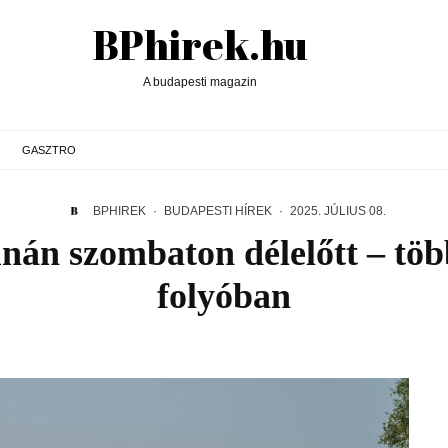
BPhirek.hu
A budapesti magazin
GASZTRO
BPHIREK
·
BUDAPESTI HÍREK
·
2025. JÚLIUS 08.
Dunán szombaton délelőtt – tö
folyóban