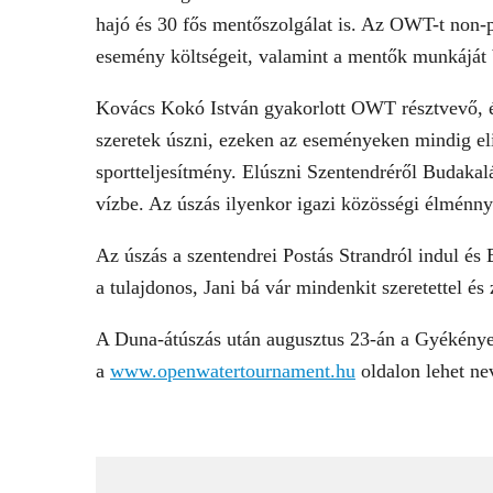
hajó és 30 fős mentőszolgálat is. Az OWT-t non-pr
esemény költségeit, valamint a mentők munkáját b
Kovács Kokó István gyakorlott OWT résztvevő, és
szeretek úszni, ezeken az eseményeken mindig el
sportteljesítmény. Elúszni Szentendréről Budakal
vízbe. Az úszás ilyenkor igazi közösségi élménny
Az úszás a szentendrei Postás Strandról indul és 
a tulajdonos, Jani bá vár mindenkit szeretettel és
A Duna-átúszás után augusztus 23-án a Gyékényes
a
www.openwatertournament.hu
oldalon lehet ne