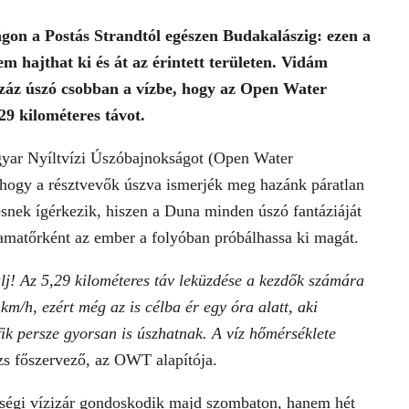
ágon a Postás Strandtól egészen Budakalászig: ezen a
 hajthat ki és át az érintett területen. Vidám
száz úszó csobban a vízbe, hogy az Open Water
9 kilométeres távot.
yar Nyíltvízi Úszóbajnokságot (Open Water
hogy a résztvevők úszva ismerjék meg hazánk páratlan
esnek ígérkezik, hiszen a Duna minden úszó fantáziáját
 amatőrként az ember a folyóban próbálhassa ki magát.
j! Az 5,29 kilométeres táv leküzdése a kezdők számára
km/h, ezért még az is célba ér egy óra alatt, aki
fik persze gyorsan is úszhatnak. A víz hőmérséklete
s főszervező, az OWT alapítója.
rségi vízizár gondoskodik majd szombaton, hanem hét