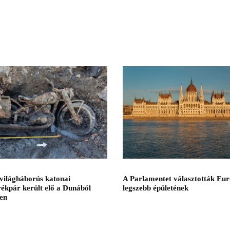
A Parlamentet választották Eu
világháborús katonai
legszebb épületének
ékpár került elő a Dunából
en