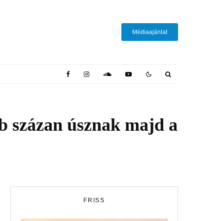
Médiaajánlat
bb százan úsznak majd a
FRISS