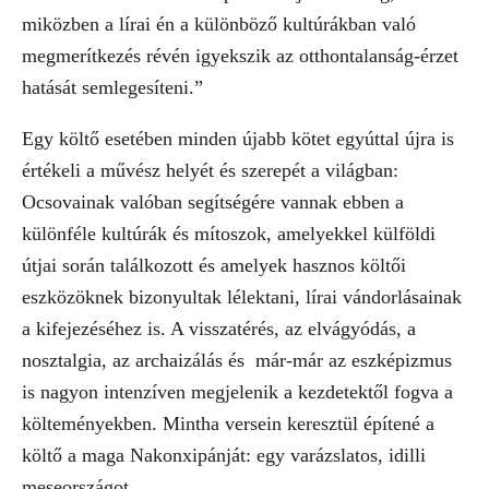
miközben a lírai én a különböző kultúrákban való
megmerítkezés révén igyekszik az otthontalanság-érzet
hatását semlegesíteni.”
Egy költő esetében minden újabb kötet egyúttal újra is
értékeli a művész helyét és szerepét a világban:
Ocsovainak valóban segítségére vannak ebben a
különféle kultúrák és mítoszok, amelyekkel külföldi
útjai során találkozott és amelyek hasznos költői
eszközöknek bizonyultak lélektani, lírai vándorlásainak
a kifejezéséhez is. A visszatérés, az elvágyódás, a
nosztalgia, az archaizálás és már-már az eszképizmus
is nagyon intenzíven megjelenik a kezdetektől fogva a
költeményekben. Mintha versein keresztül építené a
költő a maga Nakonxipánját: egy varázslatos, idilli
meseországot.