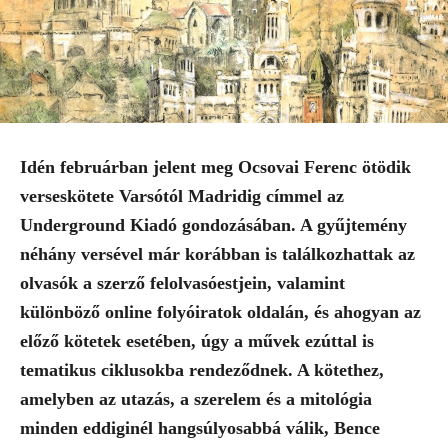
Idén februárban jelent meg Ocsovai Ferenc ötödik
verseskötete Varsótól Madridig címmel az
Underground Kiadó gondozásában. A gyűjtemény
néhány versével már korábban is találkozhattak az
olvasók a szerző felolvasóestjein, valamint
különböző online folyóiratok oldalán, és ahogyan az
előző kötetek esetében, úgy a művek ezúttal is
tematikus ciklusokba rendeződnek. A kötethez,
amelyben az utazás, a szerelem és a mitológia
minden eddiginél hangsúlyosabbá válik, Bence