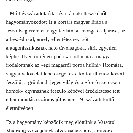
„Múlt évszázadok óda- és drámaköltészetéből
hagyományozódott át a kortárs magyar lírába a
feszültségteremtés nagy távlatokat mozgató eljárása, az
a beszédmód, amely ellentétesnek, sőt
antagonisztikusnak ható távolságokat sűrít egyetlen
képbe. Ilyen történeti-poétikai pillanata a magyar
irodalomnak az »égi magasról porba hullni« látomása,
vagy a valós élet lehetőségei és a költői illúziók között
feszülő, a grönlandi jeges világ és a »forró szerecsen
homok« egymásnak feszülő képével érzékletessé tett
ellentmondása számos jól ismert 19. századi költő
életművében.
Ez a hagyomány képződik meg előttünk a Varsótól
Madridig szövegeinek olvasása során is, amikor a