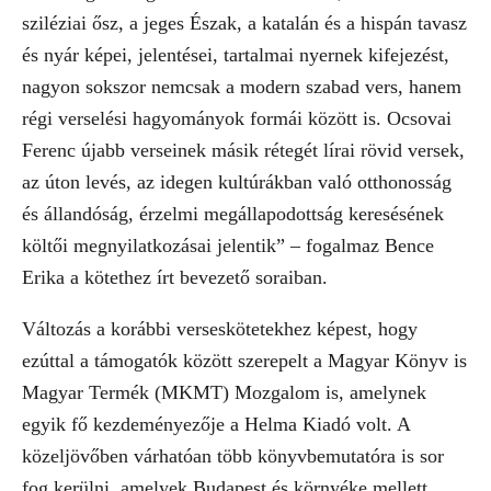
sziléziai ősz, a jeges Észak, a katalán és a hispán tavasz
és nyár képei, jelentései, tartalmai nyernek kifejezést,
nagyon sokszor nemcsak a modern szabad vers, hanem
régi verselési hagyományok formái között is. Ocsovai
Ferenc újabb verseinek másik rétegét lírai rövid versek,
az úton levés, az idegen kultúrákban való otthonosság
és állandóság, érzelmi megállapodottság keresésének
költői megnyilatkozásai jelentik” – fogalmaz Bence
Erika a kötethez írt bevezető soraiban.
Változás a korábbi verseskötetekhez képest, hogy
ezúttal a támogatók között szerepelt a Magyar Könyv is
Magyar Termék (MKMT) Mozgalom is, amelynek
egyik fő kezdeményezője a Helma Kiadó volt. A
közeljövőben várhatóan több könyvbemutatóra is sor
fog kerülni, amelyek Budapest és környéke mellett