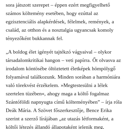
sora játszott szerepet – éppen ezért megfigyelhető
számos költemény esetében, hogy ezúttal az
egzisztenciális alapkérdések, félelmek, remények, a
család, az otthon és a nosztalgia ugyancsak komoly
tényezőként bukkannak fel.
„A boldog élet igényét tajtékzó vágyaival – olykor
társadalomkritikai hangon – veti papírra. Őt olvasva az
irodalom köntösébe öltöztetett életképek hömpölygő
folyamával találkozunk. Minden sorában a harmóniára
való törekvést érzékelem. »Megtestesülni a lélek
szertelen tüzében«, ahogy maga a költő fogalmaz
Szántóföldi napnyugta című költeményében” – írja róla
Deák Mária. A Szövet főszerkesztője, Bence Erika
szerint a szerző lírájában „az utazás létformaként, a
költői létezés állandó állapotaként jelenik meg,