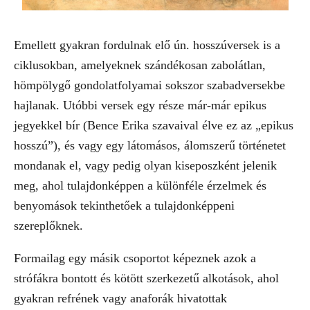
Emellett gyakran fordulnak elő ún. hosszúversek is a
ciklusokban, amelyeknek szándékosan zabolátlan,
hömpölygő gondolatfolyamai sokszor szabadversekbe
hajlanak. Utóbbi versek egy része már-már epikus
jegyekkel bír (Bence Erika szavaival élve ez az „epikus
hosszú”), és vagy egy látomásos, álomszerű történetet
mondanak el, vagy pedig olyan kiseposzként jelenik
meg, ahol tulajdonképpen a különféle érzelmek és
benyomások tekinthetőek a tulajdonképpeni
szereplőknek.
Formailag egy másik csoportot képeznek azok a
strófákra bontott és kötött szerkezetű alkotások, ahol
gyakran refrének vagy anaforák hivatottak