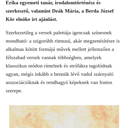
Erika egyemeti tanár, irodalomtörténész és
szerkesztő, valamint Deák Mária, a Berda József
Kör elnöke írt ajánlást.
Szerkezetileg a versek palettája igencsak színesnek
mondható: a szigorúbb ritmusú, akár megzenésítésre is
alkalmas kötött formájú művek mellett jellemzően a
félszabad versek vannak többségben, amelyek
klasszikus módon rímelnek és strófákra tagolódnak
ugyan, mégis inkább a bennük lévő vadul szárnyaló
asszociációknak és rendhagyó képeknek van fontos
szerepe.