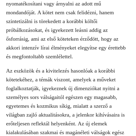
nyomatékosítani vagy árnyalni az adott mű
mondandóját. A kötet nem csak felidézni, hanem
szintetizálni is törekedett a korábbi költői
próbálkozásokat, és igyekezett leásni addig az
ősforrásig, ami az első köteteken érződött, hogy az
akkori intenzív lírai élményeket elegyítse egy érettebb
és megfontoltabb szemlélettel.
Az eszközök és a kivitelezés hasonlóak a korábbi
kötetekéhez, a témák viszont, amelyek a műveket
foglalkoztatják, igyekeznek új dimenziókat nyitni a
személyes sors válságaitól egészen egy magasabb,
egyetemes és kozmikus síkig, mialatt a szerző a
világban zajló aktualitásokra, a jelenkor kihívásaira is
erőteljesen reflektál helyenként. Az új elemek
kialakulásában szakmai és magánéleti válságok egész