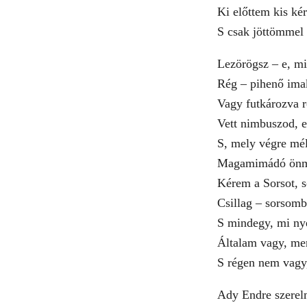
Ki előttem kis kér
S csak jöttömmel l
Lezörögsz – e, mi
Rég – pihenő ima
Vagy futkározva r
Vett nimbuszod, e
S, mely végre mél
Magamimádó önm
Kérem a Sorsot, s
Csillag – sorsomb
S mindegy, mi nye
Általam vagy, mer
S régen nem vagy,
Ady Endre szerel