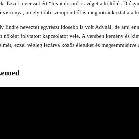
. Ezzel a verssel ért “hivatalosan” is véget a költő és Diósy
mi viszonya, amely több szempontból is megbotránkoztatta a k
 Endre nevezte) egyrészt idősebb is volt Adynál, de ami enn
ett nőként folytatott kapcsolatot vele. A versben kemény és kí
relmét, ezzel végleg lezárva közös életüket és megsemmisítve a
zemed