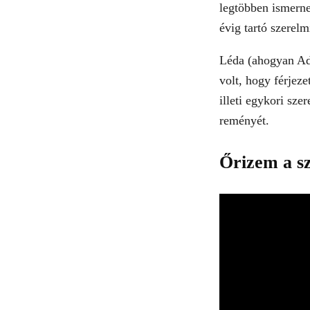
legtöbben ismernek
évig tartó szerel
Léda (ahogyan Ady
volt, hogy férjez
illeti egykori sze
reményét.
Őrizem a s