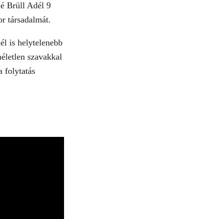
né Brüll Adél 9
or társadalmát.
él is helytelenebb
méletlen szavakkal
 folytatás