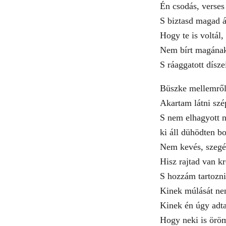
Én csodás, verses
S biztasd magad á
Hogy te is voltál,
Nem bírt magának
S ráaggatott dísze
Büszke mellemről,
Akartam látni szé
S nem elhagyott n
ki áll dühödten b
Nem kevés, szegé
Hisz rajtad van 
S hozzám tartozni 
Kinek múlását ne
Kinek én úgy adta
Hogy neki is öröm