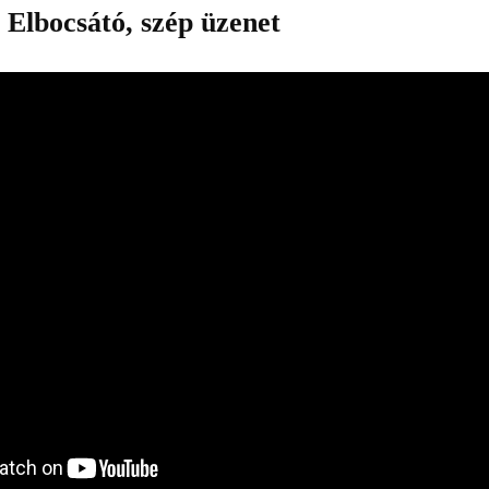
Elbocsátó, szép üzenet