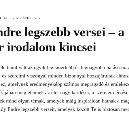
TÚRA
·
2023. ÁPRILIS 07.
dre legszebb versei – a
 irodalom kincsei
etlenül vált az egyik legismertebb és legnagyobb hatású ma
 és szerelmi viszonyai minden bizonnyal hozzájárultak ahhoz
hez, amelynek eredményeképp számos megragadó és emlékeze
lírájában megjelennek az élet nagy kérdései, a szerelem érzése 
ek mind olyan témák, amelyek máig inspirálóan hatnak a mag
dy Endre legszebb verseit, amelyek között Te is biztosan meg