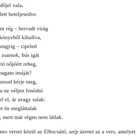
dőjel vala,
ett beteljesedve.
nt rég – hervadt virág
könyvből kihullva,
ongyig – cipeled
 zsarnok, bús igát
tó nőjéért rebeg,
agam imáját?
orsod kérje meg,
a ne véljen fonódni
l el, ár avagy salak:
t én megláttalak
 mert már régen nem látlak.
mes versei közül az
Elbocsátó, szép üzenet
az a vers, amelyet