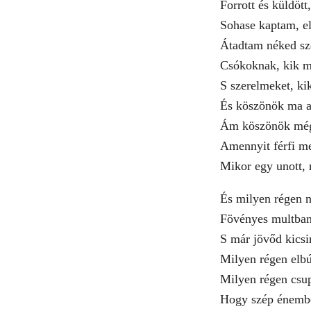
Forrott és küldött,
Sohase kaptam, el
Átadtam néked szé
Csókoknak, kik má
S szerelmeket, ki
És köszönök ma an
Ám köszönök mégi
Amennyit férfi m
Mikor egy unott, r
És milyen régen n
Fövényes multban
S már jövőd kicsi
Milyen régen elbú
Milyen régen csu
Hogy szép énembő