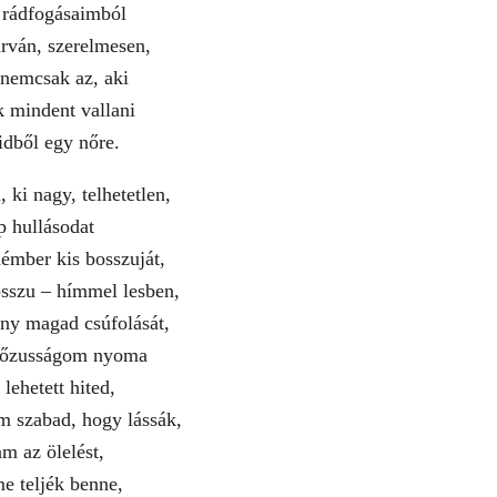
 rádfogásaimból
rván, szerelmesen,
 nemcsak az, aki
 mindent vallani
idből egy nőre.
 ki nagy, telhetetlen,
p hullásodat
émber kis bosszuját,
osszu – hímmel lesben,
ny magad csúfolását,
krőzusságom nyoma
lehetett hited,
m szabad, hogy lássák,
m az ölelést,
e teljék benne,