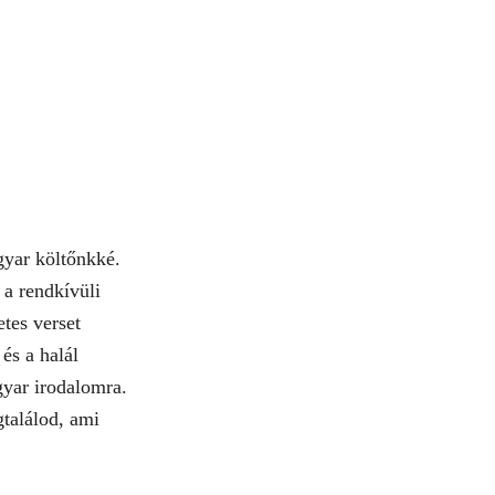
gyar költőnkké.
 a rendkívüli
tes verset
és a halál
yar irodalomra.
találod, ami