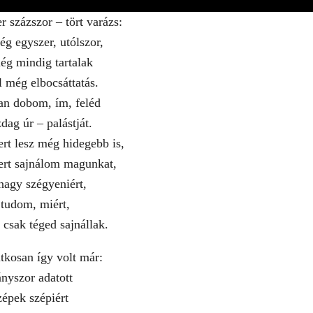
r százszor – tört varázs:
ég egyszer, utólszor,
ég mindig tartalak
l még elbocsáttatás.
tan dobom, ím, feléd
ag úr – palástját.
rt lesz még hidegebb is,
rt sajnálom magunkat,
nagy szégyeniért,
tudom, miért,
 csak téged sajnállak.
itkosan így volt már:
ányszor adatott
épek szépiért