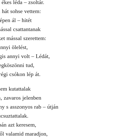
 ékes léda – zsoltár.
 hát sohse vettem:
pen ál – hitét
ssal csattantanak
ket mással szerettem:
nyi ölelést,
s annyi volt – Lédát,
egköszönni tud,
égi csókon lép át.
em kutattalak
, zavaros jelenben
ny s asszonyos rab – útján
csuztattalak.
pán azt keresem,
l valamid maradjon,