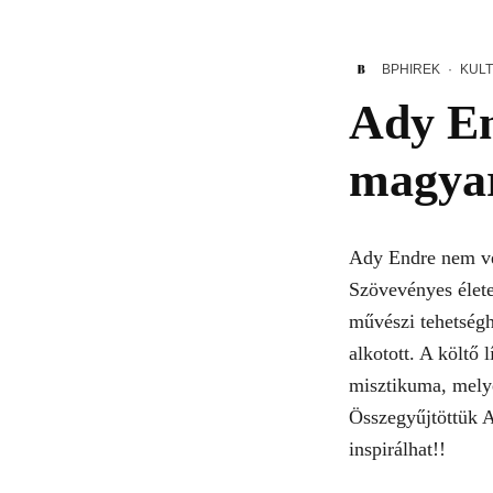
BPHIREK
·
KUL
Ady En
magyar
Ady Endre nem vél
Szövevényes élete
művészi tehetség
alkotott. A költő 
misztikuma, mely
Összegyűjtöttük A
inspirálhat!!