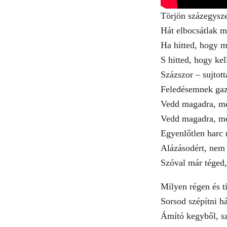
Törjön százegysze
Hát elbocsátlak m
Ha hitted, hogy m
S hitted, hogy kel
Százszor – sujtot
Feledésemnek gazd
Vedd magadra, me
Vedd magadra, me
Egyenlőtlen harc 
Alázásodért, nem 
Szóval már téged,
Milyen régen és t
Sorsod szépítni h
Ámító kegyből, sz