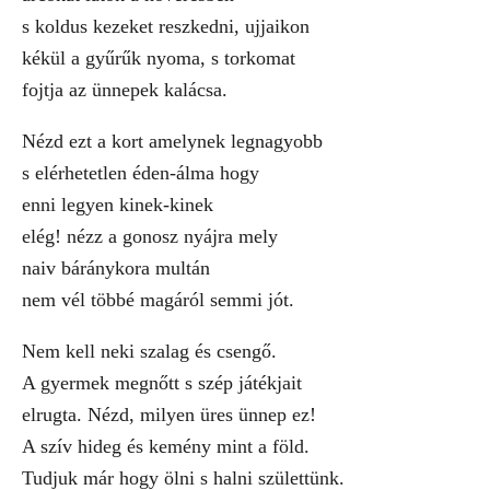
s koldus kezeket reszkedni, ujjaikon
kékül a gyűrűk nyoma, s torkomat
fojtja az ünnepek kalácsa.
Nézd ezt a kort amelynek legnagyobb
s elérhetetlen éden-álma hogy
enni legyen kinek-kinek
elég! nézz a gonosz nyájra mely
naiv báránykora multán
nem vél többé magáról semmi jót.
Nem kell neki szalag és csengő.
A gyermek megnőtt s szép játékjait
elrugta. Nézd, milyen üres ünnep ez!
A szív hideg és kemény mint a föld.
Tudjuk már hogy ölni s halni születtünk.