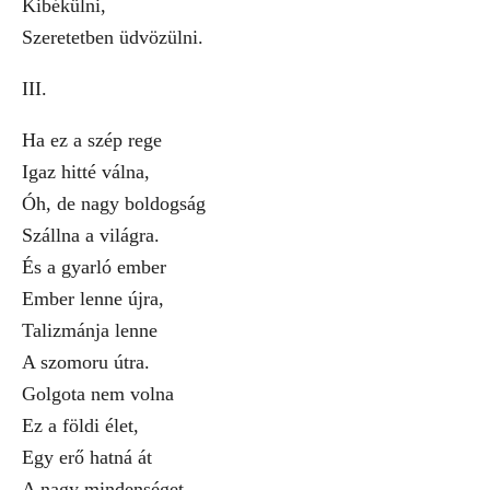
Kibékülni,
Szeretetben üdvözülni.
III.
Ha ez a szép rege
Igaz hitté válna,
Óh, de nagy boldogság
Szállna a világra.
És a gyarló ember
Ember lenne újra,
Talizmánja lenne
A szomoru útra.
Golgota nem volna
Ez a földi élet,
Egy erő hatná át
A nagy mindenséget,