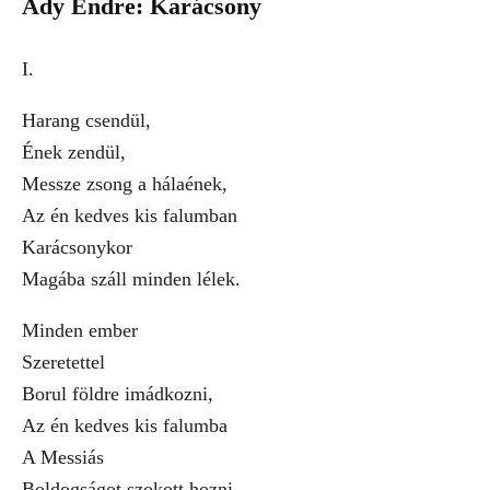
Ady Endre: Karácsony
I.
Harang csendül,
Ének zendül,
Messze zsong a hálaének,
Az én kedves kis falumban
Karácsonykor
Magába száll minden lélek.
Minden ember
Szeretettel
Borul földre imádkozni,
Az én kedves kis falumba
A Messiás
Boldogságot szokott hozni.