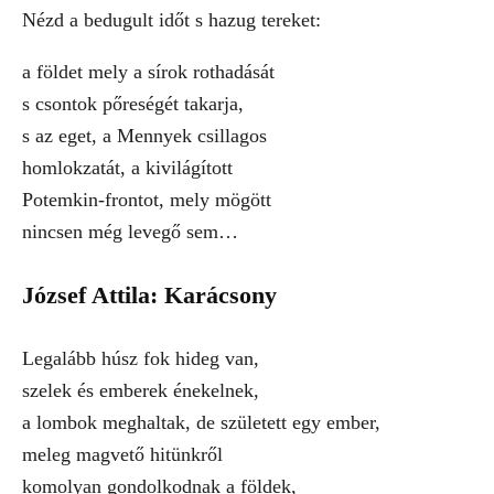
Nézd a bedugult időt s hazug tereket:
a földet mely a sírok rothadását
s csontok pőreségét takarja,
s az eget, a Mennyek csillagos
homlokzatát, a kivilágított
Potemkin-frontot, mely mögött
nincsen még levegő sem…
József Attila: Karácsony
Legalább húsz fok hideg van,
szelek és emberek énekelnek,
a lombok meghaltak, de született egy ember,
meleg magvető hitünkről
komolyan gondolkodnak a földek,