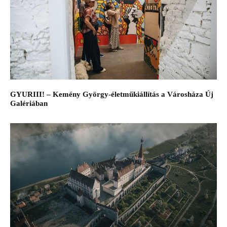
GYURIII! – Kemény György-életműkiállítás a Városháza Új
Galériában