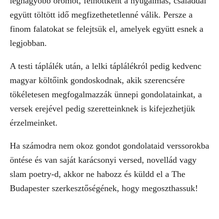
legnagyobb örömöt, felnőttként a nyugalmas, családdal
együtt töltött idő megfizethetetlenné válik. Persze a
finom falatokat se felejtsük el, amelyek együtt esnek a
legjobban.
A testi táplálék után, a lelki táplálékról pedig kedvenc
magyar költőink gondoskodnak, akik szerencsére
tökéletesen megfogalmazzák ünnepi gondolatainkat, a
versek erejével pedig szeretteinknek is kifejezhetjük
érzelmeinket.
Ha számodra nem okoz gondot gondolataid verssorokba
öntése és van saját karácsonyi versed, novellád vagy
slam poetry-d, akkor ne habozz és küldd el a The
Budapester szerkesztőségének, hogy megoszthassuk!