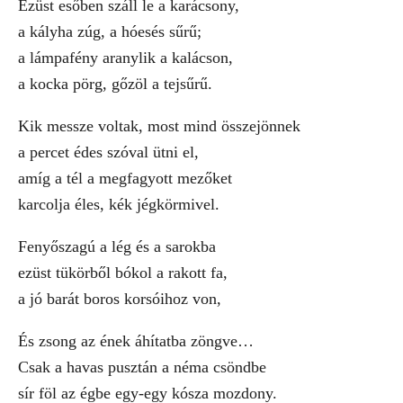
Ezüst esőben száll le a karácsony,
a kályha zúg, a hóesés sűrű;
a lámpafény aranylik a kalácson,
a kocka pörg, gőzöl a tejsűrű.
Kik messze voltak, most mind összejönnek
a percet édes szóval ütni el,
amíg a tél a megfagyott mezőket
karcolja éles, kék jégkörmivel.
Fenyőszagú a lég és a sarokba
ezüst tükörből bókol a rakott fa,
a jó barát boros korsóihoz von,
És zsong az ének áhítatba zöngve…
Csak a havas pusztán a néma csöndbe
sír föl az égbe egy-egy kósza mozdony.