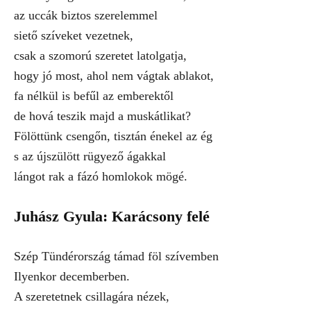
az uccák biztos szerelemmel
siető szíveket vezetnek,
csak a szomorú szeretet latolgatja,
hogy jó most, ahol nem vágtak ablakot,
fa nélkül is befűl az emberektől
de hová teszik majd a muskátlikat?
Fölöttünk csengőn, tisztán énekel az ég
s az újszülött rügyező ágakkal
lángot rak a fázó homlokok mögé.
Juhász Gyula: Karácsony felé
Szép Tündérország támad föl szívemben
Ilyenkor decemberben.
A szeretetnek csillagára nézek,