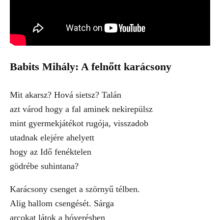
Babits Mihály: A felnőtt karácsony
Mit akarsz? Hová sietsz? Talán
azt várod hogy a fal aminek nekirepülsz
mint gyermekjátékot rugója, visszadob
utadnak elejére ahelyett
hogy az Idő fenéktelen
gödrébe suhintana?
Karácsony csenget a szörnyű télben.
Alig hallom csengését. Sárga
arcokat látok a hóverésben