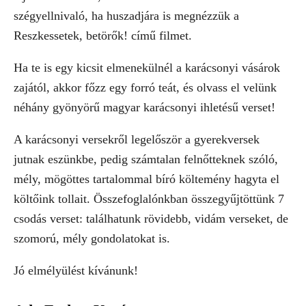
szégyellnivaló, ha huszadjára is megnézzük a
Reszkessetek, betörők! című filmet.
Ha te is egy kicsit elmenekülnél a karácsonyi vásárok
zajától, akkor főzz egy forró teát, és olvass el velünk
néhány gyönyörű magyar karácsonyi ihletésű verset!
A karácsonyi versekről legelőször a gyerekversek
jutnak eszünkbe, pedig számtalan felnőtteknek szóló,
mély, mögöttes tartalommal bíró költemény hagyta el
költőink tollait. Összefoglalónkban összegyűjtöttünk 7
csodás verset: találhatunk rövidebb, vidám verseket, de
szomorú, mély gondolatokat is.
Jó elmélyülést kívánunk!