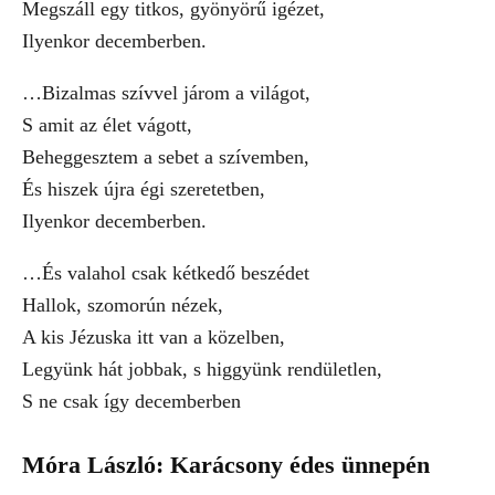
Megszáll egy titkos, gyönyörű igézet,
Ilyenkor decemberben.
…Bizalmas szívvel járom a világot,
S amit az élet vágott,
Beheggesztem a sebet a szívemben,
És hiszek újra égi szeretetben,
Ilyenkor decemberben.
…És valahol csak kétkedő beszédet
Hallok, szomorún nézek,
A kis Jézuska itt van a közelben,
Legyünk hát jobbak, s higgyünk rendületlen,
S ne csak így decemberben
Móra László: Karácsony édes ünnepén