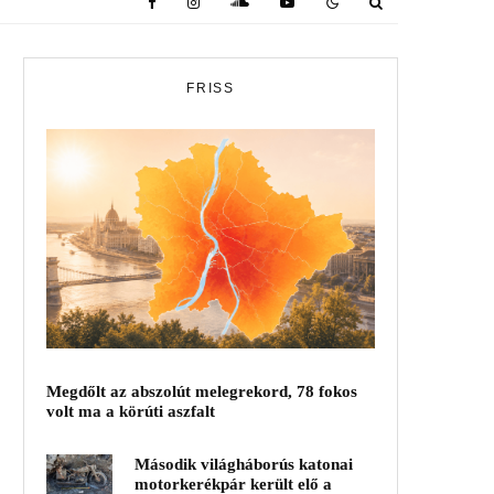
FRISS
Megdőlt az abszolút melegrekord, 78 fokos
volt ma a körúti aszfalt
Második világháborús katonai
motorkerékpár került elő a