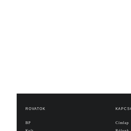
ROVATOK
KAPCS
BP
Címlap
Kult
Rólunk