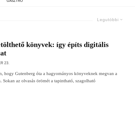
GASZTRO
Legutóbbi
tölthető könyvek: így építs digitális
at
R 23.
lan, hogy Gutenberg óta a hagyományos könyveknek megvan a
 Sokan az olvasás örömét a tapintható, szagolható