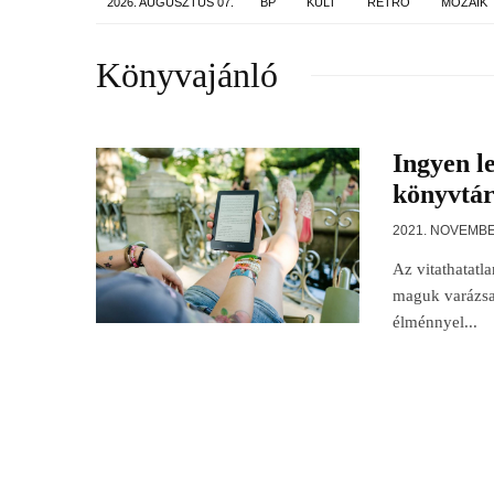
2026. AUGUSZTUS 07.
BP
KULT
RETRO
MOZAIK
Könyvajánló
Ingyen le
könyvtár
2021. NOVEMBE
Az vitathatat
maguk varázsa.
élménnyel...