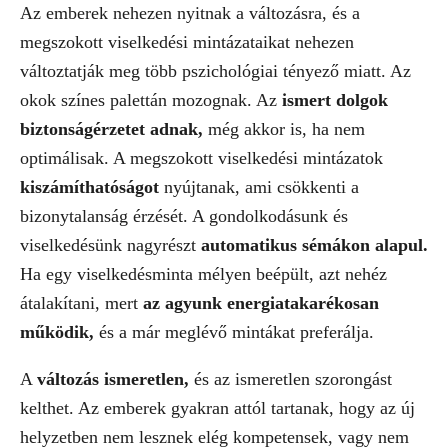
Az emberek nehezen nyitnak a változásra, és a
megszokott viselkedési mintázataikat nehezen
változtatják meg több pszichológiai tényező miatt. Az
okok színes palettán mozognak. Az
ismert dolgok
biztonságérzetet adnak,
még akkor is, ha nem
optimálisak. A megszokott viselkedési mintázatok
kiszámíthatóságot
nyújtanak, ami csökkenti a
bizonytalanság érzését. A gondolkodásunk és
viselkedésünk nagyrészt
automatikus sémákon alapul.
Ha egy viselkedésminta mélyen beépült, azt nehéz
átalakítani, mert
az agyunk energiatakarékosan
működik,
és a már meglévő mintákat preferálja.
A
változás ismeretlen,
és az ismeretlen szorongást
kelthet. Az emberek gyakran attól tartanak, hogy az új
helyzetben nem lesznek elég kompetensek, vagy nem