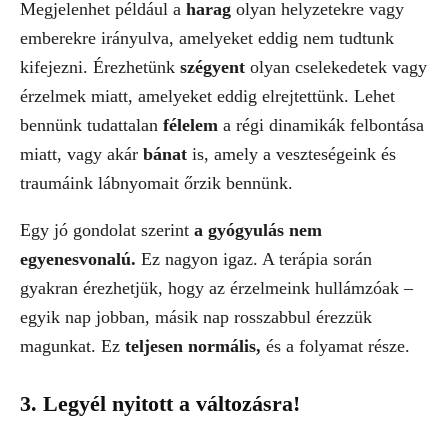
Megjelenhet például a
harag
olyan helyzetekre vagy
emberekre irányulva, amelyeket eddig nem tudtunk
kifejezni. Érezhetünk
szégyent
olyan cselekedetek vagy
érzelmek miatt, amelyeket eddig elrejtettünk. Lehet
bennünk tudattalan
félelem
a régi dinamikák felbontása
miatt, vagy akár
bánat
is, amely a veszteségeink és
traumáink lábnyomait őrzik bennünk.
Egy jó gondolat szerint
a gyógyulás nem
egyenesvonalú.
Ez nagyon igaz. A terápia során
gyakran érezhetjük, hogy az érzelmeink hullámzóak –
egyik nap jobban, másik nap rosszabbul érezzük
magunkat. Ez
teljesen normális,
és a folyamat része.
3. Legyél nyitott a változásra!