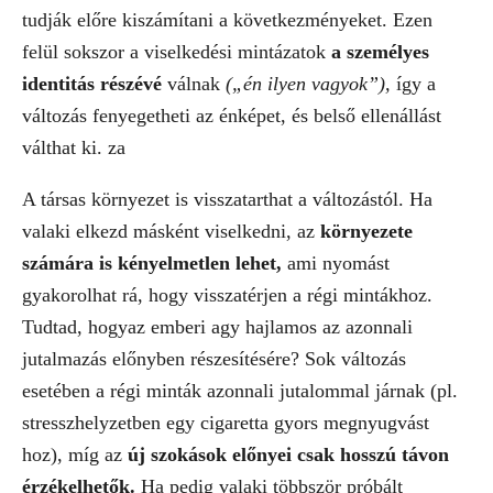
tudják előre kiszámítani a következményeket. Ezen
felül sokszor a viselkedési mintázatok
a személyes
identitás részévé
válnak
(„én ilyen vagyok”),
így a
változás fenyegetheti az énképet, és belső ellenállást
válthat ki. za
A társas környezet is visszatarthat a változástól. Ha
valaki elkezd másként viselkedni, az
környezete
számára is kényelmetlen lehet,
ami nyomást
gyakorolhat rá, hogy visszatérjen a régi mintákhoz.
Tudtad, hogyaz emberi agy hajlamos az azonnali
jutalmazás előnyben részesítésére? Sok változás
esetében a régi minták azonnali jutalommal járnak (pl.
stresszhelyzetben egy cigaretta gyors megnyugvást
hoz), míg az
új szokások előnyei csak hosszú távon
érzékelhetők.
Ha pedig valaki többször próbált