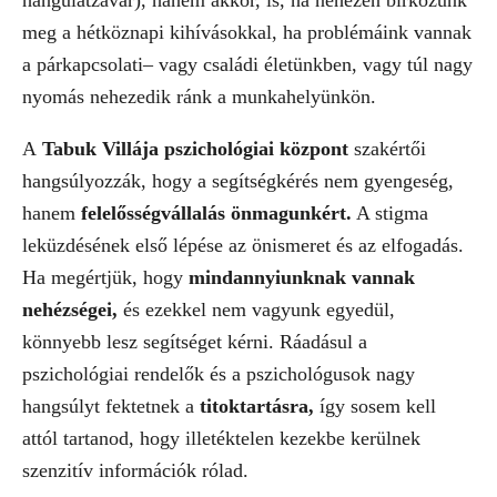
hangulatzavar), hanem akkor, is, ha nehezen birkózunk
meg a hétköznapi kihívásokkal, ha problémáink vannak
a párkapcsolati– vagy családi életünkben, vagy túl nagy
nyomás nehezedik ránk a munkahelyünkön.
A
Tabuk Villája pszichológiai központ
szakértői
hangsúlyozzák, hogy a segítségkérés nem gyengeség,
hanem
felelősségvállalás önmagunkért.
A stigma
leküzdésének első lépése az önismeret és az elfogadás.
Ha megértjük, hogy
mindannyiunknak vannak
nehézségei,
és ezekkel nem vagyunk egyedül,
könnyebb lesz segítséget kérni. Ráadásul a
pszichológiai rendelők és a pszichológusok nagy
hangsúlyt fektetnek a
titoktartásra,
így sosem kell
attól tartanod, hogy illetéktelen kezekbe kerülnek
szenzitív információk rólad.