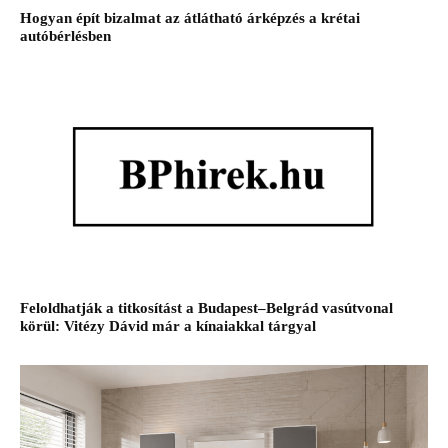
Hogyan épít bizalmat az átlátható árképzés a krétai
autóbérlésben
Feloldhatják a titkosítást a Budapest–Belgrád vasútvonal
körül: Vitézy Dávid már a kínaiakkal tárgyal