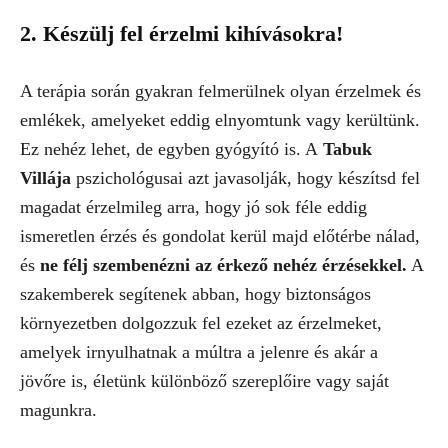
2. Készülj fel érzelmi kihívásokra!
A terápia során gyakran felmerülnek olyan érzelmek és
emlékek, amelyeket eddig elnyomtunk vagy kerültünk.
Ez nehéz lehet, de egyben gyógyító is. A
Tabuk
Villája
pszichológusai azt javasolják, hogy készítsd fel
magadat érzelmileg arra, hogy jó sok féle eddig
ismeretlen érzés és gondolat kerül majd előtérbe nálad,
és
ne félj szembenézni az érkező nehéz érzésekkel.
A
szakemberek segítenek abban, hogy biztonságos
környezetben dolgozzuk fel ezeket az érzelmeket,
amelyek irnyulhatnak a múltra a jelenre és akár a
jövőre is, életünk különböző szereplőire vagy saját
magunkra.