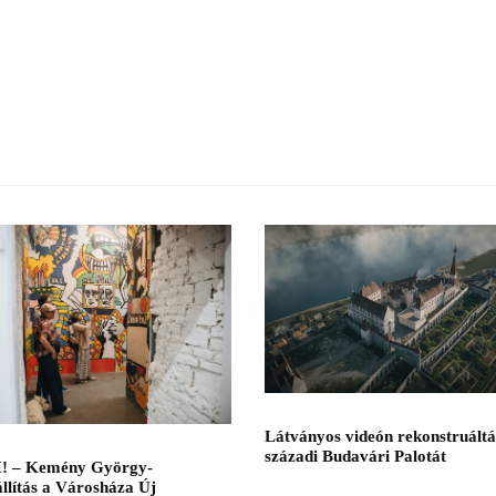
Látványos videón rekonstruáltá
századi Budavári Palotát
! – Kemény György-
llítás a Városháza Új