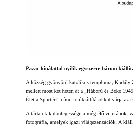
Pazar kínálattal nyílik egyszerre három kiállít
A község gyönyörű katolikus temploma, Kodály Z
mellett most két héten át a „Háború és Béke 1945
Élet a Sportért” című fotókiállításokkal várja az 
A tárlatok különlegessége a még élő veteránok, va
fotográfia, amelyek igazi világszenzációk. A kiál