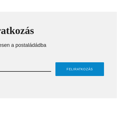
ratkozás
esen a postaládádba