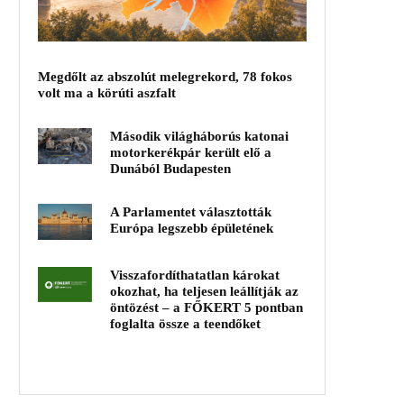
Megdőlt az abszolút melegrekord, 78 fokos
volt ma a körúti aszfalt
Második világháborús katonai
motorkerékpár került elő a
Dunából Budapesten
A Parlamentet választották
Európa legszebb épületének
Visszafordíthatatlan károkat
okozhat, ha teljesen leállítják az
öntözést – a FŐKERT 5 pontban
foglalta össze a teendőket