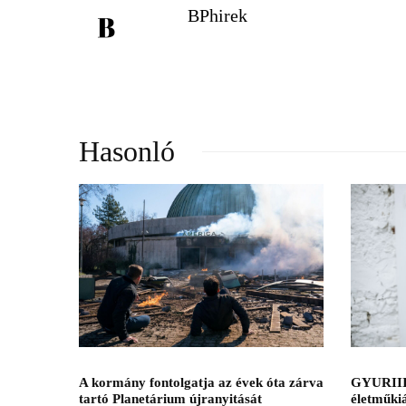
BPhirek
Hasonló
A kormány fontolgatja az évek óta zárva
GYURIII
tartó Planetárium újranyitását
életműkiá