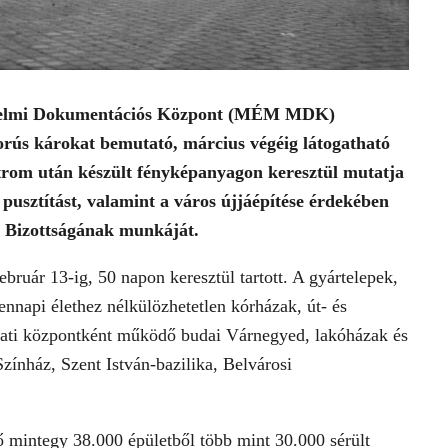
delmi Dokumentációs Központ (MÉM MDK)
rús károkat bemutató, március végéig látogatható
ostrom után készült fényképanyagon keresztül mutatja
pusztítást, valamint a város újjáépítése érdekében
s Bizottságának munkáját.
bruár 13-ig, 50 napon keresztül tartott. A gyártelepek,
nnapi élethez nélkülözhetetlen kórházak, út- és
zati központként működő budai Várnegyed, lakóházak és
ínház, Szent István-bazilika, Belvárosi
vő mintegy 38.000 épületből több mint 30.000 sérült