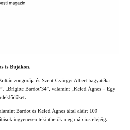
ás is Bujákon.
oltán zongorája és Szent-Györgyi Albert hagyatéka
”, „Brigitte Bardot’34”, valamint „Keleti Ágnes – Egy
érdeklődőket.
lamint Bardot és Keleti Ágnes által aláírt 100
lítások ingyenesen tekinthetők meg március elejéig.