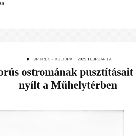
an
BPHIREK
·
KULTÚRA
·
2025. FEBRUÁR 19.
orús ostromának pusztításait 
nyílt a Műhelytérben