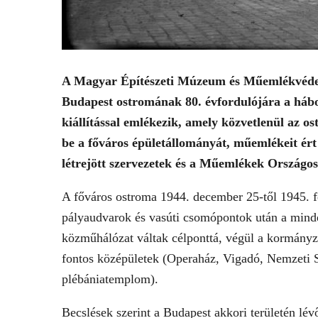
A Magyar Építészeti Múzeum és Műemlékvé
Budapest ostromának 80. évfordulójára a hábo
kiállítással emlékezik, amely közvetlenül az 
be a főváros épületállományát, műemlékeit ért 
létrejött szervezetek és a Műemlékek Országo
A főváros ostroma 1944. december 25-től 1945. fe
pályaudvarok és vasúti csomópontok után a minde
közműhálózat váltak célponttá, végül a kormány
fontos középületek (Operaház, Vigadó, Nemzeti Sz
plébániatemplom).
Becslések szerint a Budapest akkori területén lé