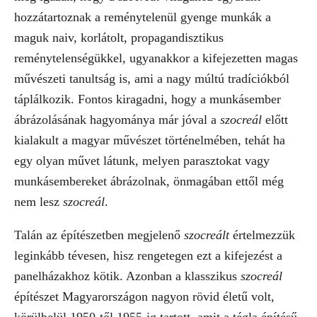
hozzátartoznak a reménytelenül gyenge munkák a
maguk naiv, korlátolt, propagandisztikus
reménytelenségükkel, ugyanakkor a kifejezetten magas
művészeti tanultság is, ami a nagy múltú tradíciókból
táplálkozik. Fontos kiragadni, hogy a munkásember
ábrázolásának hagyománya már jóval a
szocreál
előtt
kialakult a magyar művészet történelmében, tehát ha
egy olyan művet látunk, melyen parasztokat vagy
munkásembereket ábrázolnak, önmagában ettől még
nem lesz
szocreál
.
Talán az építészetben megjelenő
szocreált
értelmezzük
leginkább tévesen, hisz rengetegen ezt a kifejezést a
panelházakhoz kötik. Azonban a klasszikus
szocreál
építészet Magyarországon nagyon rövid életű volt,
körülbelül 1950-től 1955-ig tartott, amit a tégla építésű