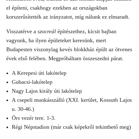
el építeni, csakhogy ezekben az országokban
korszerűsítették az irányzatot, míg nálunk ez elmaradt.
Visszatérve a
szocreál
építészethez, kicsit bajban
vagyunk, ha ilyen épületeket keresünk, mert
Budapesten viszonylag kevés blokkház épült az ötvenes
évek első felében. Megpróbáltam összeszedni párat.
A Kerepesi úti lakótelep
Gubacsi-lakótelep
Nagy Lajos király úti lakótelep
A csepeli munkásszálló (XXI. kerület, Kossuth Lajos
u. 30-46.)
Örs vezér tere. 1-3.
Régi Népstadion (már csak képekről tekinthető meg)