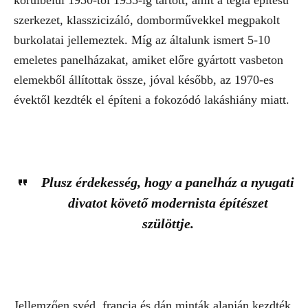
szerkezet, klasszicizáló, domborművekkel megpakolt
burkolatai jellemeztek. Míg az általunk ismert 5-10
emeletes panelházakat, amiket előre gyártott vasbeton
elemekből állítottak össze, jóval később, az 1970-es
évektől kezdték el építeni a fokozódó lakáshiány miatt.
Plusz érdekesség, hogy a panelház a nyugati
divatot követő modernista építészet
szülöttje.
Jellemzően svéd, francia és dán minták alapján kezdték