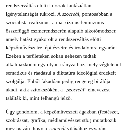
rendszerváltás előtti korszak fantáziátlan
igénytelenségét tükrözi. A
szocreál
, pontosabban a
szocialista realizmus, a marxizmus-leninizmus
összefüggő eszmerendszerén alapuló alkotómódszer,
amely hatást gyakorolt a rendszerváltás előtti
képzőművészetre, építészetre és irodalomra egyaránt.
Ezeken a területeken sokan nehezen tudtak
alkalmazkodni egy olyan irányzathoz, mely végtelenül
sematikus és ráadásul a diktatúra ideológiai érdekeit
szolgálja. Ebből fakadóan pedig rengeteg bírálója
akadt, akik szitokszóként a ,,
szocreál
” elnevezést
találták ki, mint felhangú jelző.
Úgy gondolom, a képzőművészeti ágakban (festészet,
szobrászat, grafika, médiaművészet stb.) mutatkozik
meg igazán, hogy a
szocreál
világához egyaránt