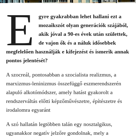
E
gyre gyakrabban lehet hallani ezt a
mozaikszót olyan generációk szájából,
akik jóval a 90-es évek után születtek,
de vajon ők és a náluk idősebbek
megfelelően használják e kifejezést és ismerik annak
pontos jelentését?
A szocreál, pontosabban a szocialista realizmus, a
marxizmus-leninizmus összefüggő eszmerendszerén
alapuló alkotómódszer, amely hatást gyakorolt a
rendszerváltás előtti képzőművészetre, építészetre és
irodalomra egyaránt
A szó hallatán legtöbben talán egy nosztalgikus,
ugyanakkor negatív jelzőre gondolnak, mely a