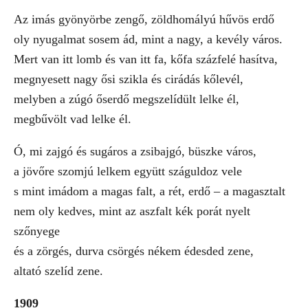
Az imás gyönyörbe zengő, zöldhomályú hűvös erdő
oly nyugalmat sosem ád, mint a nagy, a kevély város.
Mert van itt lomb és van itt fa, kőfa százfelé hasítva,
megnyesett nagy ősi szikla és cirádás kőlevél,
melyben a zúgó őserdő megszelídült lelke él,
megbűvölt vad lelke él.
Ó, mi zajgó és sugáros a zsibajgó, büszke város,
a jövőre szomjú lelkem együtt száguldoz vele
s mint imádom a magas falt, a rét, erdő – a magasztalt
nem oly kedves, mint az aszfalt kék porát nyelt
szőnyege
és a zörgés, durva csörgés nékem édesded zene,
altató szelíd zene.
1909