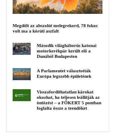
Megdőlt az abszolút melegrekord, 78 fokos
volt ma a körúti aszfalt
Második világháborús katonai
motorkerékpár került elő a
Dunából Budapesten
A Parlamentet választották
Európa legszebb épületének
Visszafordíthatatlan károkat
okozhat, ha teljesen leállítják az
öntözést – a FŐKERT 5 pontban
foglalta össze a teendőket