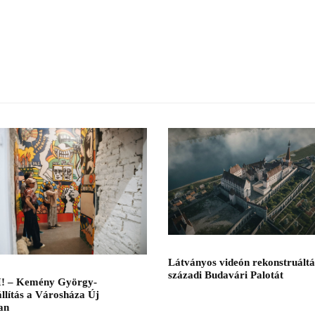
Látványos videón rekonstruáltá
századi Budavári Palotát
! – Kemény György-
llítás a Városháza Új
an