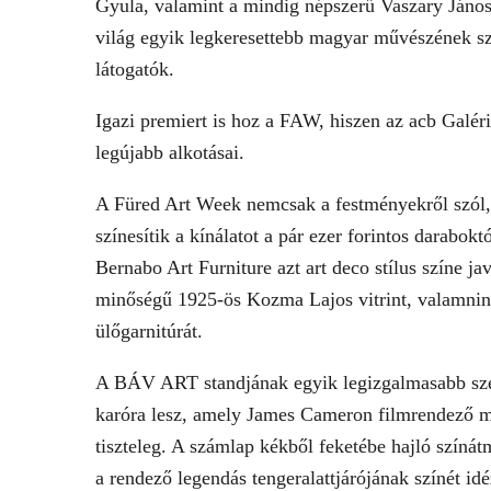
Gyula, valamint a mindig népszerű Vaszary János
világ egyik legkeresettebb magyar művészének s
látogatók.
Igazi premiert is hoz a FAW, hiszen az acb Galér
legújabb alkotásai.
A Füred Art Week nemcsak a festményekről szól, 
színesítik a kínálatot a pár ezer forintos darabok
Bernabo Art Furniture azt art deco stílus színe jav
minőségű 1925-ös Kozma Lajos vitrint, valamnin
ülőgarnitúrát.
A BÁV ART standjának egyik legizgalmasabb sze
karóra lesz, amely James Cameron filmrendező m
tiszteleg. A számlap kékből feketébe hajló színátm
a rendező legendás tengeralattjárójának színét idé