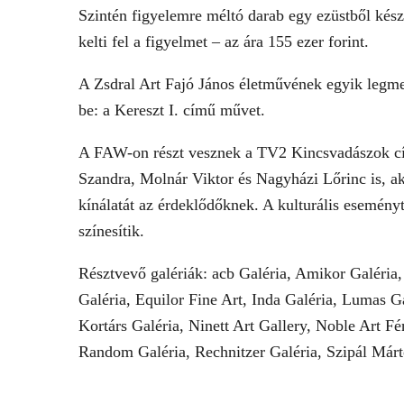
Szintén figyelemre méltó darab egy ezüstből kész
kelti fel a figyelmet – az ára 155 ezer forint.
A Zsdral Art Fajó János életművének egyik legme
be: a Kereszt I. című művet.
A FAW-on részt vesznek a TV2 Kincsvadászok cí
Szandra, Molnár Viktor és Nagyházi Lőrinc is, ak
kínálatát az érdeklődőknek. A kulturális esemény
színesítik.
Résztvevő galériák: acb Galéria, Amikor Galéri
Galéria, Equilor Fine Art, Inda Galéria, Lumas
Kortárs Galéria, Ninett Art Gallery, Noble Art F
Random Galéria, Rechnitzer Galéria, Szipál Már