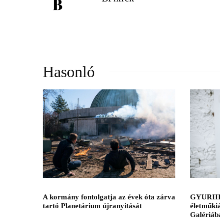
Hasonló
A kormány fontolgatja az évek óta zárva
GYURIII
tartó Planetárium újranyitását
életműkiá
Galériáb