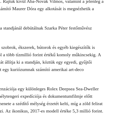
. Rajtuk kívül Aba-Novák Vilmos, valamint a jelenleg a
zámító Maurer Dóra egy alkotását is megnézhetik a
ia standjánál debütálnak Szarka Péter festőművész
szobrok, ékszerek, bútorok és egyéb kiegészítők is
tól a több tízmillió forint értékű komoly műkincsekig. A
át állítja ki a standján, köztük egy egyedi, gyűjtői
t egy kuriózumnak számító amerikai art-deco
nzációja egy különleges Rolex Deepsea Sea-Dweller
élytengeri expedíciója és dokumentumfilmje előtt
enete a szédítő mélység érzetét kelti, míg a zöld felirat
zi. Az ikonikus, 2017-es modell értéke 5,3 millió forint.