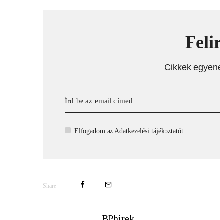
Feli
Cikkek egyen
Elfogadom az
Adatkezelési tájékoztatót
Share
BPhirek