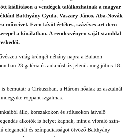
tt kiállításon a vendégek találkozhatnak a magyar
 például Batthyány Gyula, Vaszary János, Aba-Novák
 műveivel. Ezen kívül értékes, százéves art deco
zerepel a kínálatban. A rendezvényen saját standdal
kereskedői.
vészeti világ krémjét néhány napra a Balaton
ntban 23 galéria és aukciósház jelenik meg július 18-
is bemutat: a Cirkuszban, a Három nőalak az asztalnál
mindegyike roppant izgalmas.
káiból álló, korszakokon és stílusokon átívelő
egendás alkotók is helyet kapnak, mint a vibráló szín-
ú eleganciát és színpadiasságot ötvöző Batthyány