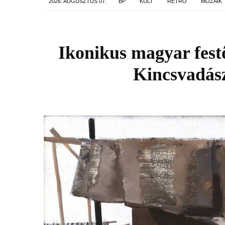
2026. AUGUSZTUS 07.
BP
KULT
RETRO
MOZAIK
Ikonikus magyar festő
Kincsvadász