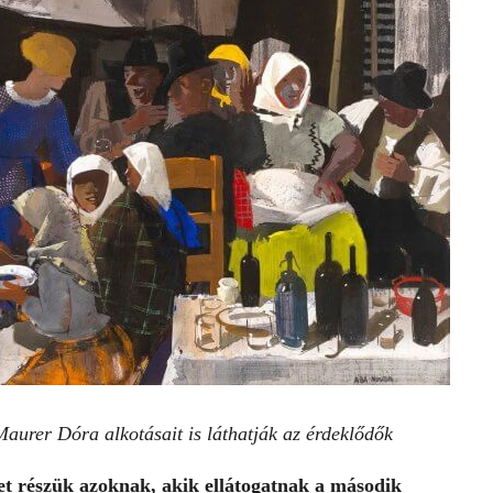
aurer Dóra alkotásait is láthatják az érdeklődők
et részük azoknak, akik ellátogatnak a második