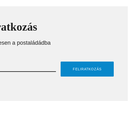
ratkozás
esen a postaládádba