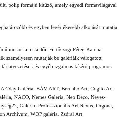
ült, polip formájú kitűző, amely egyedi formavilágával
ghatározóbb és egyben legértékesebb alkotását mutatja
mű műsor kereskedői: Fertőszögi Péter, Katona
ik személyesen mutatják be galériáik válogatott
t tárlatvezetések és egyéb izgalmas kísérő programok
a, Ar2day Galéria, BÁV ART, Bernabo Art, Cogito Art
 Galéria, NACO, Nemes Galéria, Neo Deco, Neves-
énység22, Galéria, Professzionális Art Nexus, Orgona,
ton Archívum, WOP galéria, Zsdral Art