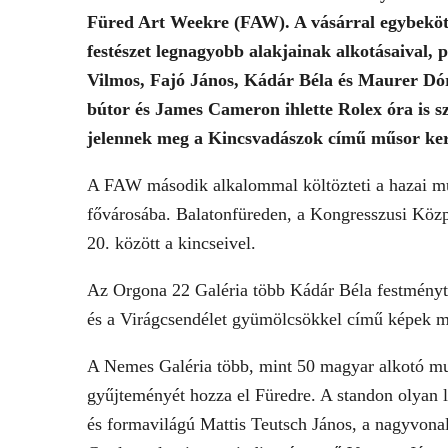
Füred Art Weekre (FAW). A vásárral egybekötö
festészet legnagyobb alakjainak alkotásaival,
Vilmos, Fajó János, Kádár Béla és Maurer Dóra
bútor és James Cameron ihlette Rolex óra is s
jelennek meg a Kincsvadászok című műsor 
A FAW második alkalommal költözteti a hazai mű
fővárosába. Balatonfüreden, a Kongresszusi Közpo
20. között a kincseivel.
Az Orgona 22 Galéria több Kádár Béla festményt 
és a Virágcsendélet gyümölcsökkel című képek 
A Nemes Galéria több, mint 50 magyar alkotó mun
gyűjteményét hozza el Füredre. A standon olyan l
és formavilágú Mattis Teutsch János, a nagyvonal