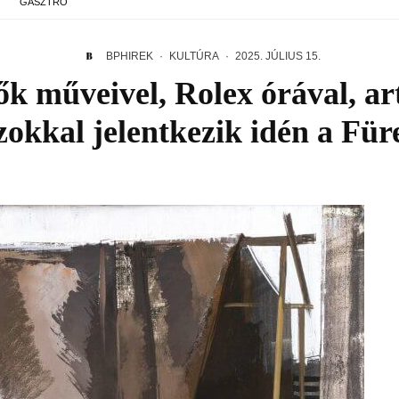
GASZTRO
BPHIREK
·
KULTÚRA
·
2025. JÚLIUS 15.
k műveivel, Rolex órával, ar
okkal jelentkezik idén a Fü