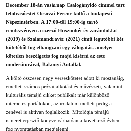
December 18-án vasárnap Csalogányidő címmel tart
felolvasóestet Ocsovai Ferenc költő a budapesti
Népszíntérben. A 17:00-től 19:00-ig tartó
rendezvényen a szerző Huszonkét év zarándoklat
(2019) és Szalamandravér (2021) című legutóbbi két
kötetéből fog elhangzani egy válogatás, amelyet
kötetlen beszélgetés fog majd kísérni az este
moderátorával, Bakonyi Antallal.
A költő összesen négy verseskötetet adott ki mostanáig,
emellett számos prózai alkotást és művészeti, valamint
kulturális témájú cikket publikált már különböző
internetes portálokon, az irodalom mellett pedig a
zenével is aktívan foglalkozik. Mitológia témájú
ismeretterjesztő könyve várhatóan a következő évben
fog nyomtatásban megjelenni.