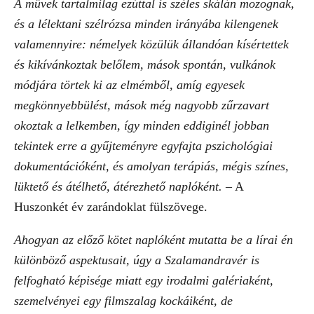
A művek tartalmilag ezúttal is széles skálán mozognak,
és a lélektani szélrózsa minden irányába kilengenek
valamennyire: némelyek közülük állandóan kísértettek
és kikívánkoztak belőlem, mások spontán, vulkánok
módjára törtek ki az elmémből, amíg egyesek
megkönnyebbülést, mások még nagyobb zűrzavart
okoztak a lelkemben, így minden eddiginél jobban
tekintek erre a gyűjteményre egyfajta pszichológiai
dokumentációként, és amolyan terápiás, mégis színes,
lüktető és átélhető, átérezhető naplóként.
– A
Huszonkét év zarándoklat fülszövege.
Ahogyan az előző kötet naplóként mutatta be a lírai én
különböző aspektusait, úgy a Szalamandravér is
felfogható képisége miatt egy irodalmi galériaként,
szemelvényei egy filmszalag kockáiként, de