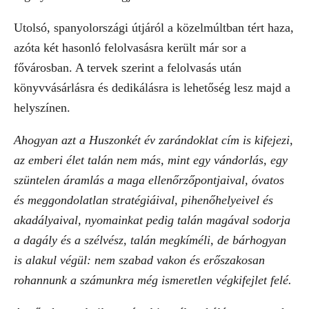
Utolsó, spanyolországi útjáról a közelmúltban tért haza,
azóta két hasonló felolvasásra került már sor a
fővárosban. A tervek szerint a felolvasás után
könyvvásárlásra és dedikálásra is lehetőség lesz majd a
helyszínen.
Ahogyan azt a Huszonkét év zarándoklat cím is kifejezi,
az emberi élet talán nem más, mint egy vándorlás, egy
szüntelen áramlás a maga ellenőrzőpontjaival, óvatos
és meggondolatlan stratégiáival, pihenőhelyeivel és
akadályaival, nyomainkat pedig talán magával sodorja
a dagály és a szélvész, talán megkíméli, de bárhogyan
is alakul végül: nem szabad vakon és erőszakosan
rohannunk a számunkra még ismeretlen végkifejlet felé.