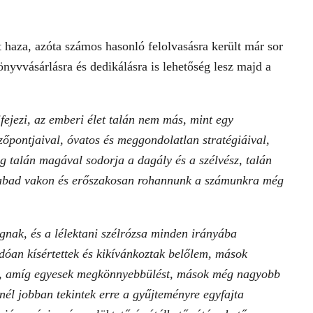
t haza, azóta számos hasonló felolvasásra került már sor
önyvvásárlásra és dedikálásra is lehetőség lesz majd a
fejezi, az emberi élet talán nem más, mint egy
őpontjaival, óvatos és meggondolatlan stratégiáival,
g talán magával sodorja a dagály és a szélvész, talán
zabad vakon és erőszakosan rohannunk a számunkra még
ognak, és a lélektani szélrózsa minden irányába
dóan kísértettek és kikívánkoztak belőlem, mások
ől, amíg egyesek megkönnyebbülést, mások még nagyobb
nél jobban tekintek erre a gyűjteményre egyfajta