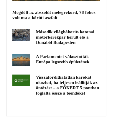
Megdőlt az abszolút melegrekord, 78 fokos
volt ma a körúti aszfalt
Második világháborús katonai
motorkerékpár került elő a
Dunából Budapesten
A Parlamentet választották
Európa legszebb épületének
Visszafordíthatatlan károkat
okozhat, ha teljesen leállítják az
öntözést – a FŐKERT 5 pontban
foglalta össze a teendőket