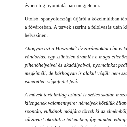
évben fog nyomtatásban megjelenni.
Utolsó, spanyolországi útjáról a közelmúltban tér
a fővárosban. A tervek szerint a felolvasás után k
helyszínen.
Ahogyan azt a Huszonkét év zarándoklat cím is ki
vándorlás, egy szüntelen áramlás a maga ellenőrz
pihenőhelyeivel és akadályaival, nyomainkat pedi
megkíméli, de bárhogyan is alakul végül: nem s
ismeretlen végkifejlet felé.
A művek tartalmilag ezúttal is széles skálán moz
kilengenek valamennyire: némelyek közülük állan
spontán, vulkánok módjára törtek ki az elmémb
zűrzavart okoztak a lelkemben, így minden eddigi