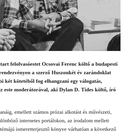
rt felolvasóestet Ocsovai Ferenc költő a budapesti
 rendezvényen a szerző Huszonkét év zarándoklat
i két kötetéből fog elhangzani egy válogatás,
az este moderátorával, aki Dylan D. Tides költő, író
anáig, emellett számos prózai alkotást és művészeti,
ülönböző internetes portálokon, az irodalom mellett
a témájú ismeretterjesztő könyve várhatóan a következő