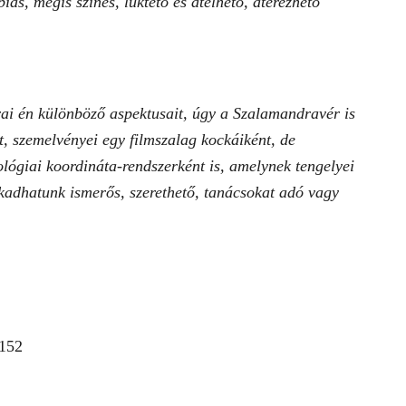
ás, mégis színes, lüktető és átélhető, átérezhető
rai én különböző aspektusait, úgy a Szalamandravér is
t, szemelvényei egy filmszalag kockáiként, de
ológiai koordináta-rendszerként is, amelynek tengelyei
kadhatunk ismerős, szerethető, tanácsokat adó vagy
2152