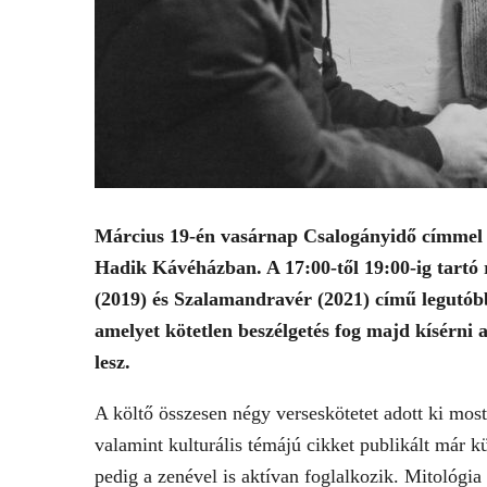
Március 19-én vasárnap Csalogányidő címmel ta
Hadik Kávéházban. A 17:00-től 19:00-ig tartó
(2019) és Szalamandravér (2021) című legutóbb
amelyet kötetlen beszélgetés fog majd kísérni 
lesz.
A költő összesen négy verseskötetet adott ki most
valamint kulturális témájú cikket publikált már k
pedig a zenével is aktívan foglalkozik. Mitológi