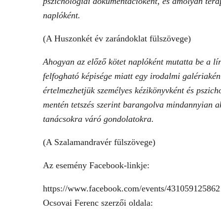
pszichológiai dokumentációként, és amolyan terápi
naplóként.
(A Huszonkét év zarándoklat fülszövege)
Ahogyan az előző kötet naplóként mutatta be a lí
felfogható képisége miatt egy irodalmi galériakén
értelmezhetjük személyes kézikönyvként és pszich
mentén tetszés szerint barangolva mindannyian a
tanácsokra váró gondolatokra.
(A Szalamandravér fülszövege)
Az esemény Facebook-linkje:
https://www.facebook.com/events/43105912586
Ocsovai Ferenc szerzői oldala: