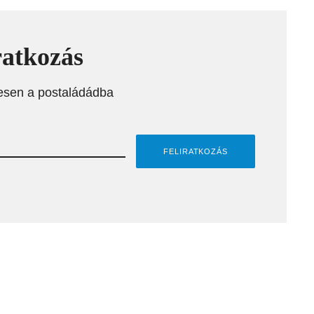
ratkozás
esen a postaládádba