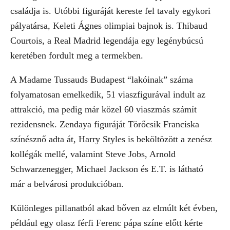
családja is. Utóbbi figuráját kereste fel tavaly egykori
pályatársa, Keleti Ágnes olimpiai bajnok is. Thibaud
Courtois, a Real Madrid legendája egy legénybúcsú
keretében fordult meg a termekben.
A Madame Tussauds Budapest “lakóinak” száma
folyamatosan emelkedik, 51 viaszfigurával indult az
attrakció, ma pedig már közel 60 viaszmás számít
rezidensnek. Zendaya figuráját Törőcsik Franciska
színésznő adta át, Harry Styles is beköltözött a zenész
kollégák mellé, valamint Steve Jobs, Arnold
Schwarzenegger, Michael Jackson és E.T. is látható
már a belvárosi produkcióban.
Különleges pillanatból akad bőven az elmúlt két évben,
például egy olasz férfi Ferenc pápa színe előtt kérte