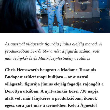
Az ausztrál világsztár figurája június elejéig marad. A
produkcióban 51-ről 60-ra nőtt a figurák száma, volt
már leánykérés és Munkácsy-festmény avatás is
Chris Hemsworth beugrott a Madame Tussauds
Budapest születésnapi bulijára – az ausztrál
világsztár figurája június elejéig fogadja rajongóit a
Dorottya utcában. A nyitvatartás közel 730 napja
alatt volt már lánykérés a produkcióban, ikonok
egész sora járt már a termekben Keleti Ágnestől