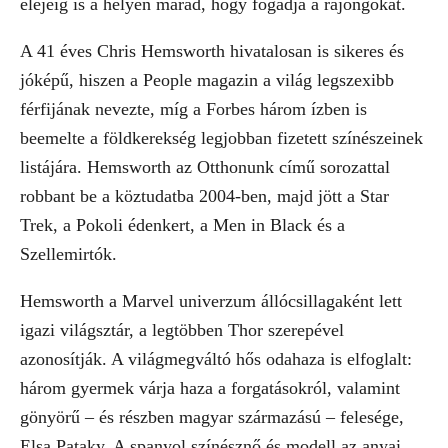
elejéig is a helyén marad, hogy fogadja a rajongókat.
A 41 éves Chris Hemsworth hivatalosan is sikeres és
jóképű, hiszen a People magazin a világ legszexibb
férfijának nevezte, míg a Forbes három ízben is
beemelte a földkerekség legjobban fizetett színészeinek
listájára. Hemsworth az Otthonunk című sorozattal
robbant be a köztudatba 2004-ben, majd jött a Star
Trek, a Pokoli édenkert, a Men in Black és a
Szellemirtók.
Hemsworth a Marvel univerzum állócsillagaként lett
igazi világsztár, a legtöbben Thor szerepével
azonosítják. A világmegváltó hős odahaza is elfoglalt:
három gyermek várja haza a forgatásokról, valamint
gönyörű – és részben magyar származású – felesége,
Elsa Pataky. A spanyol színésznő és modell az anyai