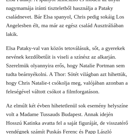
nagymamája iránti tiszteletből használja a Pataky
családnevet. Bár Elsa spanyol, Chris pedig sokáig Los
Angelesben élt, ma már az egész család Ausztráliában
lakik.
Elsa Pataky-val van közös tetoválásuk, sőt, a gyerekek
nevének kezdőbetűit is viseli a színész az alkarján.
Szerelmük olyannyira erős, hogy Natalie Portman sem
tudta beárnyékolni. A Thor: Sötét világban azt hihettük,
hogy Chris Natalie-t csókolja meg, valójában azonban a
feleségével váltott csókot a filmforgatáson.
Az elmúlt két évben hihetetlenül sok esemény helyszíne
volt a Madame Tussauds Budapest. Annak idején
Hosszú Katinka avatta fel a saját figuráját, de visszatérő
vendégnek számít Puskás Ferenc és Papp László