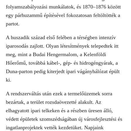
folyamszabályozási munkálatok, és 1870–1876 között
egy párhuzammű építésével fokozatosan feltöltötték a
partot.
A huszadik század első felében a térségben intenzív
iparosodás zajlott. Olyan létesítmények telepedtek itt
meg, mint a Budai Hengermalom, a Kelenföldi
Hőerőmű, továbbá kábel-, gép- és hidrogéngyárak, a
Duna-parton pedig kiterjedt ipari vágányhálózat épült
ki.
A rendszerváltás után ezek a termelőüzemek sorra
bezártak, a terület rozsdaövezetté alakult. Az
elhagyatott ipari telkeken és a részben üresen álló,
védett épületek szomszédságában új városfejlesztési és
ingatlanprojektek vették kezdetüket. Napjaink