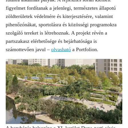
figyelmet fordítanak a jelenlegi, természetes állapotú
zöldterületek védelmére és kiterjesztésére, valamint
pihenőzónákat, sportolásra és közösségi programokra
szolgáló tereket is létrehoznak. A projekt révén a
partszakasz elérhetősége és bejárhatósága is
számottevően javul –
olvasható
a Portfolion.
A beruházás helyszíne a XI. kerület Duna-parti sávja,