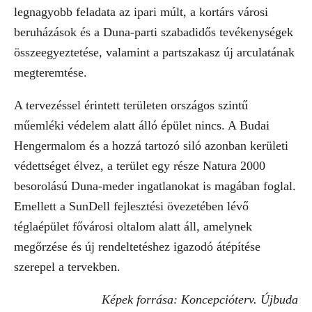
legnagyobb feladata az ipari múlt, a kortárs városi
beruházások és a Duna-parti szabadidős tevékenységek
összeegyeztetése, valamint a partszakasz új arculatának
megteremtése.
A tervezéssel érintett területen országos szintű
műemléki védelem alatt álló épület nincs. A Budai
Hengermalom és a hozzá tartozó siló azonban kerületi
védettséget élvez, a terület egy része Natura 2000
besorolású Duna-meder ingatlanokat is magában foglal.
Emellett a SunDell fejlesztési övezetében lévő
téglaépület fővárosi oltalom alatt áll, amelynek
megőrzése és új rendeltetéshez igazodó átépítése
szerepel a tervekben.
Képek forrása: Koncepcióterv. Újbuda