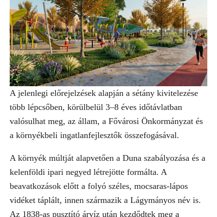
A jelenlegi előrejelzések alapján a sétány kivitelezése
több lépcsőben, körülbelül 3–8 éves időtávlatban
valósulhat meg, az állam, a Fővárosi Önkormányzat és
a környékbeli ingatlanfejlesztők összefogásával.
A környék múltját alapvetően a Duna szabályozása és a
kelenföldi ipari negyed létrejötte formálta. A
beavatkozások előtt a folyó széles, mocsaras-lápos
vidéket táplált, innen származik a Lágymányos név is.
Az 1838-as pusztító árvíz után kezdődtek meg a