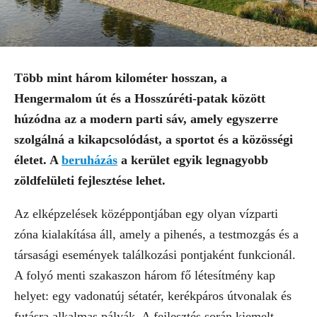
Több mint három kilométer hosszan, a
Hengermalom út és a Hosszúréti-patak között
húzódna az a modern parti sáv, amely egyszerre
szolgálná a kikapcsolódást, a sportot és a közösségi
életet. A
beruházás
a kerület egyik legnagyobb
zöldfelületi fejlesztése lehet.
Az elképzelések középpontjában egy olyan vízparti
zóna kialakítása áll, amely a pihenés, a testmozgás és a
társasági események találkozási pontjaként funkcionál.
A folyó menti szakaszon három fő létesítmény kap
helyet: egy vadonatúj sétatér, kerékpáros útvonalak és
futásra alkalmas pályák. A fejlesztés során kiemelt