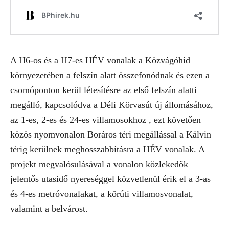
A H6-os és a H7-es HÉV vonalak a Közvágóhíd
környezetében a felszín alatt összefonódnak és ezen a
csomóponton kerül létesítésre az első felszín alatti
megálló, kapcsolódva a Déli Körvasút új állomásához,
az 1-es, 2-es és 24-es villamosokhoz , ezt követően
közös nyomvonalon Boráros téri megállással a Kálvin
térig kerülnek meghosszabbításra a HÉV vonalak. A
projekt megvalósulásával a vonalon közlekedők
jelentős utasidő nyereséggel közvetlenül érik el a 3-as
és 4-es metróvonalakat, a körúti villamosvonalat,
valamint a belvárost.