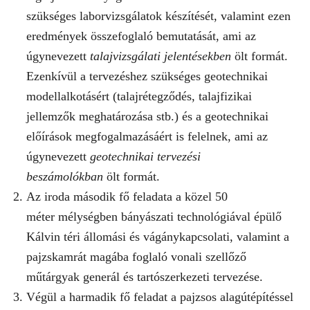
szükséges laborvizsgálatok készítését, valamint ezen
eredmények összefoglaló bemutatását, ami az
úgynevezett
talajvizsgálati jelentésekben
ölt formát.
Ezenkívül a tervezéshez szükséges geotechnikai
modellalkotásért (talajrétegződés, talajfizikai
jellemzők meghatározása stb.) és a geotechnikai
előírások megfogalmazásáért is felelnek, ami az
úgynevezett
geotechnikai tervezési
beszámolókban
ölt formát.
Az iroda második fő feladata a közel 50
méter mélységben bányászati technológiával épülő
Kálvin téri állomási és vágánykapcsolati, valamint a
pajzskamrát magába foglaló vonali szellőző
műtárgyak generál és tartószerkezeti tervezése.
Végül a harmadik fő feladat a pajzsos alagútépítéssel