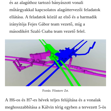
és az alagúthoz tartozó bányászott vonali
műtárgyakkal kapcsolatos alagúttervezői feladatok
ellátása. A feladatok közül az első és a harmadik
irányítója Fejes Gábor team vezető, míg a
másodikért Szaló Csaba team vezető felel.
Forrás: Főmterv Zrt.
A H6-os és H7-es hévek teljes felújítása és a vonalak
meghosszabbítása a Kálvin térig egyben a tervezett 5-ös