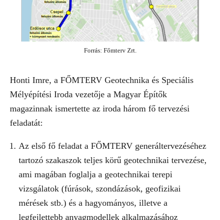
Forrás: Főmterv Zrt.
Honti Imre, a FŐMTERV Geotechnika és Speciális
Mélyépítési Iroda vezetője a Magyar Építők
magazinnak ismertette az iroda három fő tervezési
feladatát:
Az első fő feladat a FŐMTERV generáltervezéséhez
tartozó szakaszok teljes körű geotechnikai tervezése,
ami magában foglalja a geotechnikai terepi
vizsgálatok (fúrások, szondázások, geofizikai
mérések stb.) és a hagyományos, illetve a
legfejlettebb anyagmodellek alkalmazásához