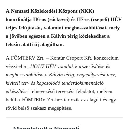
A Nemzeti Közlekedési Központ (NKK)
koordinálja H6-os (ráckevei) és H7-es (csepeli) HÉV
teljes felújítását, valamint meghosszabbítását, mely
a jövőben egészen a Kálvin térig közlekedhet a
felszín alatti új alagútban.
A FŐMTERV Zrt. – Kontúr Csoport Kft. konzorcium
végzi el a
„H6/H7 HÉV vonalak korszerűsítése és
meghosszabbítása a Kálvin térig, engedélyezési terv,
kiviteli terv és kapcsolódó tenderdokumentáció
elkészítése”
elnevezésű tervezési feladatot, melyen
belül a FŐMTERV Zrt-hez tartozik az alagúti és egy
rövid belső szakasz megépítése.