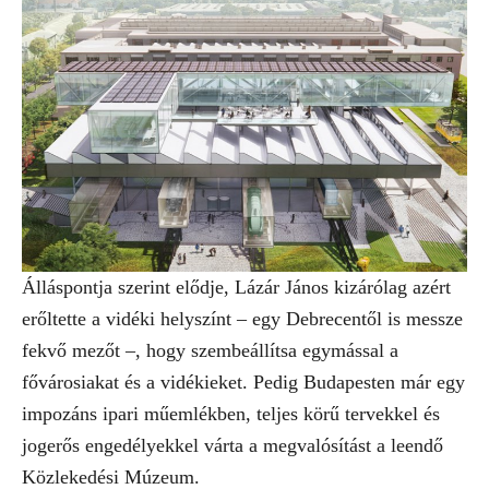
Álláspontja szerint elődje, Lázár János kizárólag azért
erőltette a vidéki helyszínt – egy Debrecentől is messze
fekvő mezőt –, hogy szembeállítsa egymással a
fővárosiakat és a vidékieket. Pedig Budapesten már egy
impozáns ipari műemlékben, teljes körű tervekkel és
jogerős engedélyekkel várta a megvalósítást a leendő
Közlekedési Múzeum.