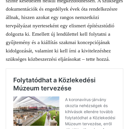
szinte késedelem nélkül megkezdődhessen. A szükséges
dokumentációk és engedélyek évek óta rendelkezésre
állnak, hiszen azokat egy rangos nemzetközi
tervpályázat nyerteseként egy elismert építészstúdió
dolgozta ki. Emellett új lendülettel kell folytatni a
gyűjtemény és a kiállítás szakmai koncepciójának
kidolgozását, valamint ki kell írni a kivitelezéshez
szükséges közbeszerzési eljárásokat – tette hozzá.