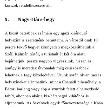
korizók rendelkezésére áll.
9. Nagy-Hárs-hegy
A kicsit bátrabbak számára egy igazi kiránduló
helyszínt is szeretnénk bemutatni. A várostól csak 10
percre fekvő hegyet könnyedén megközelíthetjük a
Széll Kálmán tértől, s turistaútját két óra alatt
bejárhatjuk, persze nagyon vigyázzunk, hiszen az
amúgy is meredek útvonalak még csúszósabbak
lehetnek a fagy közeledtével. Utunk során olyan mesés
helyszíneket érinthetünk, mint a Csanádi pihenőhely, a
Bátori barlang vagy épp a szurdok felett elhelyezkedő
fahíd, ahonnan akár a kis-hárshegyi kilátóhoz is
eljuthatunk. Az ösvények egyik főnevezetessége a Kaán