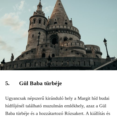
5. Gül Baba türbéje
Ugyancsak népszerű kiránduló hely a Margit híd budai
hídfőjénél található muzulmán emlékhely, azaz a Gül
Baba türbéje és a hozzátartozó Rózsakert. A kiállítás és