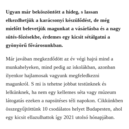
Ugyan már beköszöntött a hideg, s lassan
elkezdhetjük a karácsonyi készülődést, de még
mielőtt belevetjük magunkat a vásárlásba és a nagy
sütés-főzésekbe, érdemes egy kicsit sétálgatni a
gyönyörű fővárosunkban.
Már javában megkezdődött az év végi hajrá mind a
munkahelyeken, mind pedig az iskolákban, azonban
ilyenkor hajlamosak vagyunk megfeledkezni
magunkról. S mi is tehetne jobbat testünknek és
lelkünknek, ha nem egy kellemes séta vagy múzeum
látogatás ezeken a napsütéses téli napokon. Cikkünkben
összegyűjtöttünk 10 csodálatos helyet Budapesten, ahol
egy kicsit ellazulhattok így 2021 utolsó hónapjában.