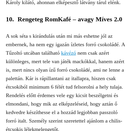
Károly kilátó, ahonnan elképesztő látvány tárul elénk.
10. Rengeteg RomKafé – avagy Míves 2.0
A sok séta s kirándulás után mi más eshetne jól az
embernek, ha nem egy igazán ízletes forró csokoládé. A
Tűzoltó utcában található
kávézó
nem csak azért
különleges, mert tele van játék mackókkal, hanem azért
is, mert nincs olyan ízű forró csokoládé, ami ne lenne a
palettán. Kár is rápillantani az itallapra, hiszen csak
étcsokiból minimum 6 félét tud felsorolni a hely tulaja.
Rendelés előtt érdemes vele egy kicsit beszélgetni és
elmondani, hogy mik az elképzeléseid, hogy aztán ő
kedvedre készíthesse el a hozzád legjobban passzoló
forró italt. Személy szerint szeretettel ajánlom a chilis-
étcsokis lélekmelengetőt.