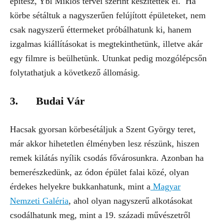
építész, Ybl Miklós tervei szerint készítettek el. Ha
körbe sétáltuk a nagyszerűen felújított épületeket, nem
csak nagyszerű éttermeket próbálhatunk ki, hanem
izgalmas kiállításokat is megtekinthetünk, illetve akár
egy filmre is beülhetünk. Utunkat pedig mozgólépcsőn
folytathatjuk a következő állomásig.
3. Budai Vár
Hacsak gyorsan körbesétáljuk a Szent György teret,
már akkor hihetetlen élményben lesz részünk, hiszen
remek kilátás nyílik csodás fővárosunkra. Azonban ha
bemerészkedünk, az ódon épület falai közé, olyan
érdekes helyekre bukkanhatunk, mint a
Magyar
Nemzeti Galéria
, ahol olyan nagyszerű alkotásokat
csodálhatunk meg, mint a 19. századi művészetről