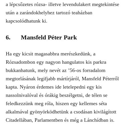
a lépcsőzetes rózsa- illetve levendulakert megtekintése
után a zarándokhelyhez tartozó teaházban
kapcsolódhatunk ki.
6. Mansfeld Péter Park
Ha egy kicsit magasabbra merészkedünk, a
Rózsadombon egy nagyon hangulatos kis parkra
bukkanhatunk, mely nevét az ’56-os forradalom
megtorlásának legifjabb mártírjáról, Mansfeld Péterről
kapta. Nyáron érdemes ide letelepedni egy kis
nassolnivalóval és órákig beszélgetni, de télen se
feledkezzünk meg róla, hiszen egy kellemes séta
alkalmával gyönyörködhetünk a csodásan kivilágított
Citadellában, Parlamentben és még a Lánchídban is.