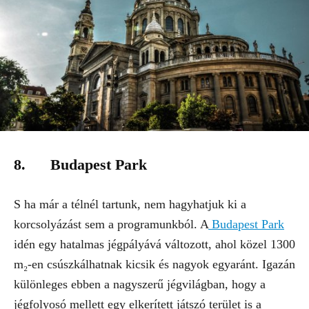
8. Budapest Park
S ha már a télnél tartunk, nem hagyhatjuk ki a
korcsolyázást sem a programunkból. A
Budapest Park
idén egy hatalmas jégpályává változott, ahol közel 1300
m₂-en csúszkálhatnak kicsik és nagyok egyaránt. Igazán
különleges ebben a nagyszerű jégvilágban, hogy a
jégfolyosó mellett egy elkerített játszó terület is a