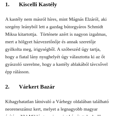
1. Kiscelli Kastély
A kastély nem másról híres, mint Mágnás Elzáról, aki
szegény leányból lett a gazdag bútorgyáros Schmidt
Miksa kitartottja. Története azért is nagyon izgalmas,
mert a hölgyet házvezetőnője és annak szeretője
gyilkolta meg, irigységből. A szóbeszéd úgy tartja,
hogy a fiatal lány nyughelyét úgy választotta ki az őt
gyászoló szerelme, hogy a kastély ablakából távcsővel
épp rálásson.
2. Várkert Bazár
Kihagyhatatlan látnivaló a Várhegy oldalában található
neoreneszánsz kert, melyet a legnagyobb magyar