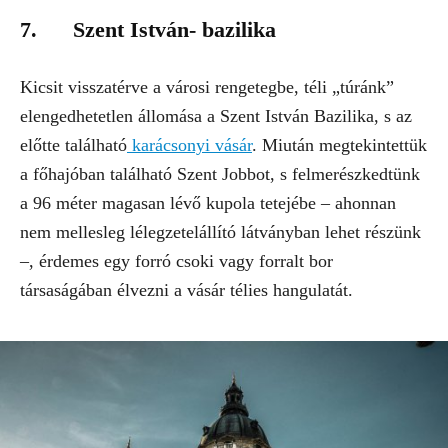
7. Szent István- bazilika
Kicsit visszatérve a városi rengetegbe, téli „túránk”
elengedhetetlen állomása a Szent István Bazilika, s az
előtte található
karácsonyi vásár
. Miután megtekintettük
a főhajóban található Szent Jobbot, s felmerészkedtünk
a 96 méter magasan lévő kupola tetejébe – ahonnan
nem mellesleg lélegzetelállító látványban lehet részünk
–, érdemes egy forró csoki vagy forralt bor
társaságában élvezni a vásár télies hangulatát.