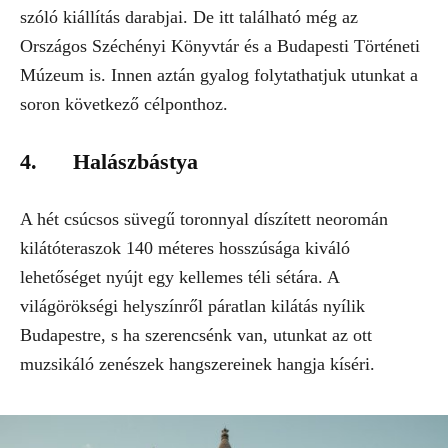
szóló kiállítás darabjai. De itt található még az
Országos Széchényi Könyvtár és a Budapesti Történeti
Múzeum is. Innen aztán gyalog folytathatjuk utunkat a
soron következő célponthoz.
4. Halászbástya
A hét csúcsos süvegű toronnyal díszített neoromán
kilátóteraszok 140 méteres hosszúsága kiváló
lehetőséget nyújt egy kellemes téli sétára. A
világörökségi helyszínről páratlan kilátás nyílik
Budapestre, s ha szerencsénk van, utunkat az ott
muzsikáló zenészek hangszereinek hangja kíséri.