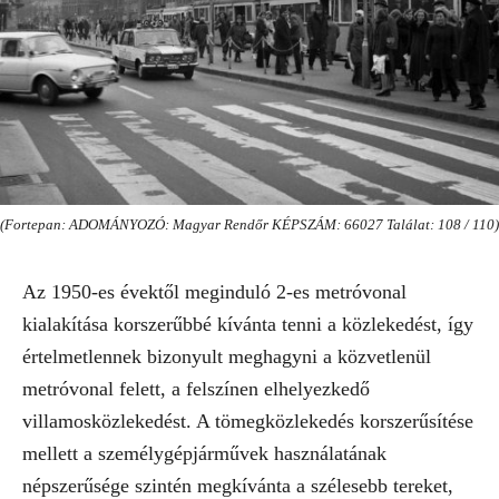
(Fortepan: ADOMÁNYOZÓ: Magyar Rendőr KÉPSZÁM: 66027 Találat: 108 / 110)
Az 1950-es évektől meginduló 2-es metróvonal
kialakítása korszerűbbé kívánta tenni a közlekedést, így
értelmetlennek bizonyult meghagyni a közvetlenül
metróvonal felett, a felszínen elhelyezkedő
villamosközlekedést. A tömegközlekedés korszerűsítése
mellett a személygépjárművek használatának
népszerűsége szintén megkívánta a szélesebb tereket,