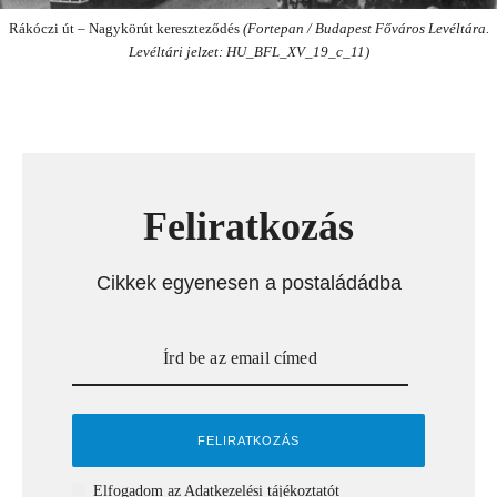
Rákóczi út – Nagykörút kereszteződés
(Fortepan / Budapest Főváros Levéltára.
Levéltári jelzet: HU_BFL_XV_19_c_11)
Feliratkozás
Cikkek egyenesen a postaládádba
Elfogadom az
Adatkezelési tájékoztatót