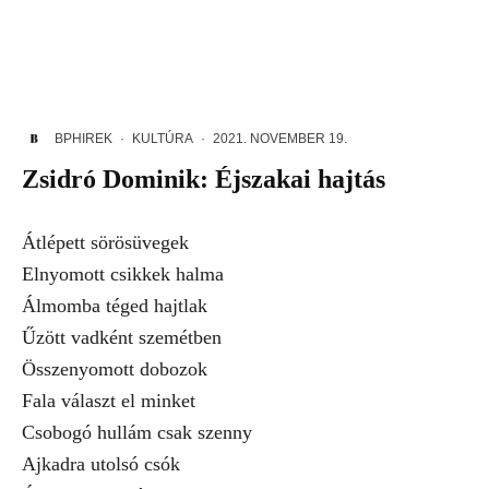
BPHIREK
·
KULTÚRA
·
2021. NOVEMBER 19.
Zsidró Dominik: Éjszakai hajtás
Átlépett sörösüvegek
Elnyomott csikkek halma
Álmomba téged hajtlak
Űzött vadként szemétben
Összenyomott dobozok
Fala választ el minket
Csobogó hullám csak szenny
Ajkadra utolsó csók