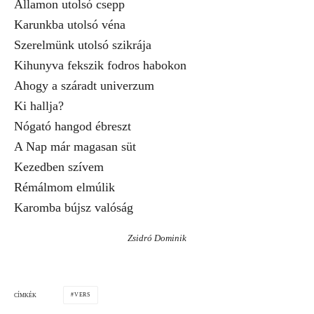
Államon utolsó csepp
Karunkba utolsó véna
Szerelmünk utolsó szikrája
Kihunyva fekszik fodros habokon
Ahogy a száradt univerzum
Ki hallja?
Nógató hangod ébreszt
A Nap már magasan süt
Kezedben szívem
Rémálmom elmúlik
Karomba bújsz valóság
Zsidró Dominik
VERS
CÍMKÉK