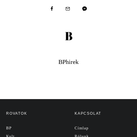
BPhirek
ROVATOK
KAPCSOLAT
BP
Címlap
Kult
Rólunk