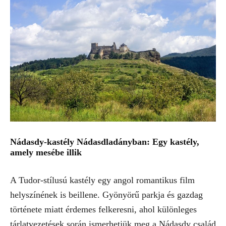
Nádasdy-kastély Nádasdladányban: Egy kastély,
amely mesébe illik
A Tudor-stílusú kastély egy angol romantikus film
helyszínének is beillene. Gyönyörű parkja és gazdag
története miatt érdemes felkeresni, ahol különleges
tárlatvezetések során ismerhetjük meg a Nádasdy család