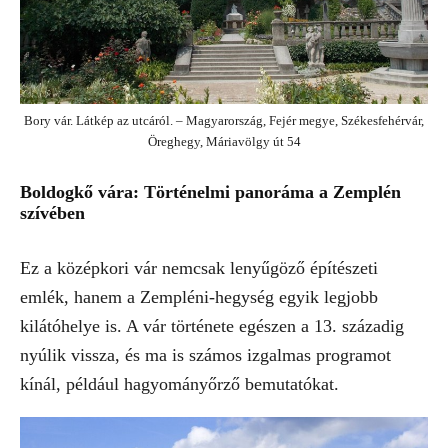
Bory vár. Látkép az utcáról. – Magyarország, Fejér megye, Székesfehérvár,
Öreghegy, Máriavölgy út 54
Boldogkő vára: Történelmi panoráma a Zemplén
szívében
Ez a középkori vár nemcsak lenyűgöző építészeti
emlék, hanem a Zempléni-hegység egyik legjobb
kilátóhelye is. A vár története egészen a 13. századig
nyúlik vissza, és ma is számos izgalmas programot
kínál, például hagyományőrző bemutatókat.