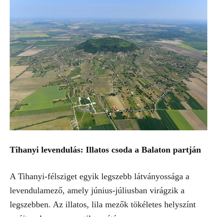
Tihanyi levendulás: Illatos csoda a Balaton partján
A Tihanyi-félsziget egyik legszebb látványossága a
levendulamező, amely június-júliusban virágzik a
legszebben. Az illatos, lila mezők tökéletes helyszínt