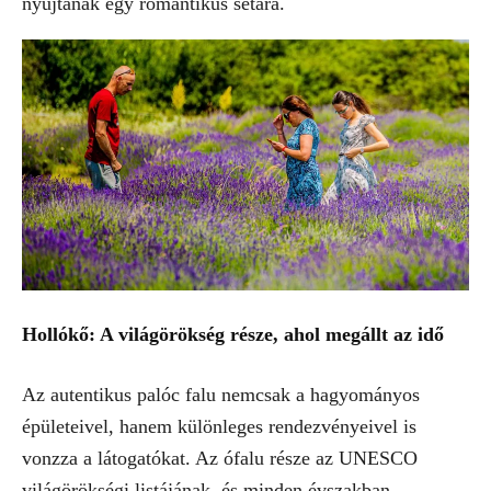
nyújtanak egy romantikus sétára.
Hollókő: A világörökség része, ahol megállt az idő
Az autentikus palóc falu nemcsak a hagyományos
épületeivel, hanem különleges rendezvényeivel is
vonzza a látogatókat. Az ófalu része az UNESCO
világörökségi listájának, és minden évszakban