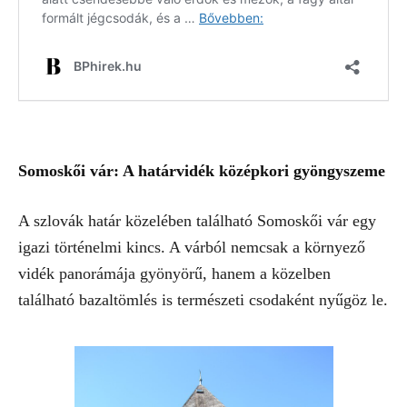
Somoskői vár: A határvidék középkori gyöngyszeme
A szlovák határ közelében található Somoskői vár egy
igazi történelmi kincs. A várból nemcsak a környező
vidék panorámája gyönyörű, hanem a közelben
található bazaltömlés is természeti csodaként nyűgöz le.