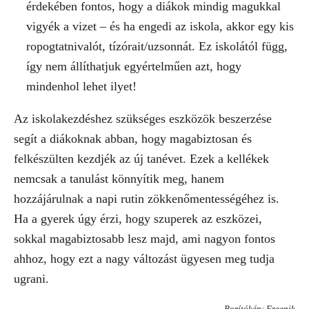
érdekében fontos, hogy a diákok mindig magukkal
vigyék a vizet – és ha engedi az iskola, akkor egy kis
ropogtatnivalót, tízórait/uzsonnát. Ez iskolától függ,
így nem állíthatjuk egyértelműen azt, hogy
mindenhol lehet ilyet!
Az iskolakezdéshez szükséges eszközök beszerzése
segít a diákoknak abban, hogy magabiztosan és
felkészülten kezdjék az új tanévet. Ezek a kellékek
nemcsak a tanulást könnyítik meg, hanem
hozzájárulnak a napi rutin zökkenőmentességéhez is.
Ha a gyerek úgy érzi, hogy szuperek az eszközei,
sokkal magabiztosabb lesz majd, ami nagyon fontos
ahhoz, hogy ezt a nagy változást ügyesen meg tudja
ugrani.
Borítókép: Freepik