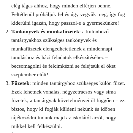
elég tágas ahhoz, hogy minden elférjen benne.
Feltétlenül próbáljuk fel és úgy vegyük meg, így fog
kiderülni igazán, hogy passzol-e a gyermekünkre!
Tankönyvek és munkafüzetek
: a különböző
tantárgyakhoz szükséges tankönyvek és
munkafüzetek elengedhetetlenek a mindennapi
tanuláshoz és házi feladatok elkészítéséhez –
becsomagolni és felcímkézni se felejtsük el őket
szeptember előtt!
Füzetek
: minden tantárgyhoz szükséges külön füzet.
Ezek lehetnek vonalas, négyzetrácsos vagy sima
füzetek, a tantárgyak követelményeitől függően – ezt
biztos, hogy ki fogják küldeni nekünk és időben
tájékozódni tudunk majd az iskolától arról, hogy
mikkel kell felkészülni.