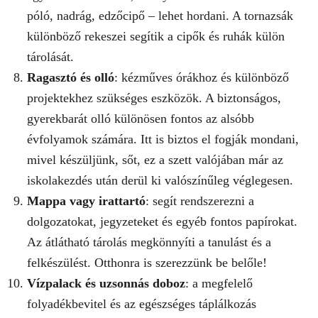
póló, nadrág, edzőcipő – lehet hordani. A tornazsák
különböző rekeszei segítik a cipők és ruhák külön
tárolását.
Ragasztó és olló
: kézműves órákhoz és különböző
projektekhez szükséges eszközök. A biztonságos,
gyerekbarát olló különösen fontos az alsóbb
évfolyamok számára. Itt is biztos el fogják mondani,
mivel készüljünk, sőt, ez a szett valójában már az
iskolakezdés után derül ki valószínűleg véglegesen.
Mappa vagy irattartó
: segít rendszerezni a
dolgozatokat, jegyzeteket és egyéb fontos papírokat.
Az átlátható tárolás megkönnyíti a tanulást és a
felkészülést. Otthonra is szerezzünk be belőle!
Vízpalack és uzsonnás doboz
: a megfelelő
folyadékbevitel és az egészséges táplálkozás