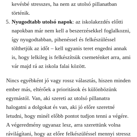
kevésbé stresszes, ha nem az utolsó pillanatban
történik.
Nyugodtabb utolsó napok
: az iskolakezdés előtti
napokban már nem kell a beszerzésekkel foglalkozni,
így nyugodtabban, pihenéssel és felkészüléssel
tölthetjük az időt – kell ugyanis teret engedni annak
is, hogy lelkileg is felkészítsük csemeténket arra, ami
vár majd rá az iskola falai között.
Nincs egyébként jó vagy rossz választás, hiszen minden
ember más, eltérőek a prioritások és különbözünk
egymástól. Van, aki szereti az utolsó pillanatra
halogatni a dolgokat és van, aki jó előre szeretné
letudni, hogy minél előbb pontot tudjon tenni a végére.
A végeredmény ugyanaz lesz, arra szerettünk volna
rávilágítani, hogy az előre felkészüléssel mennyi stressz