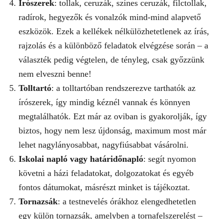
Írószerek
: tollak, ceruzák, színes ceruzák, filctollak,
radírok, hegyezők és vonalzók mind-mind alapvető
eszközök. Ezek a kellékek nélkülözhetetlenek az írás,
rajzolás és a különböző feladatok elvégzése során – a
választék pedig végtelen, de tényleg, csak győzzünk
nem elveszni benne!
Tolltartó
: a tolltartóban rendszerezve tarthatók az
írószerek, így mindig kéznél vannak és könnyen
megtalálhatók. Ezt már az oviban is gyakorolják, így
biztos, hogy nem lesz újdonság, maximum most már
lehet nagylányosabbat, nagyfiúsabbat vásárolni.
Iskolai napló vagy határidőnapló
: segít nyomon
követni a házi feladatokat, dolgozatokat és egyéb
fontos dátumokat, másrészt minket is tájékoztat.
Tornazsák
: a testnevelés órákhoz elengedhetetlen
egy külön tornazsák, amelyben a tornafelszerelést –