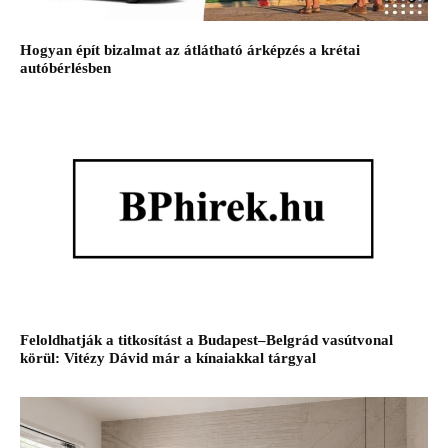
Hogyan épít bizalmat az átlátható árképzés a krétai
autóbérlésben
Feloldhatják a titkosítást a Budapest–Belgrád vasútvonal
körül: Vitézy Dávid már a kínaiakkal tárgyal