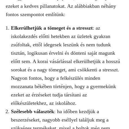
ezeket a kedves pillanatokat. Az alábbiakban néhány
fontos szempontot említünk:
Elkerülhetjük a tömeget és a stresszt
: az
iskolakezdés előtti hetekben az üzletek gyakran
zsúfoltak, ettől idegesek leszünk és nem tudunk
tisztán, logikusan érvelni és dönteni saját magunk
előtt sem. A korai vásárlással elkerülhetjük a hosszú
sorokat és a nagy tömeget, ami csökkenti a stresszt.
Nagyon fontos, hogy a felkészülés minden
mozzanata békében történjen, hogy a gyermekünk
ezeket az érzéseket tudja társítani az
előkészületekhez, az iskolához.
Szélesebb választék
: ha időben kezdjük a
beszerzéseket, nagyobb eséllyel találjuk meg a
szükséges termékeket, mivel a boltok még nem