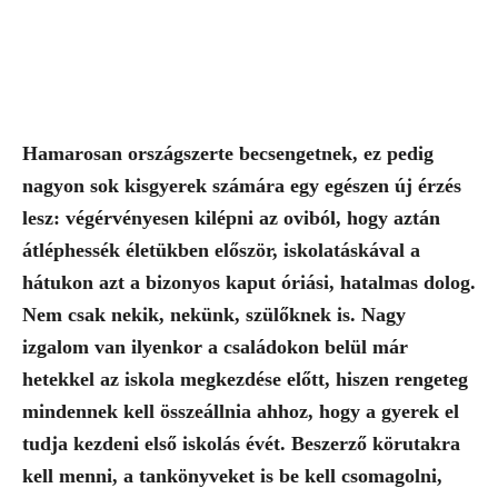
Hamarosan országszerte becsengetnek, ez pedig
nagyon sok kisgyerek számára egy egészen új érzés
lesz: végérvényesen kilépni az oviból, hogy aztán
átléphessék életükben először, iskolatáskával a
hátukon azt a bizonyos kaput óriási, hatalmas dolog.
Nem csak nekik, nekünk, szülőknek is. Nagy
izgalom van ilyenkor a családokon belül már
hetekkel az iskola megkezdése előtt, hiszen rengeteg
mindennek kell összeállnia ahhoz, hogy a gyerek el
tudja kezdeni első iskolás évét. Beszerző körutakra
kell menni, a tankönyveket is be kell csomagolni,