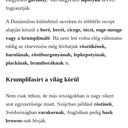
fogyasztják.
A Dunántúlon különböző neveken és többféle recept
alapján készül a
beré, berét, cicege, tócsi, enge-menge
vagy a krumplimálé
. Ha nem lett volna elég változatos
eddig az elnevezése még hívhatjuk
rösztikének,
harulának, röstiburgonyának, lepkepotyinak,
plackinak, bramboráknak
is.
Krumplifasírt a világ körül
Nem csak itthon, de más országokban is nagy sikert
arat egyszerűsége miatt. Svájcban például
röstinek
,
Svédországban
rarakornak
, Angliában pedig
hash
browns
-nak hívják.