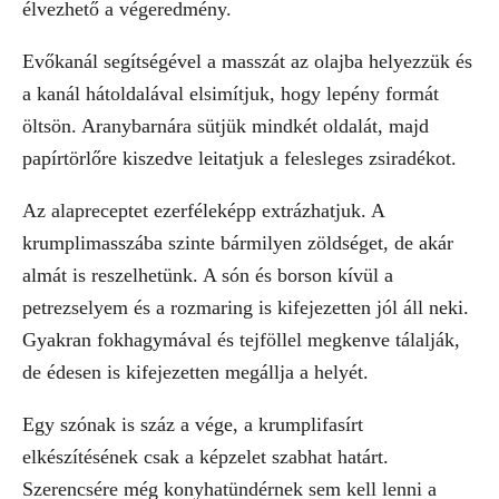
élvezhető a végeredmény.
Evőkanál segítségével a masszát az olajba helyezzük és
a kanál hátoldalával elsimítjuk, hogy lepény formát
öltsön. Aranybarnára sütjük mindkét oldalát, majd
papírtörlőre kiszedve leitatjuk a felesleges zsiradékot.
Az alapreceptet ezerféleképp extrázhatjuk. A
krumplimasszába szinte bármilyen zöldséget, de akár
almát is reszelhetünk. A són és borson kívül a
petrezselyem és a rozmaring is kifejezetten jól áll neki.
Gyakran fokhagymával és tejföllel megkenve tálalják,
de édesen is kifejezetten megállja a helyét.
Egy szónak is száz a vége, a krumplifasírt
elkészítésének csak a képzelet szabhat határt.
Szerencsére még konyhatündérnek sem kell lenni a