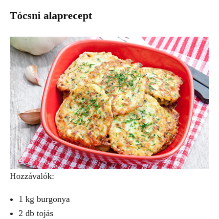
Tócsni alaprecept
Hozzávalók:
1 kg burgonya
2 db tojás