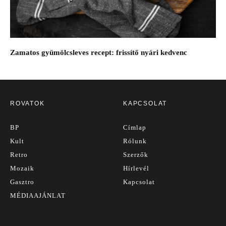
Zamatos gyümölcsleves recept: frissítő nyári kedvenc
ROVATOK
KAPCSOLAT
BP
Címlap
Kult
Rólunk
Retro
Szerzők
Mozaik
Hírlevél
Gasztro
Kapcsolat
MÉDIAAJÁNLAT