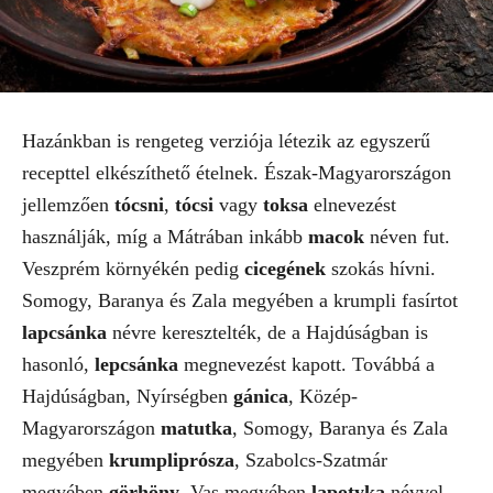
Hazánkban is rengeteg verziója létezik az egyszerű
recepttel elkészíthető ételnek. Észak-Magyarországon
jellemzően
tócsni
,
tócsi
vagy
toksa
elnevezést
használják, míg a Mátrában inkább
macok
néven fut.
Veszprém környékén pedig
cicegének
szokás hívni.
Somogy, Baranya és Zala megyében a krumpli fasírtot
lapcsánka
névre keresztelték, de a Hajdúságban is
hasonló,
lepcsánka
megnevezést kapott. Továbbá a
Hajdúságban, Nyírségben
gánica
, Közép-
Magyarországon
matutka
, Somogy, Baranya és Zala
megyében
krumpliprósza
, Szabolcs-Szatmár
megyében
görhöny
, Vas megyében
lapotyka
névvel