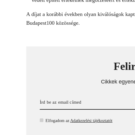
védett épített értékeinek megőrzéséért és értékt
A díjat a korábbi években olyan kiválóságok ka
Budapest100 közössége.
Feli
Cikkek egyen
Elfogadom az
Adatkezelési tájékoztatót