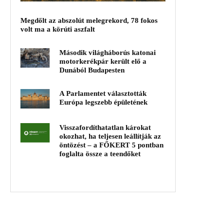
Megdőlt az abszolút melegrekord, 78 fokos
volt ma a körúti aszfalt
Második világháborús katonai
motorkerékpár került elő a
Dunából Budapesten
A Parlamentet választották
Európa legszebb épületének
Visszafordíthatatlan károkat
okozhat, ha teljesen leállítják az
öntözést – a FŐKERT 5 pontban
foglalta össze a teendőket