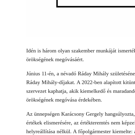
Idén is három olyan szakember munkáját ismerték 
örökségének megóvásáért.
Június 11-én, a névadó Ráday Mihály születéséne
Ráday Mihály-díjakat. A 2022-ben alapított kitün
szervezet kaphatja, akik kiemelkedő és maradand
örökségének megóvása érdekében.
Az ünnepségen Karácsony Gergely hangsúlyozta, h
értékek elismerésére, az értékteremtés nem képz
helyreállítása nélkül. A főpolgármester kiemelte: