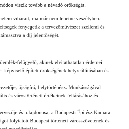
módon viszik tovább a névadó örökségét.
ténelem viharait, ma már nem lehetne veszélyben.
eltségek fenyegetik a tervezőművészet szellemi és
átámasztva a díj jelentőségét.
műemlék-felügyelő, akinek elvitathatatlan érdemei
 képviselő épített örökségének helyreállításában és
vezetője, újságíró, helytörténész. Munkásságával
lis és várostörténeti értékeinek feltárásához és
ervezője és tulajdonosa, a Budapesti Építész Kamara
ot folytatott Budapest történeti városszövetének és