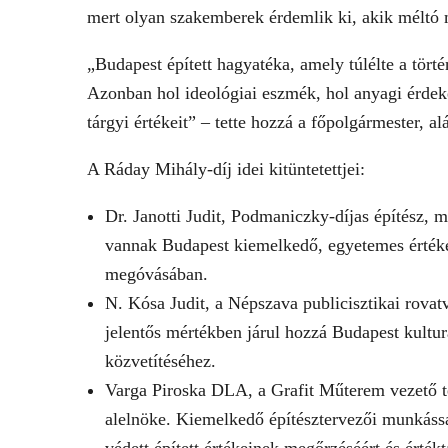
mert olyan szakemberek érdemlik ki, akik méltó 
„Budapest épített hagyatéka, amely túlélte a tör
Azonban hol ideológiai eszmék, hol anyagi érdek
tárgyi értékeit” – tette hozzá a főpolgármester, al
A Ráday Mihály-díj idei kitüntetettjei:
Dr. Janotti Judit, Podmaniczky-díjas építész, 
vannak Budapest kiemelkedő, egyetemes értéket
megóvásában.
N. Kósa Judit, a Népszava publicisztikai rovat
jelentős mértékben járul hozzá Budapest kulturá
közvetítéséhez.
Varga Piroska DLA, a Grafit Műterem vezető t
alelnöke. Kiemelkedő építésztervezői munkásság