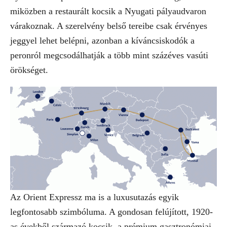
miközben a restaurált kocsik a Nyugati pályaudvaron
várakoznak. A szerelvény belső tereibe csak érvényes
jeggyel lehet belépni, azonban a kíváncsiskodók a
peronról megcsodálhatják a több mint százéves vasúti
örökséget.
Az Orient Expressz ma is a luxusutazás egyik
legfontosabb szimbóluma. A gondosan felújított, 1920-
as évekből származó kocsik, a prémium gasztronómiai