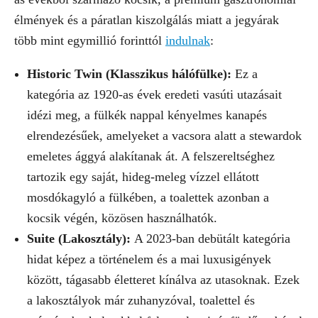
élmények és a páratlan kiszolgálás miatt a jegyárak
több mint egymillió forinttól
indulnak
:
Historic Twin (Klasszikus hálófülke):
Ez a
kategória az 1920-as évek eredeti vasúti utazásait
idézi meg, a fülkék nappal kényelmes kanapés
elrendezésűek, amelyeket a vacsora alatt a stewardok
emeletes ággyá alakítanak át. A felszereltséghez
tartozik egy saját, hideg-meleg vízzel ellátott
mosdókagyló a fülkében, a toalettek azonban a
kocsik végén, közösen használhatók.
Suite (Lakosztály):
A 2023-ban debütált kategória
hidat képez a történelem és a mai luxusigények
között, tágasabb életteret kínálva az utasoknak. Ezek
a lakosztályok már zuhanyzóval, toalettel és