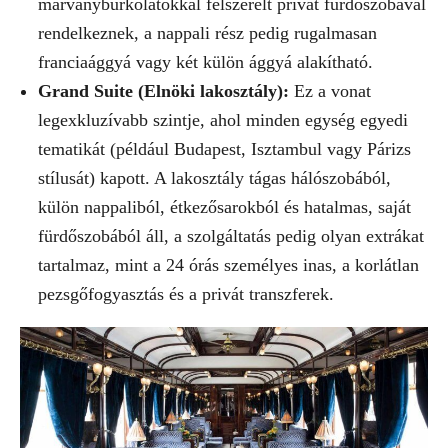
márványburkolatokkal felszerelt privát fürdőszobával
rendelkeznek, a nappali rész pedig rugalmasan
franciaággyá vagy két külön ággyá alakítható.
Grand Suite (Elnöki lakosztály):
Ez a vonat
legexkluzívabb szintje, ahol minden egység egyedi
tematikát (például Budapest, Isztambul vagy Párizs
stílusát) kapott. A lakosztály tágas hálószobából,
külön nappaliból, étkezősarokból és hatalmas, saját
fürdőszobából áll, a szolgáltatás pedig olyan extrákat
tartalmaz, mint a 24 órás személyes inas, a korlátlan
pezsgőfogyasztás és a privát transzferek.