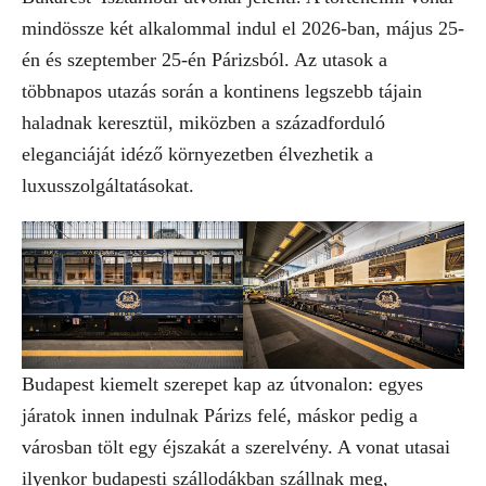
mindössze két alkalommal indul el 2026-ban, május 25-
én és szeptember 25-én Párizsból. Az utasok a
többnapos utazás során a kontinens legszebb tájain
haladnak keresztül, miközben a századforduló
eleganciáját idéző környezetben élvezhetik a
luxusszolgáltatásokat.
Budapest kiemelt szerepet kap az útvonalon: egyes
járatok innen indulnak Párizs felé, máskor pedig a
városban tölt egy éjszakát a szerelvény. A vonat utasai
ilyenkor budapesti szállodákban szállnak meg,