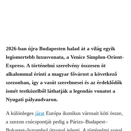
2026-ban újra Budapesten halad át a világ egyik
legismertebb luxusvonata, a Venice Simplon-Orient-
Express. A történelmi szerelvény összesen öt
alkalommal érinti a magyar fővárost a következő
szezonban, így a vasút szerelmesei és az érdeklődők
ismét testközelből láthatják a legendás vonatot a
Nyugati pályaudvaron.
A különleges
járat
Európa ikonikus városait köti össze,
a szezon csúcspontját pedig a Párizs–Budapest–
Bukarest–Isztambul útvonal jelenti. A történelmi vonal