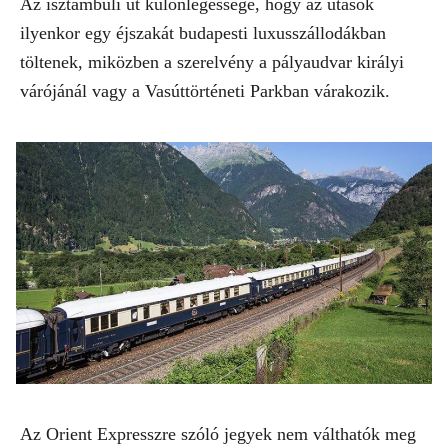
Az isztambuli út különlegessége, hogy az utasok
ilyenkor egy éjszakát budapesti luxusszállodákban
töltenek, miközben a szerelvény a pályaudvar királyi
várójánál vagy a Vasúttörténeti Parkban várakozik.
Az Orient Expresszre szóló jegyek nem válthatók meg