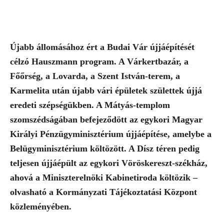
Újabb állomásához ért a Budai Vár újjáépítését
célzó Hauszmann program. A Várkertbazár, a
Főőrség, a Lovarda, a Szent István-terem, a
Karmelita után újabb vári épületek születtek újjá
eredeti szépségükben. A Mátyás-templom
szomszédságában befejeződött az egykori Magyar
Királyi Pénzügyminisztérium újjáépítése, amelybe a
Belügyminisztérium költözött. A Dísz téren pedig
teljesen újjáépült az egykori Vöröskereszt-székház,
ahová a Miniszterelnöki Kabinetiroda költözik –
olvasható a Kormányzati Tájékoztatási Központ
közleményében.