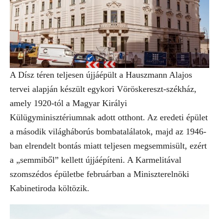
A Dísz téren teljesen újjáépült a Hauszmann Alajos
tervei alapján készült egykori Vöröskereszt-székház,
amely 1920-tól a Magyar Királyi
Külügyminisztériumnak adott otthont. Az eredeti épület
a második világháborús bombatalálatok, majd az 1946-
ban elrendelt bontás miatt teljesen megsemmisült, ezért
a „semmiből” kellett újjáépíteni. A Karmelitával
szomszédos épületbe februárban a Miniszterelnöki
Kabinetiroda költözik.