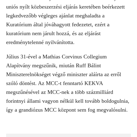
uniós nyílt közbeszerzési eljárás keretében beérkezett
legkedvezőbb végleges ajánlat meghaladta a
Kuratórium által jóváhagyott fedezetet, ezért a
kuratórium nem járult hozzá, és az eljárást
eredménytelenné nyilvánította.
Július 31-ével a Mathias Corvinus Collegium
Alapítvány megszűnik, miután Ruff Bálint
Miniszterelnökséget végző miniszter aláírta az erről
szóló döntést. Az MCC-t fenntartó KEKVA
megszűnésével az MCC-nek a több százmilliárd
forintnyi állami vagyon nélkül kell tovább boldogulnia,
így a grandiózus MCC központ sem fog megvalósulni.