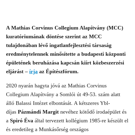
A Mathias Corvinus Collegium Alapítvány (MCC)
kuratóriumának döntése szerint az MCC
tulajdonában lévő ingatlanfejlesztési társaság
eredménytelennek minősítette a budapesti központi
épületének beruházása kapcsán kiírt közbeszerzési
eljárást –
írja
az Építészfórum.
2020 nyarán hagyta jóvá az Mathias Corvinus
Collegium Alapítvány a Somlói út 49-53. szám alatt
álló Balassi Intézet elbontását. A kétszeres Ybl-
díjas
Pázmándi Margit
nevéhez kötődő irodaépület és
a
Spiró Éva
által tervezett kollégium 1985-re készült el
és eredetileg a Munkásőrség országos