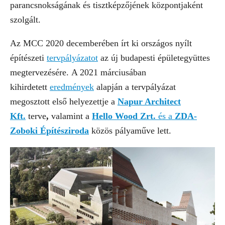
parancsnokságának és tisztképzőjének központjaként
szolgált.
Az MCC 2020 decemberében írt ki országos nyílt
építészeti
tervpályázatot
az új budapesti épületegyüttes
megtervezésére. A 2021 márciusában
kihirdetett
eredmények
alapján a tervpályázat
megosztott első helyezettje a
Napur Architect
Kft.
terve
,
valamint a
Hello Wood Zrt.
és a
ZDA-
Zoboki Építésziroda
közös pályaműve lett.