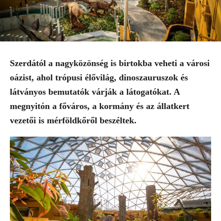
Szerdától a nagyközönség is birtokba veheti a városi
oázist, ahol trópusi élővilág, dinoszauruszok és
látványos bemutatók várják a látogatókat. A
megnyitón a főváros, a kormány és az állatkert
vezetői is mérföldkőről beszéltek.