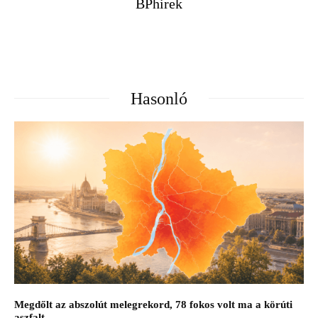
BPhirek
Hasonló
Megdőlt az abszolút melegrekord, 78 fokos volt ma a körúti
aszfalt