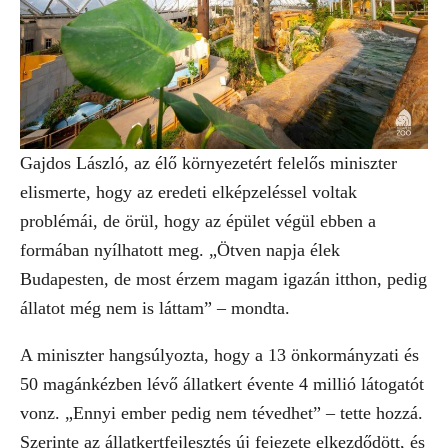
Gajdos László, az élő környezetért felelős miniszter
elismerte, hogy az eredeti elképzeléssel voltak
problémái, de örül, hogy az épület végül ebben a
formában nyílhatott meg. „Ötven napja élek
Budapesten, de most érzem magam igazán itthon, pedig
állatot még nem is láttam” – mondta.
A miniszter hangsúlyozta, hogy a 13 önkormányzati és
50 magánkézben lévő állatkert évente 4 millió látogatót
vonz. „Ennyi ember pedig nem tévedhet” – tette hozzá.
Szerinte az állatkertfejlesztés új fejezete elkezdődött, és