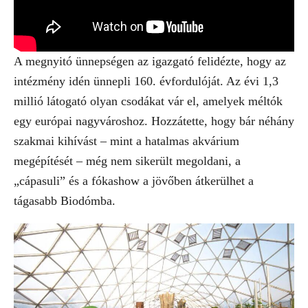
A megnyitó ünnepségen az igazgató felidézte, hogy az
intézmény idén ünnepli 160. évfordulóját. Az évi 1,3
millió látogató olyan csodákat vár el, amelyek méltók
egy európai nagyvároshoz. Hozzátette, hogy bár néhány
szakmai kihívást – mint a hatalmas akvárium
megépítését – még nem sikerült megoldani, a
„cápasuli” és a fókashow a jövőben átkerülhet a
tágasabb Biodómba.