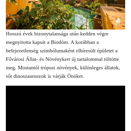
Hosszú évek bizonytalansága után kedden végre
megnyitotta kapuit a Biodóm. A korábban a
befejezetlenség szimbólumaként elhíresült épületet a
Fővárosi Állat- és Növénykert új tartalommal töltötte
meg. Mostantól trópusi növények, különleges állatok,
sőt dinoszauruszok is várják Önöket.