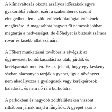
A klímaváltozás okozta aszályos időszakok egyre
gyakoribbá válnak, ezért a szakemberek szerint
elengedhetetlen a zöldterületek ökológiai értékének
megőrzése. A magasabbra hagyott fű nemcsak jobban
megtartja a nedvességet, de élőhelyet is biztosít számos
rovar és kisebb állat számára.
A Főkert munkatársai továbbra is elvégzik az
úgynevezett kontúrkaszálást az utak, járdák és
kerékpárutak mentén. Ez azt jelenti, hogy egy keskeny
sávban alacsonyan tartják a gyepet, így a növényzet
nem akadályozza a gyalogosok vagy kerékpárosok
haladását, és nem nő rá a burkolatra.
A parkokban és nagyobb zöldfelületeken viszont
ritkábban járnak majd a fűnyírók. A gyepet akár 5