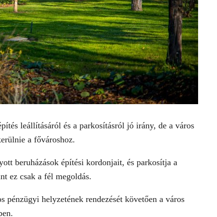
tés leállításáról és a parkosításról jó irány, de a város
kerülnie a fővároshoz.
ott beruházások építési kordonjait, és parkosítja a
nt ez csak a fél megoldás.
os pénzügyi helyzetének rendezését követően a város
ben.