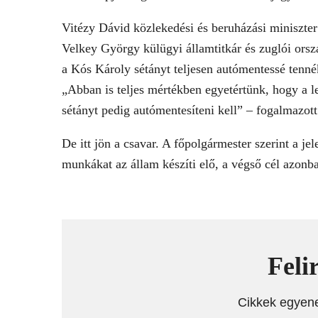
Vitézy Dávid közlekedési és beruházási miniszter 
Velkey György külügyi államtitkár és zuglói orszá
a Kós Károly sétányt teljesen autómentessé tenné
„Abban is teljes mértékben egyetértünk, hogy a le
sétányt pedig autómentesíteni kell” – fogalmazot
De itt jön a csavar. A főpolgármester szerint a je
munkákat az állam készíti elő, a végső cél azonba
Feli
Cikkek egyen