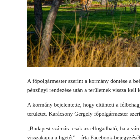
A főpolgármester szerint a kormány döntése a beépí
pénzügyi rendezése után a területnek vissza kell 
A kormány bejelentette, hogy eltünteti a félbehagy
területet. Karácsony Gergely főpolgármester szeri
„Budapest számára csak az elfogadható, ha a vár
visszakapja a ligetét” – írta Facebook-bejegyzésé