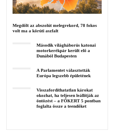
Megdőlt az abszolút melegrekord, 78 fokos
volt ma a körúti aszfalt
Második világháborús katonai
motorkerékpár került elő a
Dunából Budapesten
A Parlamentet választották
Európa legszebb épületének
Visszafordíthatatlan károkat
okozhat, ha teljesen leállítják az
öntözést – a FŐKERT 5 pontban
foglalta össze a teendőket