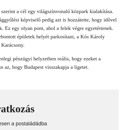
szerint a cél egy világszínvonalú közpark kialakítása.
ggyűlési képviselő pedig azt is hozzátette, hogy idővel
k. Ez egy olyan pont, ahol a felek végre egyetértenek.
bontott épületek helyét parkosítani, a Kós Károly
t Karácsony.
lenlegi pénzügyi helyzetben reális, hogy ezeket a
n az, hogy Budapest visszakapja a ligetet.
ratkozás
esen a postaládádba