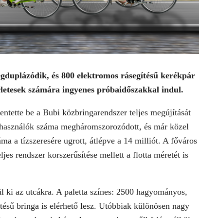
duplázódik, és 800 elektromos rásegítésű kerékpár
bérletesek számára ingyenes próbaidőszakkal indul.
ntette be a Bubi közbringarendszer teljes megújítását
elhasználók száma megháromszorozódott, és már közel
ma a tízszeresére ugrott, átlépve a 14 milliót. A főváros
ljes rendszer korszerűsítése mellett a flotta méretét is
l ki az utcákra. A paletta színes: 2500 hagyományos,
ésű bringa is elérhető lesz. Utóbbiak különösen nagy