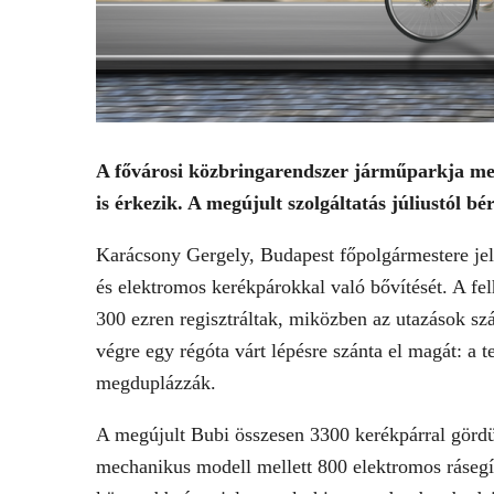
A fővárosi közbringarendszer járműparkja meg
is érkezik. A megújult szolgáltatás júliustól 
Karácsony Gergely, Budapest főpolgármestere jele
és elektromos kerékpárokkal való bővítését. A f
300 ezren regisztráltak, miközben az utazások szá
végre egy régóta várt lépésre szánta el magát: a te
megduplázzák.
A megújult Bubi összesen 3300 kerékpárral gördü
mechanikus modell mellett 800 elektromos rásegít