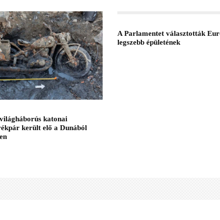
A Parlamentet választották Eu
legszebb épületének
világháborús katonai
ékpár került elő a Dunából
en