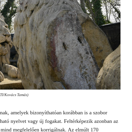
TI/Kovács Tamás)
olnak, amelyek bizonyíthatóan korábban is a szobor
tható nyelvet vagy új fogakat. Feltérképezik azonban az
t mind megfelelően korrigálnak. Az elmúlt 170