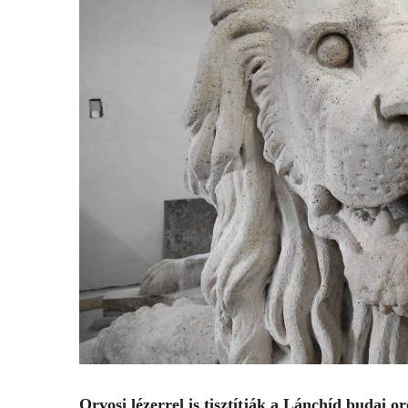
Orvosi lézerrel is tisztítják a Lánchíd budai o