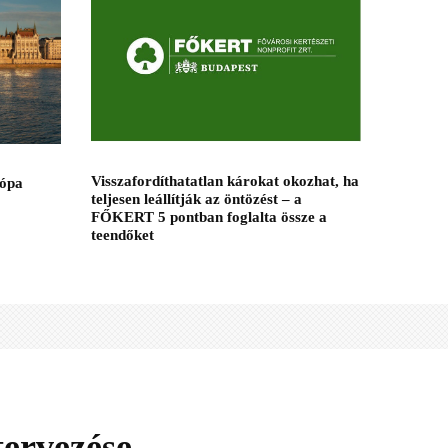
Visszafordíthatatlan károkat okozhat, ha
rópa
teljesen leállítják az öntözést – a
FŐKERT 5 pontban foglalta össze a
teendőket
ervezése