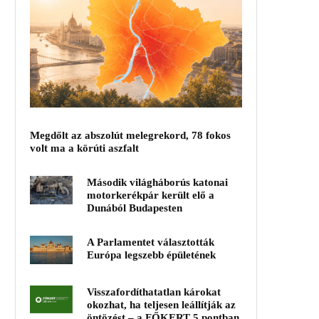
Megdőlt az abszolút melegrekord, 78 fokos
volt ma a körúti aszfalt
Második világháborús katonai
motorkerékpár került elő a
Dunából Budapesten
A Parlamentet választották
Európa legszebb épületének
Visszafordíthatatlan károkat
okozhat, ha teljesen leállítják az
öntözést – a FŐKERT 5 pontban