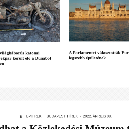
A Parlamentet választották Eu
világháborús katonai
legszebb épületének
ékpár került elő a Dunából
en
BPHIREK
·
BUDAPESTI HÍREK
·
2022. ÁPRILIS 08.
ódhat a Közlekedési Múzeum t