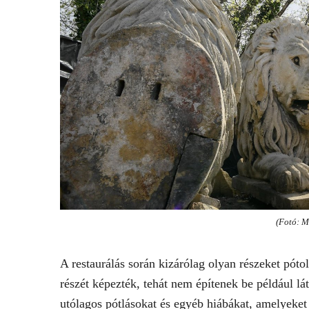
(Fotó: M
A restaurálás során kizárólag olyan részeket pót
részét képezték, tehát nem építenek be például lá
utólagos pótlásokat és egyéb hiábákat, amelyeke