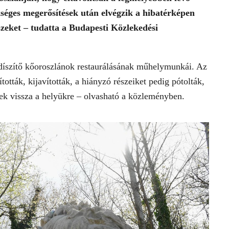
séges megerősítések után elvégzik a hibatérképen
észeket – tudatta a Budapesti Közlekedési
díszítő kőoroszlánok restaurálásának műhelymunkái. Az
ották, kijavították, a hiányzó részeiket pedig pótolták,
nek vissza a helyükre – olvasható a közleményben.