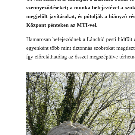
szennyeződéseket; a munka befejeztével a szük
megjelölt javításokat, és pótolják a hiányzó r
Központ pénteken az MTI-vel.
Hamarosan befejeződnek a Lánchíd pesti hídfőit 
egyenként több mint tíztonnás szobrokat megtisztít
így előreláthatólag az ősszel megszépülve térhet