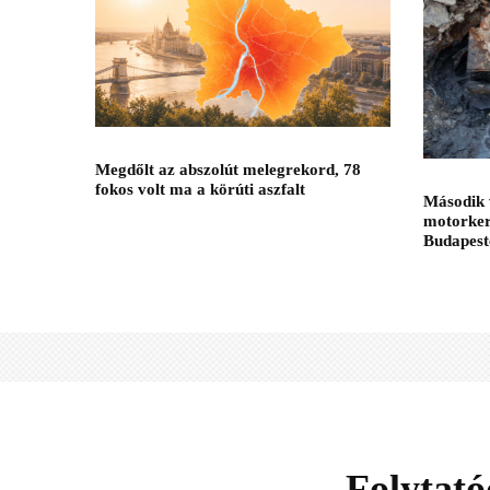
Megdőlt az abszolút melegrekord, 78
fokos volt ma a körúti aszfalt
Második 
motorker
Budapest
Folytat