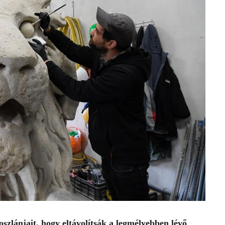
roszlánjait, hogy eltávolítsák a legmélyebben lévő