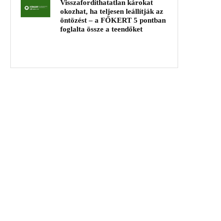
Visszafordíthatatlan károkat
okozhat, ha teljesen leállítják az
öntözést – a FŐKERT 5 pontban
foglalta össze a teendőket