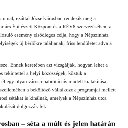
alommal, ezúttal Józsefvárosban rendezik meg a
rtárs Építészeti Központ és a RÉV8 szervezésében, a
ósuló esemény elsődleges célja, hogy a Népszínház
yiségek új bérlőkre találjanak, friss lendületet adva a
sze. Ennek keretében azt vizsgálják, hogyan lehet a
 tekintettel a helyi közösségek, köztük a
él egy olyan városrehabilitációs modell kialakítása,
szellemében a beköltöző vállalkozók programjai mellett
árosi sétákat is kínálnak, amelyek a Népszínház utca
akulását dolgozzák fel.
osban – séta a múlt és jelen határán