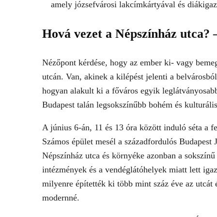
amely józsefvárosi lakcímkártyával és diákiga
Hová vezet a Népszínház utca?
Nézőpont kérdése, hogy az ember ki- vagy bemegy
utcán. Van, akinek a kilépést jelenti a belvárosb
hogyan alakult ki a főváros egyik leglátványosab
Budapest talán legsokszínűbb bohém és kulturáli
A június 6-án, 11 és 13 óra között induló séta a fe
Számos épület mesél a századfordulós Budapest J
Népszínház utca és környéke azonban a sokszínű é
intézmények és a vendéglátóhelyek miatt lett igaz
milyenre építették ki több mint száz éve az utcát é
modernné.