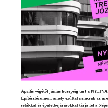
Április végétől június közepéig tart a NYITVA!
Építészfórumon, amely ezúttal nemcsak az üres
sétákkal és épületbejárásokkal tárja fel a Néps