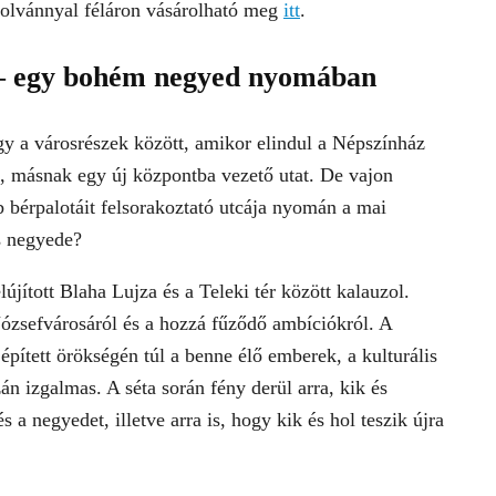
zolvánnyal féláron vásárolható meg
itt
.
 – egy bohém negyed nyomában
 a városrészek között, amikor elindul a Népszínház
ól, másnak egy új központba vezető utat. De vajon
b bérpalotáit felsorakoztató utcája nyomán a mai
s negyede?
lújított Blaha Lujza és a Teleki tér között kalauzol.
ózsefvárosáról és a hozzá fűződő ambíciókról. A
pített örökségén túl a benne élő emberek, a kulturális
án izgalmas. A séta során fény derül arra, kik és
s a negyedet, illetve arra is, hogy kik és hol teszik újra