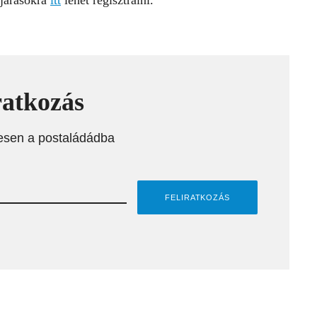
ejárásokra
itt
lehet regisztrálni.
ratkozás
esen a postaládádba