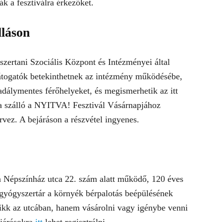
ák a fesztiválra érkezőket.
lláson
szertani Szociális Központ és Intézményei által
látogatók betekinthetnek az intézmény működésébe,
dálymentes férőhelyeket, és megismerhetik az itt
a szálló a NYITVA! Fesztivál Vásárnapjához
vez. A bejáráson a részvétel ingyenes.
 a Népszínház utca 22. szám alatt működő, 120 éves
 gyógyszertár a környék bérpalotás beépülésének
sikk az utcában, hanem vásárolni vagy igénybe venni