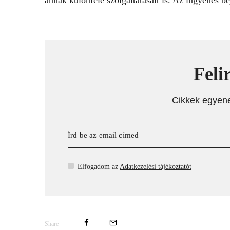
annak különféle szolgáltatásait is. Az ingyenes b
Feli
Cikkek egyen
Elfogadom az
Adatkezelési tájékoztatót
Share