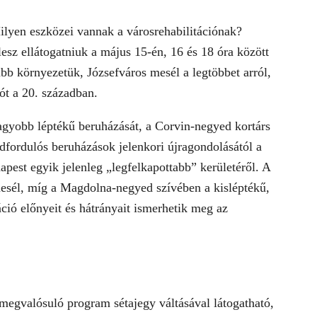
ilyen eszközei vannak a városrehabilitációnak?
esz ellátogatniuk a május 15-én, 16 és 18 óra között
gabb környezetük, Józsefváros mesél a legtöbbet arról,
iót a 20. században.
agyobb léptékű beruházását, a Corvin-negyed kortárs
adfordulós beruházások jelenkori újragondolásától a
pest egyik jelenleg „legfelkapottabb” kerületéről. A
esél, míg a Magdolna-negyed szívében a kisléptékű,
áció előnyeit és hátrányait ismerhetik meg az
egvalósuló program sétajegy váltásával látogatható,