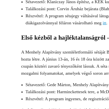
Sétavezető: Klaniczay János építész, a KÉK ku
Találkozási pont: Corvin Áruház bejárata (Blah
Részvétel: A program sétajegy váltásával látog
diákigazolvánnyal féláron vásárolható meg
itt
.
Első kézből a hajléktalanságról 
A Menhely Alapítvány szemléletformáló sétáját B
hozta létre. A június 13-án, 16 és 18 óra között 
csupán köztéri zavaró tényezőként lássuk. A séta 
mozgalmi folyamatokat, amelyek végső soron arr
Sétavezető: Gede Márton, Menhely Alapítvány
Találkozási pont: Harminckettesek tere, a McDo
Részvétel: A program ingyenes, de regisztráció