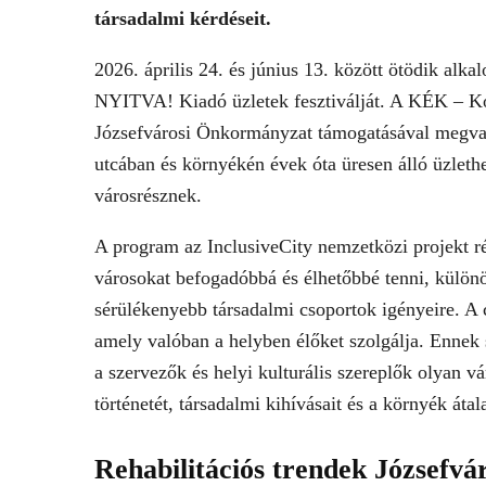
társadalmi kérdéseit.
2026. április 24. és június 13. között ötödik alk
NYITVA! Kiadó üzletek fesztiválját. A KÉK – Ko
Józsefvárosi Önkormányzat támogatásával megval
utcában és környékén évek óta üresen álló üzlethel
városrésznek.
A program az InclusiveCity nemzetközi projekt ré
városokat befogadóbbá és élhetőbbé tenni, különös
sérülékenyebb társadalmi csoportok igényeire. A c
amely valóban a helyben élőket szolgálja. Ennek 
a szervezők és helyi kulturális szereplők olyan v
történetét, társadalmi kihívásait és a környék átal
Rehabilitációs trendek Józsefvár