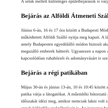
A séták mellett különleges épületbejárások is várj
Bejárás az Alföldi Átmeneti Szá
Június 6-án, 16 és 17 óra között a Budapesti Mód
működtetett Alföldi Szálló nyitja meg kapuit. A 
amely Budapesten egyedülálló módon biztosít aka
megszálló emberek hátterét. Ugyanezen a napon 
kapcsolódóan ruhabörzét és adományvásárt is szer
Bejárás a régi patikában
Május 30-án és június 13-án, 10 és 10:45 között
patika várja a látogatókat. A műemléki bútorzatú
időszakát idézi meg, amikor nemcsak lakni volt 