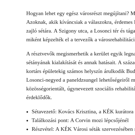
Hogyan lehet egy egész városrészt megújítani? M
Azoknak, akik kíváncsiak a válaszokra, érdemes l
zajló sétára. A Szigony utca, a Losonci tér és tá
miként képzelték el a tervezők a városrehabilitác
A résztvevők megismerhetik a kerület egyik legn
sétányának kialakítását és annak hatásait. A száz
kortárs épületekig számos helyszín árulkodik Buda
Losonci-negyed a paneldzsungel lehetőségeiről m
közösségorientált, úgynevezett szociális rehabilit
érdeklődők.
Sétavezető: Kovács Krisztina, a KÉK kurátora
Találkozási pont: A Corvin mozi lépcsőjénél
Részvétel: A KÉK Városi séták szervezésében m