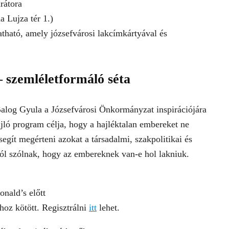
rátora
a Lujza tér 1.)
atható, amely józsefvárosi lakcímkártyával és
– szemléletformáló séta
alog Gyula a Józsefvárosi Önkormányzat inspirációjára
zajló program célja, hogy a hajléktalan embereket ne
segít megérteni azokat a társadalmi, szakpolitikai és
ól szólnak, hogy az embereknek van-e hol lakniuk.
nald’s előtt
hoz kötött. Regisztrálni
itt
lehet.