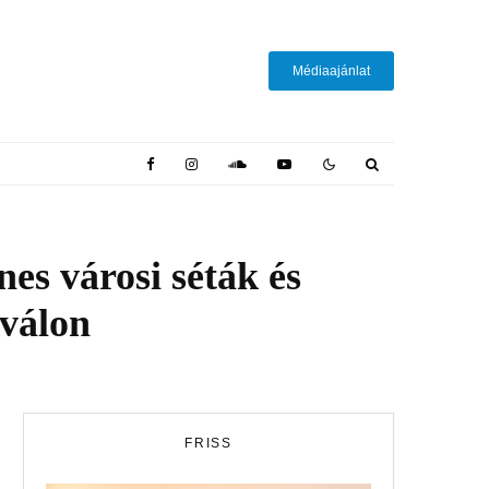
Médiaajánlat
nes városi séták és
iválon
FRISS