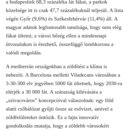
a budapestiek 68,3 százaléka lát fákat, a parkok
közelsége itt is csak 47,7 százalékuknál teljesül. A lista
végén Győr (9,6%) és Székesfehérvár (11,4%) áll. A
magyar adatok legfontosabb tanulsága, hogy nem elég
fákat ültetni; a városi hőség ellen a mindennapi
útvonalakon is érezhető, összefüggő lombkorona a
valódi megoldás.
A mediterrán országokban a zöldítést a klíma is
nehezíti. A Barcelona melletti Viladecans városában a
3-30-300 elv jegyében 5000 fát ültetnek, hogy 2030-ra
elérjék a 30 000 fát. A szárazság kihívására a
„szivacsváros” koncepcióval válaszolnak: egy föld
alatti csőhálózat gyűjti össze az esővizet, amivel a
zöldfelületeket öntözik. Ez a fajta innovatív
gondolkodás mutatja, hogy a zöldebb városokért