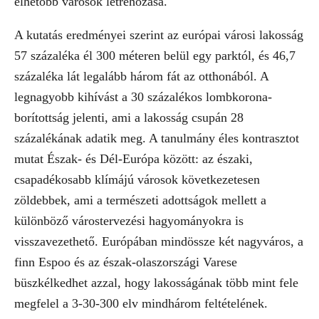
élhetőbb városok létrehozása.
A kutatás eredményei szerint az európai városi lakosság
57 százaléka él 300 méteren belül egy parktól, és 46,7
százaléka lát legalább három fát az otthonából. A
legnagyobb kihívást a 30 százalékos lombkorona-
borítottság jelenti, ami a lakosság csupán 28
százalékának adatik meg. A tanulmány éles kontrasztot
mutat Észak- és Dél-Európa között: az északi,
csapadékosabb klímájú városok következetesen
zöldebbek, ami a természeti adottságok mellett a
különböző várostervezési hagyományokra is
visszavezethető. Európában mindössze két nagyváros, a
finn Espoo és az észak-olaszországi Varese
büszkélkedhet azzal, hogy lakosságának több mint fele
megfelel a 3-30-300 elv mindhárom feltételének.