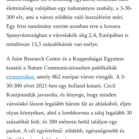
életminőség valójában egy tudományos szabály, a 3-30-
300 elv, ami a városi zöldhöz való hozzáférést méri.
Egy friss tanulmány szerint azonban erre a luxusra
Spanyolországban a városlakók alig 2,4, Európában is
mindössze 13,5 százalékának van esélye.
A Joint Research Centre és a Koppenhágai Egyetem
kutatói a Nature Communicationsben publikálták
elemzésüket
, amely 862 európai várost vizsgált. A 3-
30-300 elvet 2021-ben egy holland kutató, Cecil
Konijnendijk javasolta, és lényege, hogy minden
városlakó lásson legalább három fát az ablakából, éljen
olyan környéken, ahol a lombkorona a talaj legalább 30
százalékát fedi, és 300 méteren belül találjon egy
parkot. A cél egyértelmű: zöldebb, egészségesebb és