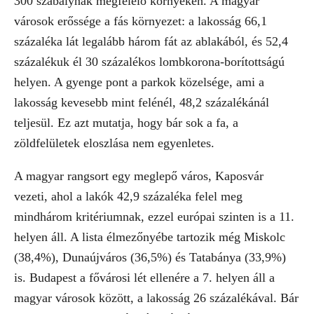
300 szabálynak megfelelő környéken. A magyar
városok erőssége a fás környezet: a lakosság 66,1
százaléka lát legalább három fát az ablakából, és 52,4
százalékuk él 30 százalékos lombkorona-borítottságú
helyen. A gyenge pont a parkok közelsége, ami a
lakosság kevesebb mint felénél, 48,2 százalékánál
teljesül. Ez azt mutatja, hogy bár sok a fa, a
zöldfelületek eloszlása nem egyenletes.
A magyar rangsort egy meglepő város, Kaposvár
vezeti, ahol a lakók 42,9 százaléka felel meg
mindhárom kritériumnak, ezzel európai szinten is a 11.
helyen áll. A lista élmezőnyébe tartozik még Miskolc
(38,4%), Dunaújváros (36,5%) és Tatabánya (33,9%)
is. Budapest a fővárosi lét ellenére a 7. helyen áll a
magyar városok között, a lakosság 26 százalékával. Bár