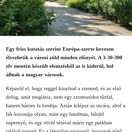
Egy friss kutatás szerint Európa-szerte kevesen
élvezhetik a városi zöld minden előnyét. A 3-30-300
elv mentén készült elemzésből az is kiderül, hol
állnak a magyar városok.
Képzeld el, hogy reggel kinyitod a szemed, és az első
dolog, amit meglátsz, nem egy szomszédos tűzfal,
hanem három fa lombja. Aztán kilépsz az utcára, ahol a
fák koronája olyan, mint egy hatalmas, hűsítő
napernyő, és egy rövid sétával máris egy parkban
találod magad. Ez a látszólag egyszerű, luxusnak tűnő