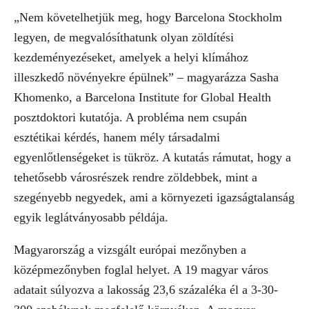
„Nem követelhetjük meg, hogy Barcelona Stockholm
legyen, de megvalósíthatunk olyan zöldítési
kezdeményezéseket, amelyek a helyi klímához
illeszkedő növényekre épülnek” – magyarázza Sasha
Khomenko, a Barcelona Institute for Global Health
posztdoktori kutatója. A probléma nem csupán
esztétikai kérdés, hanem mély társadalmi
egyenlőtlenségeket is tükröz. A kutatás rámutat, hogy a
tehetősebb városrészek rendre zöldebbek, mint a
szegényebb negyedek, ami a környezeti igazságtalanság
egyik leglátványosabb példája.
Magyarország a vizsgált európai mezőnyben a
középmezőnyben foglal helyet. A 19 magyar város
adatait súlyozva a lakosság 23,6 százaléka él a 3-30-