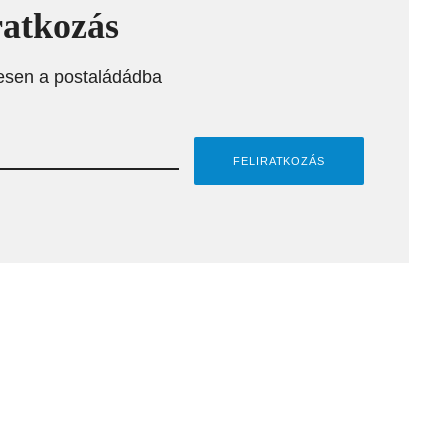
ratkozás
esen a postaládádba