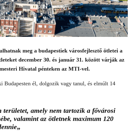
sulhatnak meg a budapestiek városfejlesztő ötletei a
tleteket december 30. és január 31. között várják az
rmesteri Hivatal pénteken az MTI-vel.
i Budapesten él, dolgozik vagy tanul, és elmúlt 14
n területet, amely nem tartozik a fővárosi
rébe, valamint az ötletnek maximum 120
lennie
„