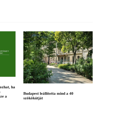
ozhat, ha
a
Budapest leállította mind a 40
ze a
szökőkútját