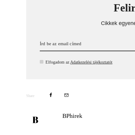
Feli
Cikkek egyen
Elfogadom az
Adatkezelési tájékoztatót
Share
BPhirek