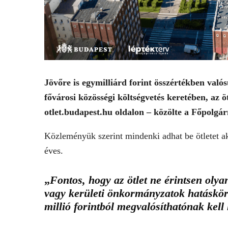
Jövőre is egymilliárd forint összértékben való
fővárosi közösségi költségvetés keretében, az ö
otlet.budapest.hu oldalon – közölte a Főpolgá
Közleményük szerint mindenki adhat be ötletet ak
éves.
„
Fontos, hogy az ötlet ne érintsen olya
vagy kerületi önkormányzatok hatáskö
millió forintból megvalósíthatónak kell 