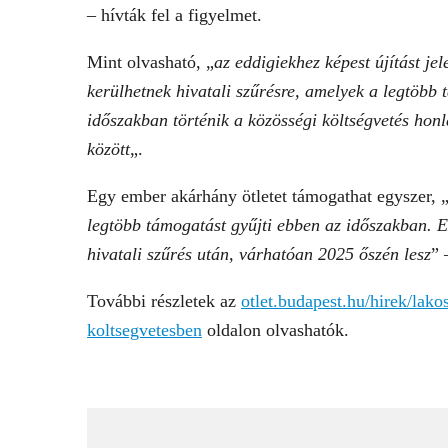
– hívták fel a figyelmet.
Mint olvasható, „
az eddigiekhez képest újítást je
kerülhetnek hivatali szűrésre, amelyek a legtöbb 
időszakban történik a közösségi költségvetés honl
között
„.
Egy ember akárhány ötletet támogathat egyszer, 
legtöbb támogatást gyűjti ebben az időszakban. 
hivatali szűrés után, várhatóan 2025 őszén lesz
” 
További részletek az
otlet.budapest.hu/hirek/lako
koltsegvetesben
oldalon olvashatók.