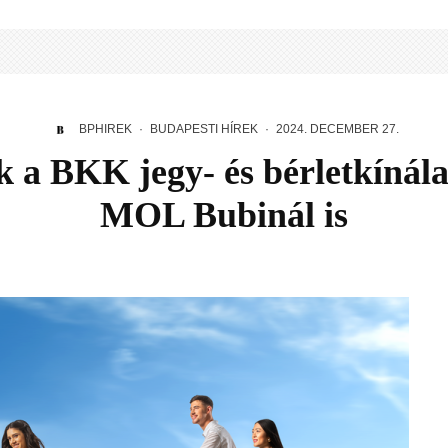
BPHIREK
·
BUDAPESTI HÍREK
·
2024. DECEMBER 27.
k a BKK jegy- és bérletkínála
MOL Bubinál is