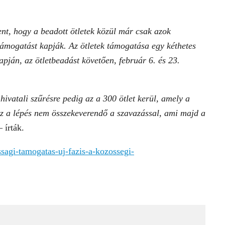
lent, hogy a beadott ötletek közül már csak azok
támogatást kapják. Az ötletek támogatása egy kéthetes
apján, az ötletbeadást követően, február 6. és 23.
„
hivatali szűrésre pedig az a 300 ötlet kerül, amely a
Ez a lépés nem összekeverendő a szavazással, ami majd a
– írták.
ssagi-tamogatas-uj-fazis-a-kozossegi-