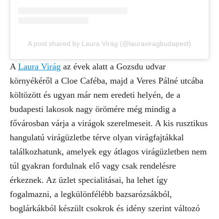
A post shared by Laura Virág (@lauraviragbudapest)
A
Laura Virág
az évek alatt a Gozsdu udvar
környékéről a Cloe Caféba, majd a Veres Pálné utcába
költözött és ugyan már nem eredeti helyén, de a
budapesti lakosok nagy örömére még mindig a
fővárosban várja a virágok szerelmeseit. A kis rusztikus
hangulatú virágüzletbe térve olyan virágfajtákkal
találkozhatunk, amelyek egy átlagos virágüzletben nem
túl gyakran fordulnak elő vagy csak rendelésre
érkeznek. Az üzlet specialitásai, ha lehet így
fogalmazni, a legkülönfélébb bazsarózsákból,
boglárkákból készült csokrok és idény szerint változó