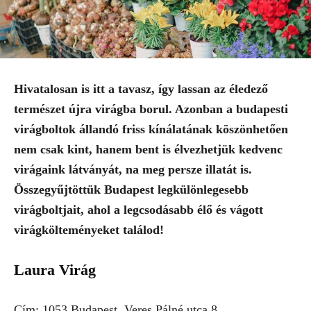
Hivatalosan is itt a tavasz, így lassan az éledező
természet újra virágba borul. Azonban a budapesti
virágboltok állandó friss kínálatának köszönhetően
nem csak kint, hanem bent is élvezhetjük kedvenc
virágaink látványát, na meg persze illatát is.
Összegyűjtöttük Budapest legkülönlegesebb
virágboltjait, ahol a legcsodásabb élő és vágott
virágkölteményeket találod!
Laura Virág
Cím: 1053 Budapest, Veres Pálné utca 8.