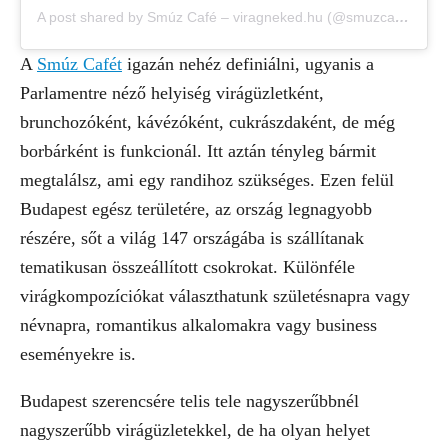
A post shared by Smúz Café – viragneked.hu (@smuzcafe)
A
Smúz Cafét
igazán nehéz definiálni, ugyanis a
Parlamentre néző helyiség virágüzletként,
brunchozóként, kávézóként, cukrászdaként, de még
borbárként is funkcionál. Itt aztán tényleg bármit
megtalálsz, ami egy randihoz szükséges. Ezen felül
Budapest egész területére, az ország legnagyobb
részére, sőt a világ 147 országába is szállítanak
tematikusan összeállított csokrokat. Különféle
virágkompozíciókat választhatunk születésnapra vagy
névnapra, romantikus alkalomakra vagy business
eseményekre is.
Budapest szerencsére telis tele nagyszerűbbnél
nagyszerűbb virágüzletekkel, de ha olyan helyet