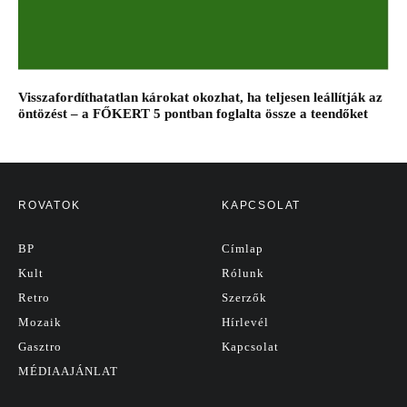
Visszafordíthatatlan károkat okozhat, ha teljesen leállítják az
öntözést – a FŐKERT 5 pontban foglalta össze a teendőket
ROVATOK
KAPCSOLAT
BP
Címlap
Kult
Rólunk
Retro
Szerzők
Mozaik
Hírlevél
Gasztro
Kapcsolat
MÉDIAAJÁNLAT