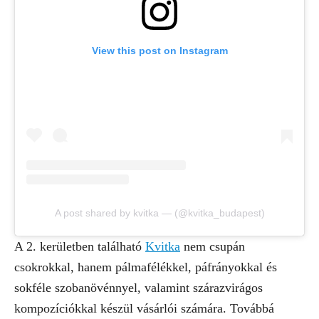
View this post on Instagram
A post shared by kvitka — (@kvitka_budapest)
A 2. kerületben található
Kvitka
nem csupán
csokrokkal, hanem pálmafélékkel, páfrányokkal és
sokféle szobanövénnyel, valamint szárazvirágos
kompozíciókkal készül vásárlói számára. Továbbá