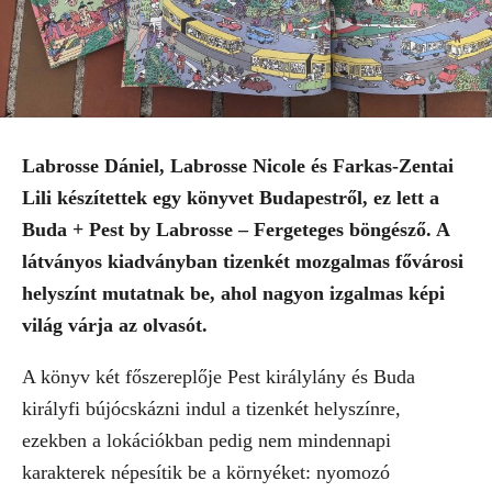
Labrosse Dániel, Labrosse Nicole és Farkas-Zentai
Lili készítettek egy könyvet Budapestről, ez lett a
Buda + Pest by Labrosse – Fergeteges böngésző. A
látványos kiadványban tizenkét mozgalmas fővárosi
helyszínt mutatnak be, ahol nagyon izgalmas képi
világ várja az olvasót.
A könyv két főszereplője Pest királylány és Buda
királyfi bújócskázni indul a tizenkét helyszínre,
ezekben a lokációkban pedig nem mindennapi
karakterek népesítik be a környéket: nyomozó