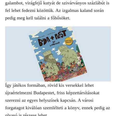
galambot, virágfejű kutyát de szivárványos százlábút is
fel lehet fedezni közöttük. Az izgalmas kaland során
pedig meg kell találni a főhősöket.
Így játékos formában, rövid kis versekkel lehet
újraértelmezni Budapestet, friss képzettársításokat
szerezni az egyes helyszínek kapcsán. A városi
forgatagot kiválóan szemlélteti a könyv, ennek pedig az
olvasó is részese lehet.