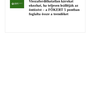
Visszafordíthatatlan károkat
okozhat, ha teljesen leállítják az
öntözést – a FŐKERT 5 pontban
foglalta össze a teendőket