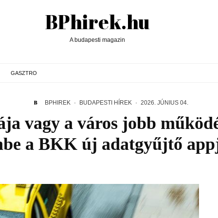
BPhirek.hu
A budapesti magazin
GASZTRO
BPHIREK
·
BUDAPESTI HÍREK
·
2026. JÚNIUS 04.
ja vagy a város jobb működé
be a BKK új adatgyűjtő app