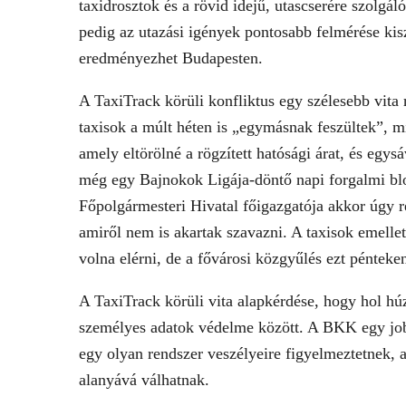
taxidrosztok és a rövid idejű, utascserére szolgá
pedig az utazási igények pontosabb felmérése kis
eredményezhet Budapesten.
A TaxiTrack körüli konfliktus egy szélesebb vita r
taxisok a múlt héten is „egymásnak feszültek”, 
amely eltörölné a rögzített hatósági árat, és egys
még egy Bajnokok Ligája-döntő napi forgalmi blok
Főpolgármesteri Hivatal főigazgatója akkor úgy r
amiről nem is akartak szavazni. A taxisok emellett
volna elérni, de a fővárosi közgyűlés ezt péntek
A TaxiTrack körüli vita alapkérdése, hogy hol hú
személyes adatok védelme között. A BKK egy jobba
egy olyan rendszer veszélyeire figyelmeztetnek, 
alanyává válhatnak.