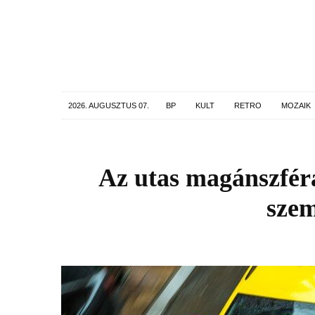
2026. AUGUSZTUS 07.
BP
KULT
RETRO
MOZAIK
Az utas magánszférá
szem