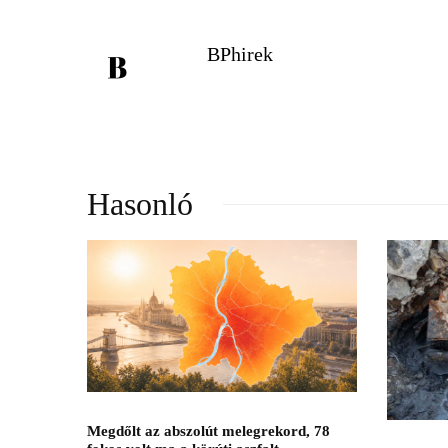
BPhirek
Hasonló
Megdőlt az abszolút melegrekord, 78