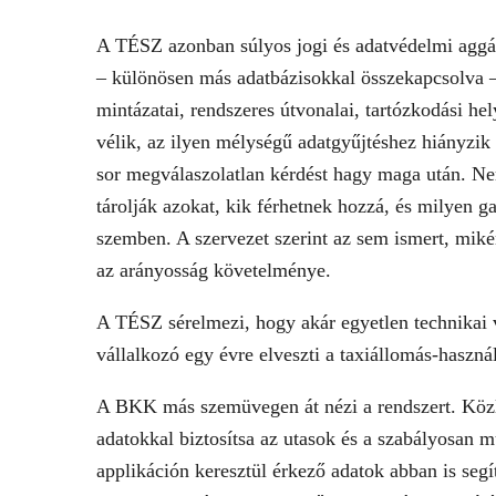
A TÉSZ azonban súlyos jogi és adatvédelmi aggál
– különösen más adatbázisokkal összekapcsolva –
mintázatai, rendszeres útvonalai, tartózkodási h
vélik, az ilyen mélységű adatgyűjtéshez hiányzik
sor megválaszolatlan kérdést hagy maga után. Ne
tárolják azokat, kik férhetnek hozzá, és milyen g
szemben. A szervezet szerint az sem ismert, mik
az arányosság követelménye.
A TÉSZ sérelmezi, hogy akár egyetlen technikai v
vállalkozó egy évre elveszti a taxiállomás-használ
A BKK más szemüvegen át nézi a rendszert. Közle
adatokkal biztosítsa az utasok és a szabályosan 
applikáción keresztül érkező adatok abban is segí