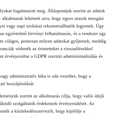
yokat fogalmazott meg. Álláspontjuk szerint az adatok
 alkalmasak lehetnek arra, hogy egyes utasok mozgási
elyei vagy napi szokásai rekonstruálhatók legyenek. Úgy
 az egyértelmű törvényi felhatalmazás, és a rendszer egy
m világos, pontosan milyen adatokat gyűjtenek, meddig
aranciák védenék az érintetteket a visszaélésekkel
ént érvényesülne a GDPR szerinti adatminimalizálás és
agy adminisztratív hiba is oda vezethet, hogy a
ati hozzájárulását.
ményük szerint az alkalmazás célja, hogy valós idejű
működő szolgáltatók érdekeinek érvényesülését. Az
tenék a közlekedésszervezőt, hogy kijelölje a