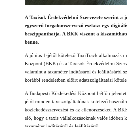
A Taxisok Érdekvédelmi Szervezete szerint a j
egyszerű forgalomszervező eszköz: egy digitális
beszippanthatja. A BKK viszont a kiszámítható
benne.
A június 1-jétől kötelező TaxiTrack alkalmazás mi
Központ (BKK) és a Taxisok Érdekvédelmi Szerve
valamint a taxaméter indításáról és leállításáról 
korábbi rendeletben előírt adatszolgáltatási kötelez
A Budapesti Közlekedési Központ hétfőn jelentette
jétől minden taxiszolgáltatónak kötelező használ
közlekedésszervezést és az ellenőrzéseket. A BKK é
elő, hogy a taxis vállalkozásoknak valós időben k
taxaméter indításáról és leállításáról.