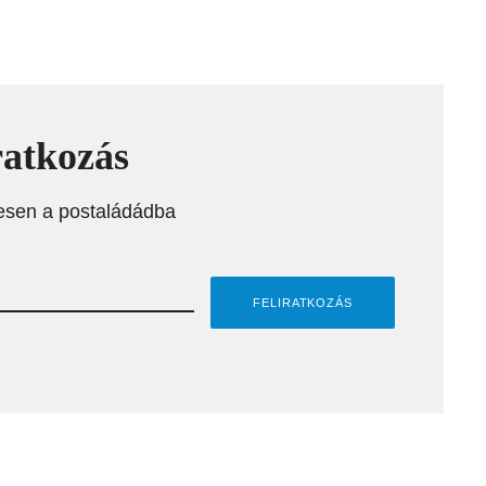
ratkozás
esen a postaládádba