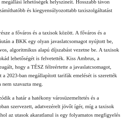
ló megállási lehetőségek helyszíneit. Hosszabb távon
zámíthatóbb és kiegyensúlyozottabb taxiszolgáltatást
észe a főváros és a taxisok között. A főváros és a
miután a BKK egy olyan javaslatcsomagot nyújtott be,
ávos, algoritmikus alapú díjszabást vezetne be. A taxisok
ád lehetőségét is felvetették. Kiss Ambrus, a
eagált, hogy a TÉSZ félreértette a javaslatcsomagot,
 a 2023-ban megállapított tarifák emelését is szerették
en nem szavazta meg.
zódik a határ a hatékony városüzemeltetés és a
n szervezett, adatvezérelt jövőt ígér, míg a taxisok
ahol az utasok akaratlanul is egy folyamatos megfigyelés