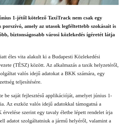
únius 1-jétől kötelező TaxiTrack nem csak egy
 porszívó, amely az utasok legféltettebb szokásait is
bb, biztonságosabb városi közlekedés ígéretét látja
att éles vita alakult ki a Budapesti Közlekedési
zete (TÉSZ) között. Az alkalmazás a taxik helyzetéről,
szolgáltat valós idejű adatokat a BKK számára, egy
ettség teljesítésére.
 be saját fejlesztésű applikációját, amelyet június 1-
nia. Az eszköz valós idejű adatokkal támogatná a
rvelése szerint egy tavaly életbe lépett rendelet írja
ell adatot szolgáltatniuk a jármű helyéről, valamint a