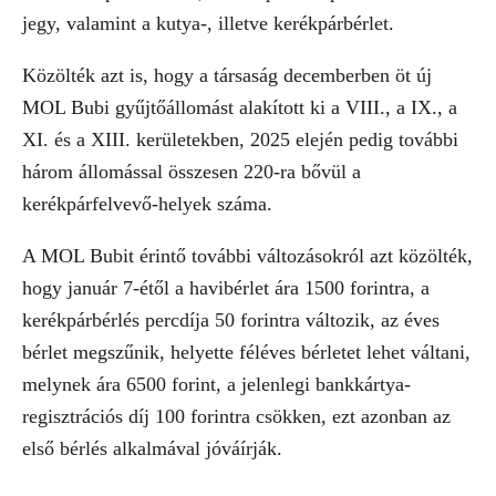
jegy, valamint a kutya-, illetve kerékpárbérlet.
Közölték azt is, hogy a társaság decemberben öt új
MOL Bubi gyűjtőállomást alakított ki a VIII., a IX., a
XI. és a XIII. kerületekben, 2025 elején pedig további
három állomással összesen 220-ra bővül a
kerékpárfelvevő-helyek száma.
A MOL Bubit érintő további változásokról azt közölték,
hogy január 7-étől a havibérlet ára 1500 forintra, a
kerékpárbérlés percdíja 50 forintra változik, az éves
bérlet megszűnik, helyette féléves bérletet lehet váltani,
melynek ára 6500 forint, a jelenlegi bankkártya-
regisztrációs díj 100 forintra csökken, ezt azonban az
első bérlés alkalmával jóváírják.