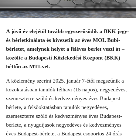
A jövő év elejétől tovább egyszerűsödik a BKK jegy-
és bérletkínálata és kivezetik az éves MOL Bubi-
bérletet, amelynek helyét a féléves bérlet veszi át –
közölte a Budapesti Közlekedési Központ (BKK)
hétfőn az MTI-vel.
A közlemény szerint 2025. január 7-étől megszűnik a
közoktatásban tanulók félhavi (15 napos), negyedéves,
szemeszterre szóló és kedvezményes éves Budapest-
bérlete, a felsőoktatásban tanulók negyedéves,
szemeszterre szóló és kedvezményes éves Budapest-
bérlete, a nyugdíjasok negyedéves és kedvezményes
éves Budapest-bérlete, a Budapest csoportos 24 órás