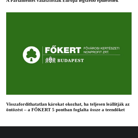
A Parlamentet választották Európa legszebb épületének
Visszafordíthatatlan károkat okozhat, ha teljesen leállítják az
öntözést – a FŐKERT 5 pontban foglalta össze a teendőket