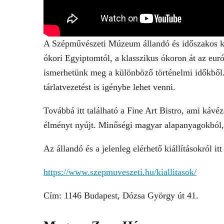
A Szépművészeti Múzeum állandó és időszakos kiál
ókori Egyiptomtól, a klasszikus ókoron át az eu
ismerhetünk meg a különböző történelmi időkből. 
tárlatvezetést is igénybe lehet venni.
Továbbá itt található a Fine Art Bistro, ami káv
élményt nyújt. Minőségi magyar alapanyagokból, m
Az állandó és a jelenleg elérhető kiállításokról it
https://www.szepmuveszeti.hu/kiallitasok/
Cím: 1146 Budapest, Dózsa György út 41.