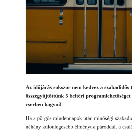
Az időjárás sokszor nem kedvez a szabadidős 
összegyűjtöttünk 5 beltéri programlehetőséget
cserben hagyni!
Ha a pörgős mindennapok után minőségi szabadidőt
néhány különlegesebb élményt a pároddal, a csal