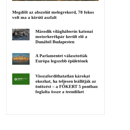
Megdőlt az abszolút melegrekord, 78 fokos
volt ma a körúti aszfalt
Második világháborús katonai
motorkerékpár került elő a
Dunából Budapesten
A Parlamentet választották
Európa legszebb épületének
Visszafordíthatatlan károkat
okozhat, ha teljesen leállítják az
öntözést – a FŐKERT 5 pontban
foglalta össze a teendőket