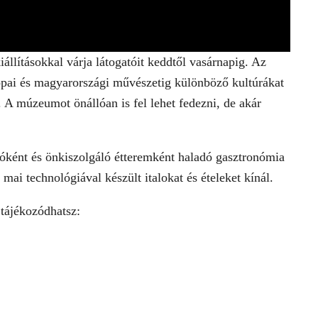
lításokkal várja látogatóit keddtől vasárnapig. Az
rópai és magyarországi művészetig különböző kultúrákat
A múzeumot önállóan is fel lehet fedezni, de akár
ézóként és önkiszolgáló étteremként haladó gasztronómia
ai technológiával készült italokat és ételeket kínál.
t tájékozódhatsz: