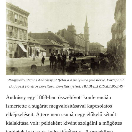
Nagymező utca az Andrássy út (felől a Király utca felé nézve. Fortepan /
Budapest Főváros Levéltára. Levéltári jelzet: HU.BFL.XV.19.d.1.05.149
Andrássy egy 1868-ban összehívott konferencián
ismertette a sugárút megvalósításával kapcsolatos
elképzeléseit. A terv nem csupán egy előkelő sétaút
kialakítása volt: példaként kívánt szolgálni a mögöttes
területek fokozatos fejlesztéséhez is. A projektben