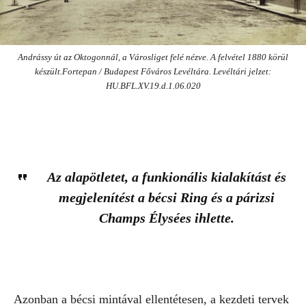
Andrássy út az Oktogonnál, a Városliget felé nézve. A felvétel 1880 körül
készült.Fortepan / Budapest Főváros Levéltára. Levéltári jelzet:
HU.BFL.XV.19.d.1.06.020
Az alapötletet, a funkionális kialakítást és
megjelenítést a
bécsi Ring
és a
párizsi
Champs Élysées
ihlette.
Azonban a bécsi mintával ellentétesen, a kezdeti tervek