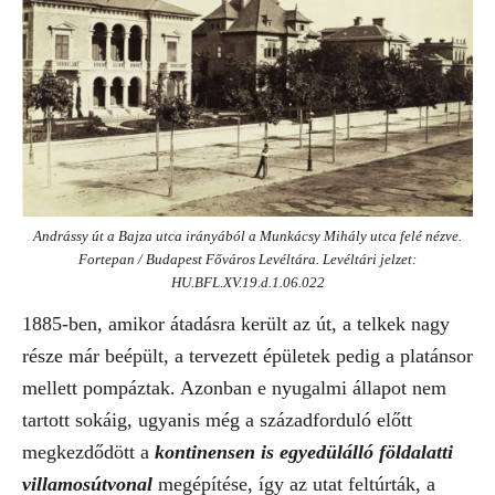
Andrássy út a Bajza utca irányából a Munkácsy Mihály utca felé nézve.
Fortepan / Budapest Főváros Levéltára. Levéltári jelzet:
HU.BFL.XV.19.d.1.06.022
1885-ben, amikor átadásra került az út, a telkek nagy
része már beépült, a tervezett épületek pedig a platánsor
mellett pompáztak. Azonban e nyugalmi állapot nem
tartott sokáig, ugyanis még a századforduló előtt
megkezdődött a
kontinensen is egyedülálló földalatti
villamosútvonal
megépítése, így az utat feltúrták, a