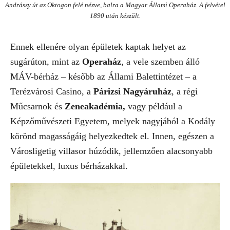
Andrássy út az Oktogon felé nézve, balra a Magyar Állami Operaház. A felvétel
1890 után készült.
Ennek ellenére olyan épületek kaptak helyet az
sugárúton, mint az
Operaház
, a vele szemben álló
MÁV-bérház – később az Állami Balettintézet – a
Terézvárosi Casino, a
Párizsi
Nagyáruház
, a régi
Műcsarnok és
Zeneakadémia,
vagy például a
Képzőművészeti Egyetem, melyek nagyjából a Kodály
körönd magasságáig helyezkedtek el. Innen, egészen a
Városligetig villasor húzódik, jellemzően alacsonyabb
épületekkel, luxus bérházakkal.