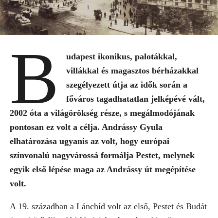
B
udapest ikonikus, palotákkal,
villákkal és magasztos bérházakkal
szegélyezett útja az idők során a
főváros tagadhatatlan jelképévé vált,
2002 óta a világörökség része, s megálmodójának
pontosan ez volt a célja. Andrássy Gyula
elhatározása ugyanis az volt, hogy európai
színvonalú nagyvárossá formálja Pestet, melynek
egyik első lépése maga az Andrássy út megépítése
volt.
A 19. században a Lánchíd volt az első, Pestet és Budát