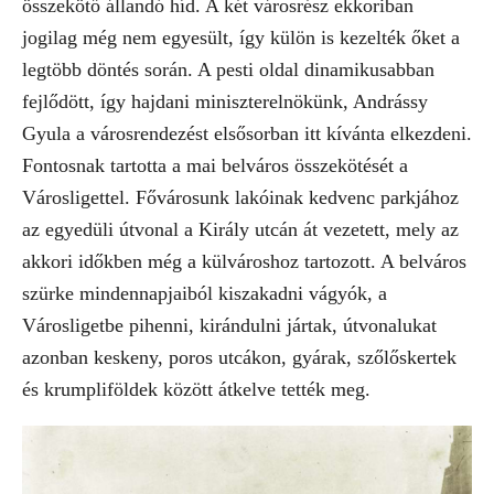
összekötő állandó híd. A két városrész ekkoriban
jogilag még nem egyesült, így külön is kezelték őket a
legtöbb döntés során. A pesti oldal dinamikusabban
fejlődött, így hajdani miniszterelnökünk, Andrássy
Gyula a városrendezést elsősorban itt kívánta elkezdeni.
Fontosnak tartotta a mai belváros összekötését a
Városligettel. Fővárosunk lakóinak kedvenc parkjához
az egyedüli útvonal a Király utcán át vezetett, mely az
akkori időkben még a külvároshoz tartozott. A belváros
szürke mindennapjaiból kiszakadni vágyók, a
Városligetbe pihenni, kirándulni jártak, útvonalukat
azonban keskeny, poros utcákon, gyárak, szőlőskertek
és krumpliföldek között átkelve tették meg.