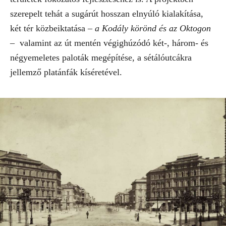
szerepelt tehát a sugárút hosszan elnyúló kialakítása,
két tér közbeiktatása
– a Kodály körönd és az Oktogon
– valamint az út mentén végighúzódó két-, három- és
négyemeletes paloták megépítése, a sétálóutcákra
jellemző platánfák kíséretével.