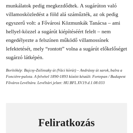
munkálatok pedig megkezdődtek. A sugárúton való
villamosközledést a föld alá száműzték, az ok pedig
egyszerű volt: a Fővárosi Közmunkák Tanácsa – ami
hellyel-közzel a sugárút kiépítéséért felelt – nem
engedélyezte a felszínen működő villamossínek
lefektetését, mely “rontott” volna a sugárút előkelőséget
sugárzó látképén.
Borítókép: Bajcsy-Zsilinszky út (Váci körút) – Andrássy út sarok, balra a
Foncière-palota. A felvétel 1890-1893 között készült. Fortepan / Budapest
Főváros Levéltára. Levéltári jelzet: HU.BFL.XV.19.d.1.08.033
Feliratkozás