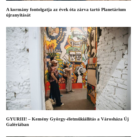
A kormány fontolgatja az évek óta zárva tartó Planetárium
újranyitását
GYURIII! – Kemény György-életműkiállítás a Városháza Új
Galériában