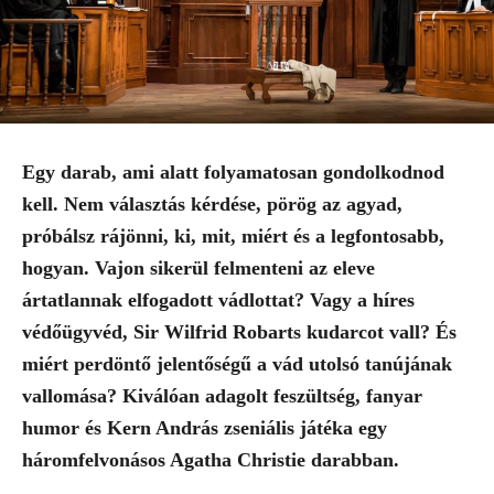
Egy darab, ami alatt folyamatosan gondolkodnod
kell. Nem választás kérdése, pörög az agyad,
próbálsz rájönni, ki, mit, miért és a legfontosabb,
hogyan. Vajon sikerül felmenteni az eleve
ártatlannak elfogadott vádlottat? Vagy a híres
védőügyvéd, Sir Wilfrid Robarts kudarcot vall? És
miért perdöntő jelentőségű a vád utolsó tanújának
vallomása? Kiválóan adagolt feszültség, fanyar
humor és Kern András zseniális játéka egy
háromfelvonásos Agatha Christie darabban.