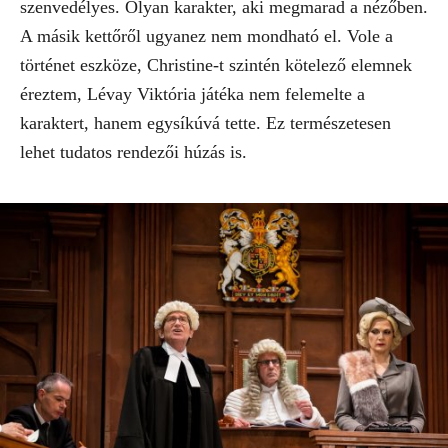
szenvedélyes. Olyan karakter, aki megmarad a nézőben.
A másik kettőről ugyanez nem mondható el. Vole a
történet eszköze, Christine-t szintén kötelező elemnek
éreztem, Lévay Viktória játéka nem felemelte a
karaktert, hanem egysíkúvá tette. Ez természetesen
lehet tudatos rendezői húzás is.