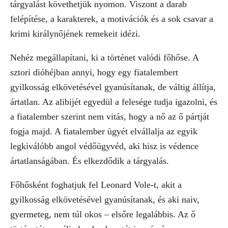
tárgyalást követhetjük nyomon. Viszont a darab
felépítése, a karakterek, a motivációk és a sok csavar a
krimi királynőjének remekeit idézi.
Nehéz megállapítani, ki a történet valódi főhőse. A
sztori dióhéjban annyi, hogy egy fiatalembert
gyilkosság elkövetésével gyanúsítanak, de váltig állítja,
ártatlan. Az alibijét egyedül a felesége tudja igazolni, és
a fiatalember szerint nem vitás, hogy a nő az ő pártját
fogja majd. A fiatalember ügyét elvállalja az egyik
legkiválóbb angol védőügyvéd, aki hisz is védence
ártatlanságában. És elkezdődik a tárgyalás.
Főhősként foghatjuk fel Leonard Vole-t, akit a
gyilkosság elkövetésével gyanúsítanak, és aki naiv,
gyermeteg, nem túl okos – elsőre legalábbis. Az ő