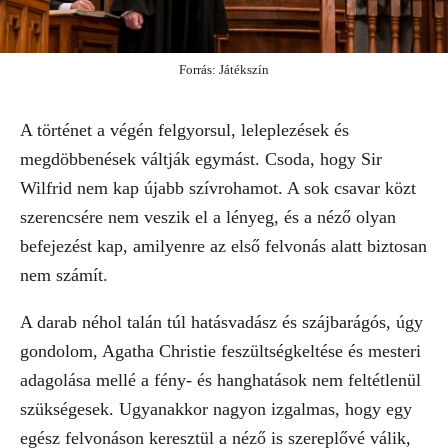
Forrás: Játékszín
A történet a végén felgyorsul, leleplezések és
megdöbbenések váltják egymást. Csoda, hogy Sir
Wilfrid nem kap újabb szívrohamot. A sok csavar közt
szerencsére nem veszik el a lényeg, és a néző olyan
befejezést kap, amilyenre az első felvonás alatt biztosan
nem számít.
A darab néhol talán túl hatásvadász és szájbarágós, úgy
gondolom, Agatha Christie feszültségkeltése és mesteri
adagolása mellé a fény- és hanghatások nem feltétlenül
szükségesek. Ugyanakkor nagyon izgalmas, hogy egy
egész felvonáson keresztül a néző is szereplővé válik,