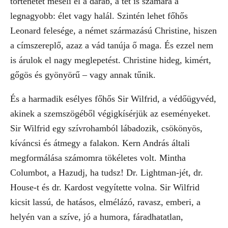
történetét meséli el a darab, a tét is számára a
legnagyobb: élet vagy halál. Szintén lehet főhős
Leonard felesége, a német származású Christine, hiszen
a címszereplő, azaz a vád tanúja ő maga. És ezzel nem
is árulok el nagy meglepetést. Christine hideg, kimért,
gőgös és gyönyörű – vagy annak tűnik.
És a harmadik esélyes főhős Sir Wilfrid, a védőügyvéd,
akinek a szemszögéből végigkísérjük az eseményeket.
Sir Wilfrid egy szívrohamból lábadozik, csökönyös,
kíváncsi és átmegy a falakon. Kern András általi
megformálása számomra tökéletes volt. Mintha
Columbot, a Hazudj, ha tudsz! Dr. Lightman-jét, dr.
House-t és dr. Kardost vegyítette volna. Sir Wilfrid
kicsit lassú, de hatásos, elmélázó, ravasz, emberi, a
helyén van a szíve, jó a humora, fáradhatatlan,